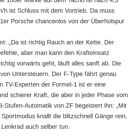
 die 100er Marke auf dem Tacho ist nach 4,3
/h ist Schluss mit dem Vortrieb. Da muss
 911er Porsche chancenlos von der Überholspur
: „Da ist richtig Rauch an der Kette. Der
befehle, aber man kann den Krafteinsatz
chtig vorwärts geht, läuft alles sanft ab. Die
r von Untersteuern. Der F-Type fährt genau
en TV-Experten der Formel-1 ist er eine
und schierer Kraft, die aber in jeder Phase vom
8-Stufen-Automatik von ZF begeistert ihn: „Mit
 Sportmodus knallt die blitzschnell Gänge rein,
 Lenkrad auch selber tun.