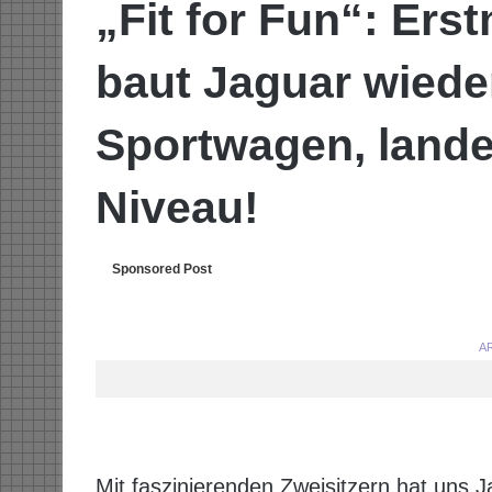
„Fit for Fun“: Ers
baut Jaguar wiede
Sportwagen, lande
Niveau!
Sponsored Post
AR
Mit faszinierenden Zweisitzern hat uns J