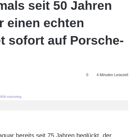
tmals seit 50 Jahren
r einen echten
t sofort auf Porsche-
0
4 Minuten Lesezeit
KM.marketing
aguar bereits seit 75 Jahren beglückt, der