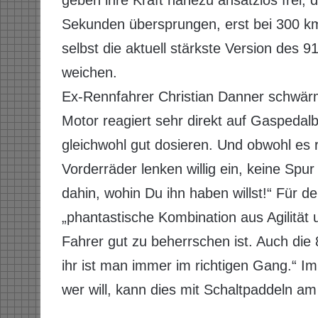
geben ihre Kraft nahezu ansatzlos frei,
Sekunden übersprungen, erst bei 300 km
selbst die aktuell stärkste Version des
weichen.
Ex-Rennfahrer Christian Danner schwärmt
Motor reagiert sehr direkt auf Gaspedal
gleichwohl gut dosieren. Und obwohl es ri
Vorderräder lenken willig ein, keine Spu
dahin, wohin Du ihn haben willst!“ Für d
„phantastische Kombination aus Agilität 
Fahrer gut zu beherrschen ist. Auch die 
ihr ist man immer im richtigen Gang.“ Im
wer will, kann dies mit Schaltpaddeln am