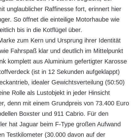
t unglaublicher Raffinesse fort, erinnert hier
er. So öffnet die einteilige Motorhaube wie
tlich bis in die Kotflügel über.
 Marke zum Kern und Ursprung ihrer Identität
wie Fahrspaß klar und deutlich im Mittelpunkt
nk komplett aus Aluminium gefertigter Karosse
toffverdeck (ist in 12 Sekunden aufgeklappt)
kantrieb, idealer Gewichtsverteilung (50:50)
ne Rolle als Lustobjekt in jeder Hinsicht
euer, denn mit einem Grundpreis von 73.400 Euro
odellen Boxster und 911 Cabrio. Für den
ller hat Jaguar beim F-Type großen Aufwand
en Testkilometer (30.000 davon auf der