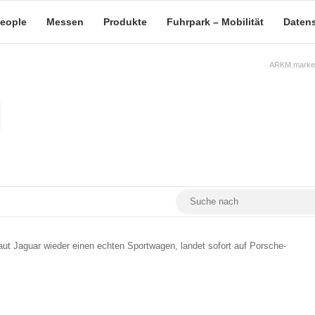
eople
Messen
Produkte
Fuhrpark – Mobilität
Daten
ARKM.market
RSS
Facebook
YouTube
Mastodon
baut Jaguar wieder einen echten Sportwagen, landet sofort auf Porsche-