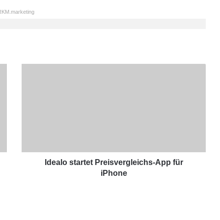
KM.marketing
I
d
e
a
l
o
s
t
a
r
Idealo startet Preisvergleichs-App für
t
iPhone
e
t
P
r