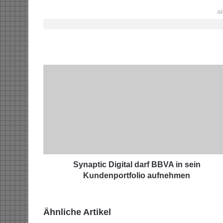
AR
S
y
n
a
p
t
i
c
D
i
Synaptic Digital darf BBVA in sein
g
Kundenportfolio aufnehmen
i
t
a
Ähnliche Artikel
l