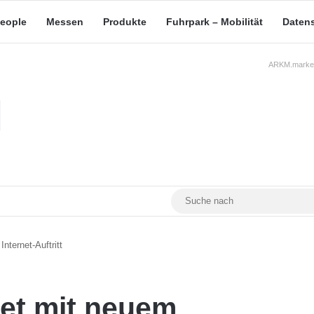
eople
Messen
Produkte
Fuhrpark – Mobilität
Daten
ARKM.market
RSS
Facebook
YouTube
Mastodon
nternet-Auftritt
tet mit neuem