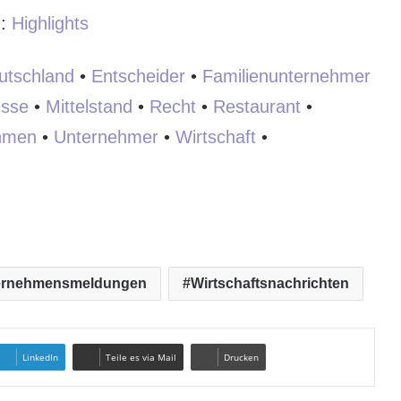
:
:
Highlights
utschland
•
Entscheider
•
Familienunternehmer
sse
•
Mittelstand
•
Recht
•
Restaurant
•
hmen
•
Unternehmer
•
Wirtschaft
•
ernehmensmeldungen
Wirtschaftsnachrichten
LinkedIn
Teile es via Mail
Drucken