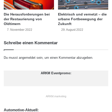
3. Vollkaskoversicherung
m
k
S
o
abschließen
t
m
Die Herausforderungen bei
Elektrisch und vernetzt – die
r
der Restaurierung von
urbane Fortbewegung der
m
Oldtimern
Zukunft
a
t
Haben Sie Ihr Fahrzeug gerade erst neu
ß
a
7. November 2022
29. August 2022
gekauft, einen Leasingvertrag abgeschlossen
e
l
n
s
oder finanzieren Sie Ihr Auto mit einem Kredit?
Schreibe einen Kommentar
v
N
e
ä
Dann ist eine
Vollkaskoversicherung
in jedem
r
c
Du musst
angemeldet
sein, um einen Kommentar abzugeben.
Fall ratsam, da Schäden durch Vandalismus
k
h
e
s
hierüber abgedeckt sind.
h
t
ARKM Eventpromo:
r
e
?
4. Alarmsystem installieren
s
?
Ein hochwertiges
Alarmsystem
kann Ihr
ARKM.marketing
Fahrzeug vor Vandalismus und Diebstahl
Automotive-Aktuell: