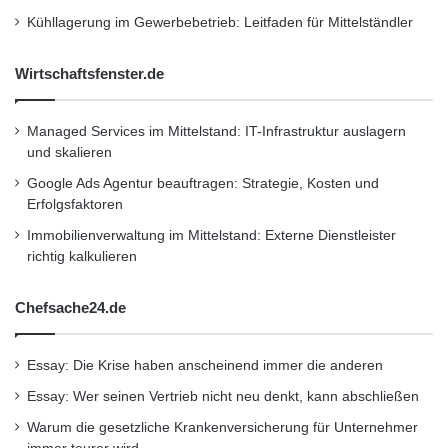
Arten von Kameras, die speziell für die
Kühllagerung im Gewerbebetrieb: Leitfaden für Mittelständler
Überwachung von Fahrzeugen entwickelt
Wirtschaftsfenster.de
wurden. Diese Kameras können dazu
beitragen, verdächtige Aktivitäten
Managed Services im Mittelstand: IT-Infrastruktur auslagern
aufzuzeichnen und potenzielle Täter
und skalieren
abzuschrecken.
Google Ads Agentur beauftragen: Strategie, Kosten und
Erfolgsfaktoren
Immobilienverwaltung im Mittelstand: Externe Dienstleister
Kraftfahrzeug
Vandalismus
richtig kalkulieren
Versicherung
Chefsache24.de
Essay: Die Krise haben anscheinend immer die anderen
Essay: Wer seinen Vertrieb nicht neu denkt, kann abschließen
Warum die gesetzliche Krankenversicherung für Unternehmer