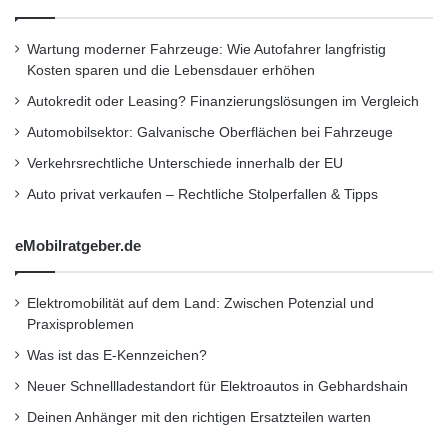
schützen. Moderne Alarmsysteme verfügen
über verschiedene Sensoren und Funktionen,
Wartung moderner Fahrzeuge: Wie Autofahrer langfristig
die darauf ausgelegt sind, unbefugten Zugriff
Kosten sparen und die Lebensdauer erhöhen
Autokredit oder Leasing? Finanzierungslösungen im Vergleich
auf Ihr Fahrzeug zu erkennen und im Zweifel
Automobilsektor: Galvanische Oberflächen bei Fahrzeuge
Alarm auszulösen. Die Installation eines
Verkehrsrechtliche Unterschiede innerhalb der EU
Alarmsystems kann daher eine lohnende
Auto privat verkaufen – Rechtliche Stolperfallen & Tipps
Investition sein, um Ihr Auto zu schützen.
eMobilratgeber.de
5. Sicherheitsglas verbauen
Elektromobilität auf dem Land: Zwischen Potenzial und
Der Einbau von Sicherheitsglas kann dazu
Praxisproblemen
beitragen, Ihr Fahrzeug vor Einbrüchen und
Was ist das E-Kennzeichen?
Vandalismus zu schützen. Sicherheitsglas ist
Neuer Schnellladestandort für Elektroautos in Gebhardshain
widerstandsfähiger gegenüber Schlägen und
Deinen Anhänger mit den richtigen Ersatzteilen warten