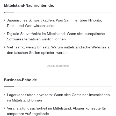
Kratzern und ist deutlich robuster als
Mittelstand-Nachrichten.de:
herkömmliches Autoglas. Somit sichern Sie Ihr
Auto nicht nur vor mutwilligen Zerstörern,
Japanisches Schwert kaufen: Was Sammler über Nihonto,
Recht und Wert wissen sollten
sondern auch vor Einbruch und Diebstahl.
Digitale Souveränität im Mittelstand: Wann sich europäische
Informieren Sie sich bei einem Fachmann über
Softwarealternativen wirklich lohnen
die Möglichkeiten und Kosten für den Einbau
Viel Traffic, wenig Umsatz: Warum mittelständische Websites an
den falschen Stellen optimiert werden
von Sicherheitsglas in Ihrem Auto.
ARKM.marketing
6. Überwachungskameras am
Auto anbringen
Business-Echo.de
Die Installation von Überwachungskameras
Lagerkapazitäten erweitern: Wann sich Container-Investitionen
kann eine wirksame Abschreckungsmaßnahme
im Mittelstand lohnen
Veranstaltungssicherheit im Mittelstand: Absperrkonzepte für
gegen Vandalismus sein. Es gibt verschiedene
temporäre Außengelände