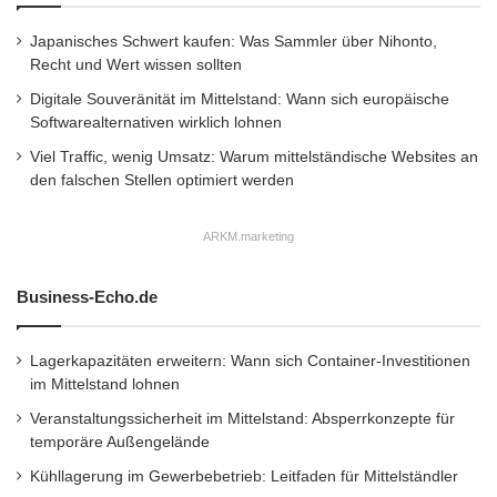
mangelnde Umsetzung von
Japanisches Schwert kaufen: Was Sammler über Nihonto,
Recht und Wert wissen sollten
Sicherheitsprotokollen. In vielen Unternehmen
Digitale Souveränität im Mittelstand: Wann sich europäische
fehlt es an klar definierten Sicherheitsrichtlinien
Softwarealternativen wirklich lohnen
und regelmäßigen Sicherheitsüberprüfungen.
Viel Traffic, wenig Umsatz: Warum mittelständische Websites an
Dies kann dazu führen, dass Schwachstellen in
den falschen Stellen optimiert werden
den Systemen unentdeckt bleiben und von
ARKM.marketing
Angreifern ausgenutzt werden. Die Einhaltung
von Sicherheitsstandards und die regelmäßige
Business-Echo.de
Überprüfung und Aktualisierung der
Lagerkapazitäten erweitern: Wann sich Container-Investitionen
Sicherheitsmaßnahmen sind daher von
im Mittelstand lohnen
entscheidender Bedeutung, um die
Veranstaltungssicherheit im Mittelstand: Absperrkonzepte für
temporäre Außengelände
Informationssicherheit zu gewährleisten.
Kühllagerung im Gewerbebetrieb: Leitfaden für Mittelständler