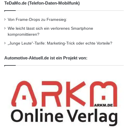
unbeabsichtigte Offenlegen sensibler
TeDaMo.de (Telefon-Daten-Mobilfunk)
Informationen. Ein umfassendes
Von Frame-Drops zu Framesieg:
Schulungsprogramm kann dazu beitragen, das
Wie leicht lässt sich ein verlorenes Smartphone
Bewusstsein der Mitarbeiter zu schärfen und
kompromittieren?
die Wahrscheinlichkeit von
„Junge Leute“-Tarife: Marketing-Trick oder echte Vorteile?
Sicherheitsverletzungen zu verringern.
Automotive-Aktuell.de ist ein Projekt von:
Maßnahmen zur Verbesserung
der Sicherheitsstandards
Um den Herausforderungen zu begegnen,
müssen Unternehmen proaktive Maßnahmen
ergreifen. Eine der wichtigsten Maßnahmen ist
die Implementierung von