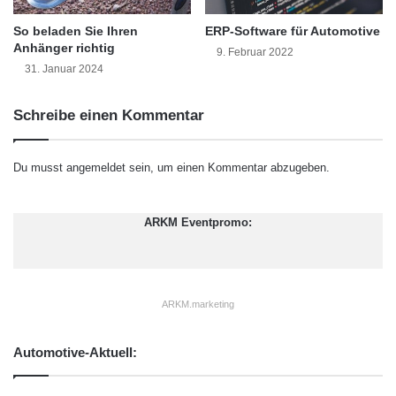
der Informationssicherheit entsprechen. Doch
g
was sind die spezifischen Herausforderungen
e
So beladen Sie Ihren
ERP-Software für Automotive
Anhänger richtig
n
9. Februar 2022
und Risiken, denen sich die Automobilindustrie
s
31. Januar 2024
i
in Bezug auf Informationssicherheit stellen
c
Schreibe einen Kommentar
muss?
h
e
r
Du musst
angemeldet
sein, um einen Kommentar abzugeben.
Herausforderungen und
u
n
Risiken der
d
ARKM Eventpromo:
Informationssicherheit
e
n
t
Informationssicherheit in der
s
ARKM.marketing
p
Automobilindustrie ist mit einer Vielzahl von
a
Herausforderungen und Risiken verbunden.
n
Automotive-Aktuell:
n
Eine der größten Bedrohungen ist die Gefahr
t