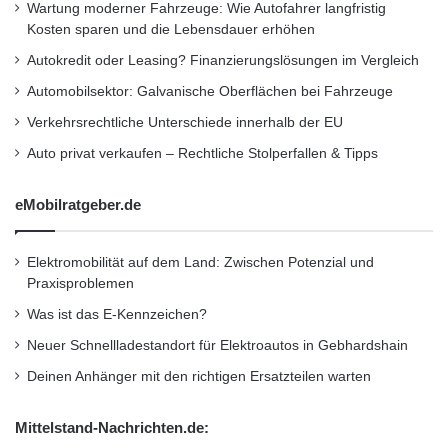
i
von Cyberangriffen. Hacker können
Wartung moderner Fahrzeuge: Wie Autofahrer langfristig
n
Kosten sparen und die Lebensdauer erhöhen
versuchen, in die Systeme eines Fahrzeugs
d
Autokredit oder Leasing? Finanzierungslösungen im Vergleich
e
einzudringen, um sensible Daten zu stehlen
n
Automobilsektor: Galvanische Oberflächen bei Fahrzeuge
oder das Fahrzeug zu manipulieren. Diese
U
Verkehrsrechtliche Unterschiede innerhalb der EU
r
Angriffe können von einfachen Datenlecks bis
l
Auto privat verkaufen – Rechtliche Stolperfallen & Tipps
a
hin zu komplexen Angriffen reichen, die die
u
eMobilratgeber.de
Kontrolle über Fahrzeugfunktionen
b
übernehmen. Solche Vorfälle können nicht nur
Elektromobilität auf dem Land: Zwischen Potenzial und
finanzielle Verluste verursachen, sondern auch
Praxisproblemen
das Vertrauen der Verbraucher in die Marke
Was ist das E-Kennzeichen?
Neuer Schnellladestandort für Elektroautos in Gebhardshain
und die Sicherheit ihrer Fahrzeuge
Deinen Anhänger mit den richtigen Ersatzteilen warten
untergraben.
Mittelstand-Nachrichten.de:
Ein weiteres bedeutendes Risiko ist die