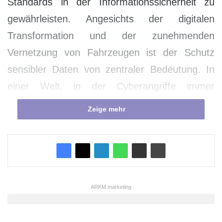
Standards in der Informationssicherheit zu
gewährleisten. Angesichts der digitalen
Transformation und der zunehmenden
Vernetzung von Fahrzeugen ist der Schutz
sensibler Daten von zentraler Bedeutung. In
einer Welt, in der Cyberangriffe immer
raffinierter und häufiger werden, müssen
Zeige mehr
Unternehmen sicherstellen, dass sie über
robuste Sicherheitsmaßnahmen verfügen, um
ihre Daten und Systeme zu schützen. Dies ist
nicht nur eine technische Herausforderung,
sondern auch eine strategische Notwendigkeit,
ARKM.marketing
die das Vertrauen der Kunden und Partner in
die Marke stärkt.