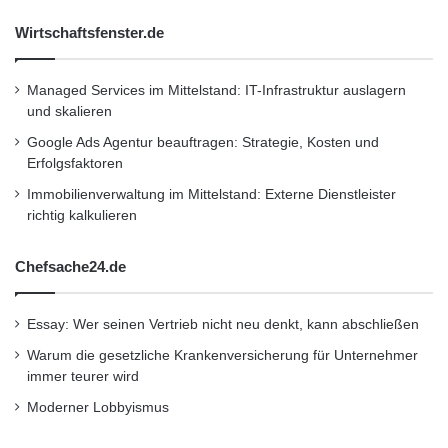
„Informationssicherheit ist keine
Wirtschaftsfenster.de
Option, sondern eine Notwendigkeit
für den nachhaltigen Erfolg in der
Managed Services im Mittelstand: IT-Infrastruktur auslagern
digitalen Ära.“
und skalieren
Google Ads Agentur beauftragen: Strategie, Kosten und
Zusätzlich zu den technischen
Erfolgsfaktoren
Herausforderungen gibt es auch
Immobilienverwaltung im Mittelstand: Externe Dienstleister
richtig kalkulieren
organisatorische und personelle Aspekte zu
berücksichtigen. Die Schulung der Mitarbeiter
Chefsache24.de
in Bezug auf Sicherheitsbewusstsein und -
praktiken ist ein entscheidender Faktor. Oft
Essay: Wer seinen Vertrieb nicht neu denkt, kann abschließen
sind menschliche Fehler die Ursache für
Warum die gesetzliche Krankenversicherung für Unternehmer
immer teurer wird
Sicherheitsvorfälle, sei es durch Phishing-
Moderner Lobbyismus
Angriffe, unsichere Passwörter oder das