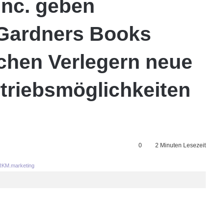
Inc. geben
 Gardners Books
schen Verlegern neue
rtriebsmöglichkeiten
0
2 Minuten Lesezeit
KM.marketing