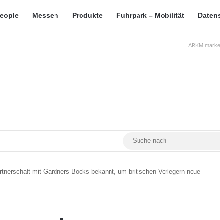
eople
Messen
Produkte
Fuhrpark – Mobilität
Daten
ARKM.market
RSS
Facebook
YouTube
Mastodon
rtnerschaft mit Gardners Books bekannt, um britischen Verlegern neue