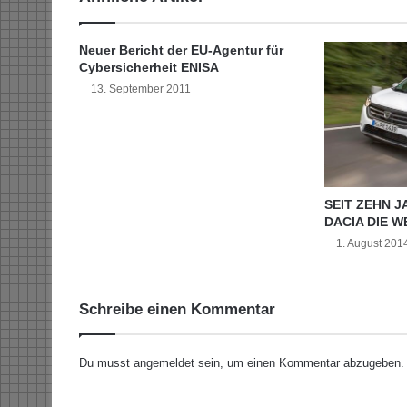
r
n
v
Neuer Bericht der EU-Agentur für
o
Cybersicherheit ENISA
n
13. September 2011
I
n
t
e
r
n
SEIT ZEHN 
e
DACIA DIE W
t
1. August 201
-
T
e
Schreibe einen Kommentar
l
e
f
Du musst
angemeldet
sein, um einen Kommentar abzugeben.
o
n
a