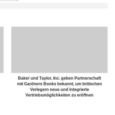
B
a
k
e
r
u
n
d
T
a
Baker und Taylor, Inc. geben Partnerschaft
y
mit Gardners Books bekannt, um britischen
l
Verlegern neue und integrierte
o
Vertriebsmöglichkeiten zu eröffnen
r
,
I