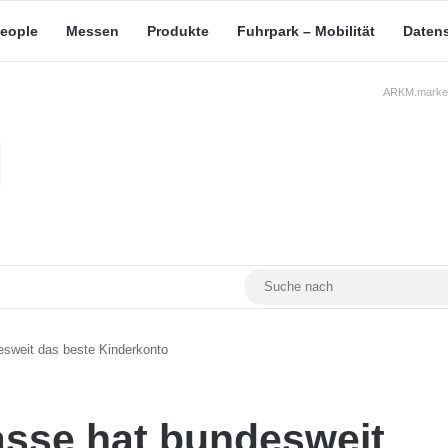
eople
Messen
Produkte
Fuhrpark – Mobilität
Daten
ARKM.market
RSS
Facebook
YouTube
Mastodon
sweit das beste Kinderkonto
sse hat bundesweit