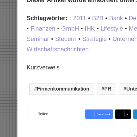
Dieser Artikel wurde einsortiert unter
Schlagwörter:
:
2011
•
B2B
•
Bank
•
De
•
Finanzen
•
GmbH
•
IHK
•
Lifestyle
•
Me
Seminar
•
Steuern
•
Strategie
•
Unterne
Wirtschaftsnachrichten
Kurzverweis
Firmenkommunikation
PR
Unt
Teilen
Facebook
X
AR