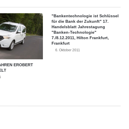
n
c
.
"Bankentechnologie ist Schlüssel
g
für die Bank der Zukunft" 17.
e
Handelsblatt Jahrestagung
b
"Banken-Technologie"
e
7./8.12.2011, Hilton Frankfurt,
n
Frankfurt
P
6. Oktober 2011
a
r
JAHREN EROBERT
t
ELT
n
4
e
r
s
c
h
a
f
t
m