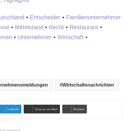
:
:
Highlights
utschland
•
Entscheider
•
Familienunternehmer
sse
•
Mittelstand
•
Recht
•
Restaurant
•
hmen
•
Unternehmer
•
Wirtschaft
•
ernehmensmeldungen
Wirtschaftsnachrichten
LinkedIn
Teile es via Mail
Drucken
KM.marketing