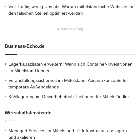
Viel Traffic, wenig Umsatz: Warum mittelständische Websites an
Sparkassen das bisherige iTAN-Verfahren ab,
den falschen Stellen optimiert werden
bei dem der Bankkunde nummerierte TANs
von einem Zettel verwenden musste.
ARKM.marketing
Stattdessen kommt ein Lesegerät zum
Business-Echo.de
Einsatz, das einen flimmernden Barcode vom
Monitor abliest und daraus eine TAN generiert.
Lagerkapazitäten erweitern: Wann sich Container-Investitionen
Nachteil: Für unterwegs eignet sich diese
im Mittelstand lohnen
Veranstaltungssicherheit im Mittelstand: Absperrkonzepte für
Methode nicht. Smartphone-Nutzer müssen
temporäre Außengelände
deshalb aufs mTAN-Verfahren zurückgreifen,
Kühllagerung im Gewerbebetrieb: Leitfaden für Mittelständler
das TANs per SMS aufs Handy schickt. Doch
Wirtschaftsfenster.de
die Banken selbst trüben die Freude an
Banking-Apps: Ihre Sicherheitsbestimmungen
Managed Services im Mittelstand: IT-Infrastruktur auslagern
untersagen den Empfang von mTANs auf
und skalieren