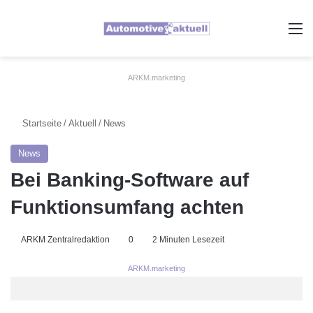
A
ARKM.marketing
Startseite
/
Aktuell
/
News
News
Bei Banking-Software auf
Funktionsumfang achten
ARKM Zentralredaktion
0
2 Minuten Lesezeit
ARKM.marketing