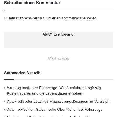
Schreibe einen Kommentar
F
Akademischen Arbeitsgemeinschaft
ä
(Testergebnis: 2,43) bietet einen ähnlichen
l
Du musst
angemeldet
sein, um einen Kommentar abzugeben.
l
Funktionsumfang bei weniger
e
n
Auswertungsmöglichkeiten.
ARKM Eventpromo:
d
i
Abstriche muss der Nutzer bei Kontoführungs-
e
w
Apps fürs Handy oder Tablet-PCs machen,
e
ARKM.marketing
n
denn diese beschränken sich oft auf die
i
Automotive-Aktuell:
Kernfunktionen. So fehlen meist Funktionen,
g
s
um Ausgaben und Einnahmen als Grafiken
t
Wartung moderner Fahrzeuge: Wie Autofahrer langfristig
e
darzustellen, sowie Such- und
Kosten sparen und die Lebensdauer erhöhen
n
Sortiermöglichkeiten. Das hat aber auch
Autokredit oder Leasing? Finanzierungslösungen im Vergleich
P
r
Vorteile: Dadurch lassen sich die Apps
Automobilsektor: Galvanische Oberflächen bei Fahrzeuge
i