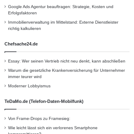
demselben Gerät, das für die Bankgeschäfte
Google Ads Agentur beauftragen: Strategie, Kosten und
Erfolgsfaktoren
dient. Die Angst vor Spionage-Trojanern ist
Immobilienverwaltung im Mittelstand: Externe Dienstleister
groß. Doch dass Nutzer deshalb zwei Handys
richtig kalkulieren
fürs mobile Online-Banking benutzen, bleibt zu
Chefsache24.de
bezweifeln.
Essay: Wer seinen Vertrieb nicht neu denkt, kann abschließen
Weitere Programme im Test unter:
Warum die gesetzliche Krankenversicherung für Unternehmer
www.computerbild.de/tests/software
immer teurer wird
Moderner Lobbyismus
Orginal-Meldung:
TeDaMo.de (Telefon-Daten-Mobilfunk)
http://www.presseportal.de/pm/51005/2117515
/computerbild-bei-banking-software-auf-
Von Frame-Drops zu Framesieg:
funktionsumfang-achten/api
Wie leicht lässt sich ein verlorenes Smartphone