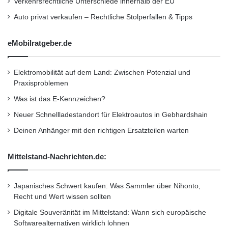
Verkehrsrechtliche Unterschiede innerhalb der EU
insgesamt einfacher bedienen. Und für die
v
a
Auto privat verkaufen – Rechtliche Stolperfallen & Tipps
mobile Überweisung zwischendurch taugen sie
t
i
allemal. Nur von der kostenlosen Telekom-App
eMobilratgeber.de
n
T-Banking 2.1.1 (Testergebnis: mangelhaft)
s
o
sollten iPhone- und iPad-Nutzer getrost die
Elektromobilität auf dem Land: Zwischen Potenzial und
l
Praxisproblemen
Finger lassen – außer der Kontostand-Anzeige
v
e
Was ist das E-Kennzeichen?
funktionierte wenig.
n
Neuer Schnellladestandort für Elektroautos in Gebhardshain
z
Deinen Anhänger mit den richtigen Ersatzteilen warten
e
In punkto Sicherheit sind bis auf das
n
letztplatzierte Steganos Online-Banking 2011
Mittelstand-Nachrichten.de:
(Testergebnis: 2,63; Preis: 19,95 Euro) alle
Japanisches Schwert kaufen: Was Sammler über Nihonto,
Programme für das neue Verfahren Flicker-
Recht und Wert wissen sollten
TAN gerüstet (auch Sm@rt-TAN genannt).
Digitale Souveränität im Mittelstand: Wann sich europäische
Flicker-TAN löst bei einigen Banken und
Softwarealternativen wirklich lohnen