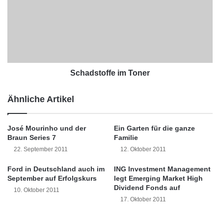
h
e
a
Die Grundfunktionen wie Anzeige des
i
d
Finanzstatus, Überweisungen und
n
s
l
t
Daueraufträge beherrschen alle PC-
a
o
n
Programme. Einige bringen aber eine bessere
f
d
f
Schadstoffe im Toner
Ausstattung mit: Der COMPUTERBILD-
-
e
P
i
Testsieger WISO Mein Geld 2012
Ähnliche Artikel
f
m
(Testergebnis: 1,81) kostet zwar satte 70 Euro,
a
T
l
o
José Mourinho und der
Ein Garten für die ganze
wartet aber mit vielen Analyse- und
z
n
Braun Series 7
Familie
h
e
Auswertungsfunktionen sowie Extras wie Zins-
22. September 2011
12. Oktober 2011
a
r
und Kreditrechner auf. Fünf der acht
t
Ford in Deutschland auch im
ING Investment Management
m
September auf Erfolgskurs
legt Emerging Market High
Programme haben solche Rechner nicht in
i
Dividend Fonds auf
10. Oktober 2011
t
petto. Der mit 15 Euro sehr günstige Preis-
17. Oktober 2011
1
Leistungs-Sieger Home-Banking 2011 der
0