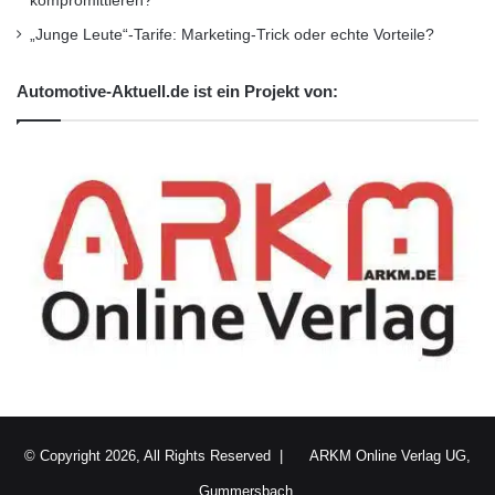
kompromittieren?
Dieser Artikel wurde einsortiert unter:
:
„Junge Leute“-Tarife: Marketing-Trick oder echte Vorteile?
Highlights
Automotive-Aktuell.de ist ein Projekt von:
Schlagwörter:
:
2011
•
B2B
•
Bank
•
Deutschland
•
Entscheider
•
Familienunternehmer
•
Finanzen
•
GmbH
•
IHK
•
Lifestyle
•
Messe
•
Mittelstand
•
Recht
•
Restaurant
•
Seminar
•
Steuern
•
Strategie
•
Unternehmen
•
Unternehmer
•
Wirtschaft
•
Wirtschaftsnachrichten
Kurzverweis
© Copyright 2026, All Rights Reserved |
ARKM Online Verlag UG,
Gummersbach.
Firmenkommunikation
PR