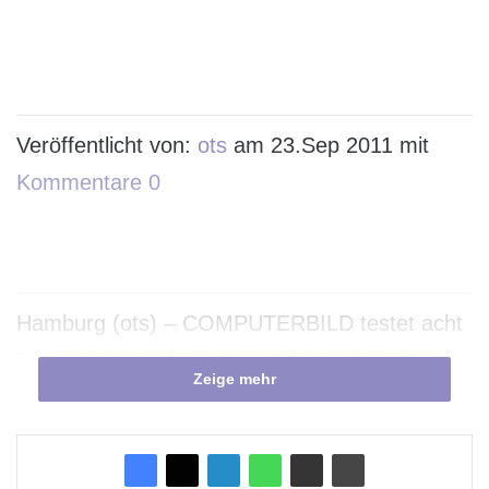
Veröffentlicht von:
ots
am 23.Sep 2011 mit
Kommentare 0
Hamburg (ots) – COMPUTERBILD testet acht
Programme und vier Smartphone-Apps für die
Zeige mehr
Kontoführung / PC-Programme punkten mit
besserer Ausstattung, Apps mit einfacherer
Bedienung / Aber: Banken verbieten mTAN