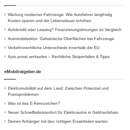
25.700 Partikeln pro Kubikzentimeter stieß der
F
a
Preis-Leistungs-Sieger Magicolor 1600W von
Wartung moderner Fahrzeuge: Wie Autofahrer langfristig
h
Konica Minolta (Testergebnis: 2,79; Preis: 80
Kosten sparen und die Lebensdauer erhöhen
r
w
Euro) den meisten Feinstaub im Test aus –
Autokredit oder Leasing? Finanzierungslösungen im Vergleich
a
Automobilsektor: Galvanische Oberflächen bei Fahrzeuge
das entspricht immerhin der Belastung an
s
s
Verkehrsrechtliche Unterschiede innerhalb der EU
einer Straße bei mittlerem Verkehr. Generell
e
Auto privat verkaufen – Rechtliche Stolperfallen & Tipps
r
sollten die Geräte deshalb in gut belüftbaren
Räumen stehen. Vorsicht ist dagegen wegen
eMobilratgeber.de
Schadstoffen im Toner geboten: Die
Elektromobilität auf dem Land: Zwischen Potenzial und
Druckpulver des Konica Minolta und des
Praxisproblemen
Samsung CLP-325 (Testergebnis: 3,15; Preis:
Was ist das E-Kennzeichen?
110 Euro) enthalten ein Vielfaches mehr an
Neuer Schnellladestandort für Elektroautos in Gebhardshain
Trichlormethan (Chloroform) als das LGA-
Deinen Anhänger mit den richtigen Ersatzteilen warten
Siegel empfiehlt. Trichlormethan ist als