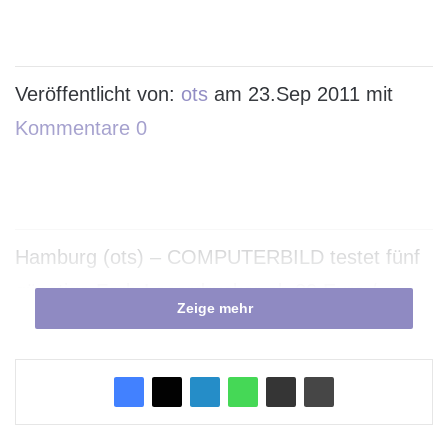
Veröffentlicht von:
ots
am 23.Sep 2011 mit
Kommentare 0
Hamburg (ots) – COMPUTERBILD testet fünf
günstige Farb-Laserdrucker ab 80 Euro /
Zeige mehr
Hohes Drucktempo / Vorsicht: Zwei Geräte mit
hoher Schadstoff-Konzentration im Toner
Für den Hausgebrauch waren viele Farb-