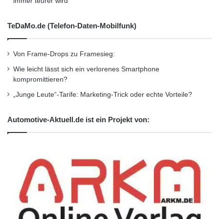
immer teurer wird
Kurzverweis
TeDaMo.de (Telefon-Daten-Mobilfunk)
Firmenkommunikation
PR
Von Frame-Drops zu Framesieg:
Unternehmensmeldungen
Wie leicht lässt sich ein verlorenes Smartphone
kompromittieren?
Wirtschaftsnachrichten
„Junge Leute“-Tarife: Marketing-Trick oder echte Vorteile?
Automotive-Aktuell.de ist ein Projekt von: