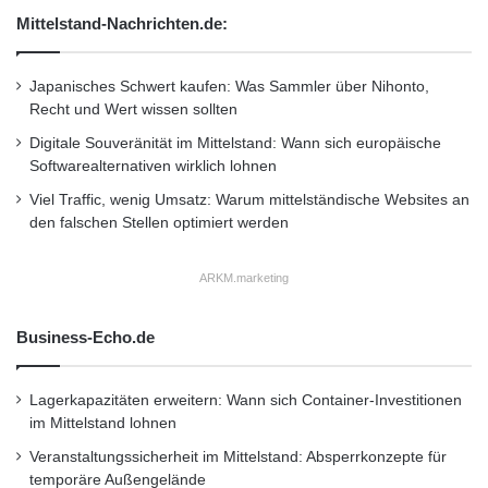
Mittelstand-Nachrichten.de:
krebserzeugend eingestuft. Der Samsung-
Toner enthielt außerdem zu viel Styrol, das
Japanisches Schwert kaufen: Was Sammler über Nihonto,
Atemwege, Augen und Schleimhäute reizt.
Recht und Wert wissen sollten
Eine Gefahr für Nutzer ist nahezu
Digitale Souveränität im Mittelstand: Wann sich europäische
Softwarealternativen wirklich lohnen
ausgeschlossen, beide Substanzen haben im
Viel Traffic, wenig Umsatz: Warum mittelständische Websites an
Toner aber nichts zu suchen. Deshalb wurden
den falschen Stellen optimiert werden
die Drucker um jeweils eine viertel Note
ARKM.marketing
abgewertet.
Business-Echo.de
Mehr Tests unter:
www.computerbild.de/tests/hardware
Lagerkapazitäten erweitern: Wann sich Container-Investitionen
im Mittelstand lohnen
Orginal-Meldung:
Veranstaltungssicherheit im Mittelstand: Absperrkonzepte für
temporäre Außengelände