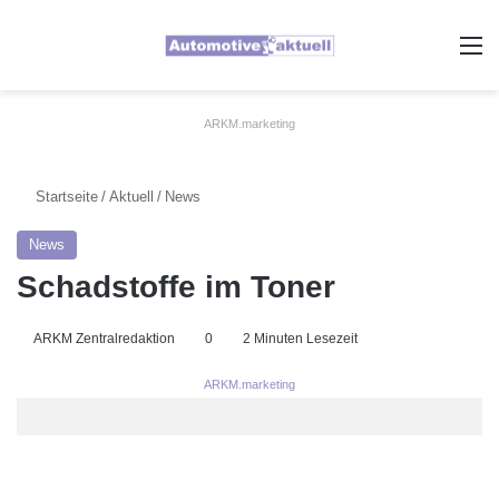
A
ARKM.marketing
Startseite
/
Aktuell
/
News
News
Schadstoffe im Toner
ARKM Zentralredaktion
0
2 Minuten Lesezeit
ARKM.marketing