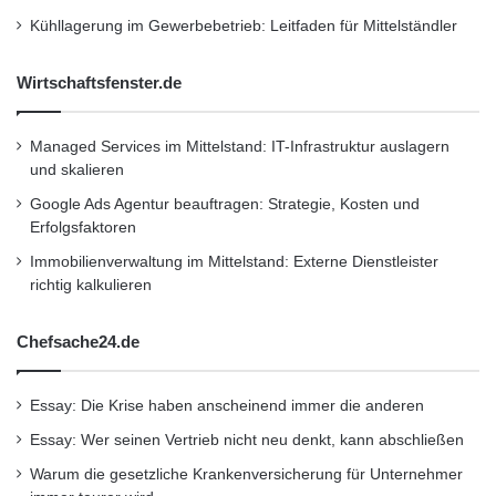
http://www.presseportal.de/pm/51005/2117562
Kühllagerung im Gewerbebetrieb: Leitfaden für Mittelständler
/farb-laserdrucker-schadstoffe-im-toner/api
Wirtschaftsfenster.de
Dieser Artikel wurde einsortiert unter:
:
Highlights
Managed Services im Mittelstand: IT-Infrastruktur auslagern
und skalieren
Google Ads Agentur beauftragen: Strategie, Kosten und
Schlagwörter:
:
2011
•
B2B
•
Bank
•
Erfolgsfaktoren
Deutschland
•
Entscheider
•
Immobilienverwaltung im Mittelstand: Externe Dienstleister
Familienunternehmer
•
Finanzen
•
GmbH
•
IHK
richtig kalkulieren
•
Lifestyle
•
Messe
•
Mittelstand
•
Recht
•
Chefsache24.de
Restaurant
•
Seminar
•
Steuern
•
Strategie
•
Unternehmen
•
Unternehmer
•
Wirtschaft
•
Essay: Die Krise haben anscheinend immer die anderen
Wirtschaftsnachrichten
Essay: Wer seinen Vertrieb nicht neu denkt, kann abschließen
Warum die gesetzliche Krankenversicherung für Unternehmer