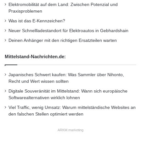
s
Elektromobilität auf dem Land: Zwischen Potenzial und
n
Auch dem Thema Innovation wurde bislang
t
Praxisproblemen
A
nur eine geringe Priorität eingeräumt. Über 80
i
n
Was ist das E-Kennzeichen?
t
f
Prozent bewerten diesen Bereich in der
Neuer Schnellladestandort für Elektroautos in Gebhardshain
u
o
t
r
eigenen Organisation als unzureichend bis
Deinen Anhänger mit den richtigen Ersatzteilen warten
e
d
durchschnittlich gut aufgestellt. Bei einem
n
e
Mittelstand-Nachrichten.de:
i
r
Reifegrad von nur 36 Prozent besteht hier
n
u
H
dringender Nachholbedarf. Das Fehlen
n
Japanisches Schwert kaufen: Was Sammler über Nihonto,
ö
g
Recht und Wert wissen sollten
innovativer technischer Lösungen schmälert
h
e
e
Digitale Souveränität im Mittelstand: Wann sich europäische
n
Produktivität und Kosteneffizienz der
v
Softwarealternativen wirklich lohnen
k
Geschäftsprozesse sowie die Entwicklung von
o
o
Viel Traffic, wenig Umsatz: Warum mittelständische Websites an
n
n
potenziellem Neugeschäft. Der Faktor
den falschen Stellen optimiert werden
r
f
u
i
Transparenz erzielt ebenfalls insgesamt einen
n
ARKM.marketing
g
eher niedrigen Umsetzungsgrad.
d
u