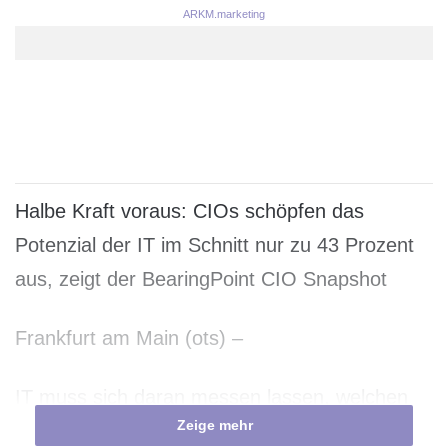
ARKM.marketing
Halbe Kraft voraus: CIOs schöpfen das
Potenzial der IT im Schnitt nur zu 43 Prozent
aus, zeigt der BearingPoint CIO Snapshot
Frankfurt am Main (ots) –
IT muss sich daran messen lassen, welchen
Zeige mehr
Beitrag sie zum Geschäftserfolg leistet. CIOs