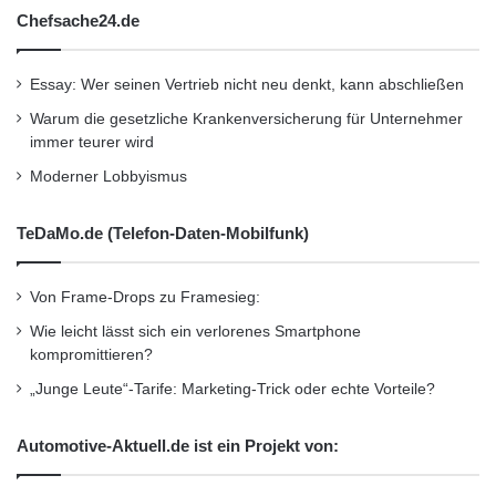
Chefsache24.de
ihre IT am besten einzusetzen (Wertbeitrag:
48 Prozent). Sie können flexibel auf veränderte
Essay: Wer seinen Vertrieb nicht neu denkt, kann abschließen
Rahmenbedingungen reagieren, verfügen aber
Warum die gesetzliche Krankenversicherung für Unternehmer
gleichzeitig über die Mittel zur Sicherung des
immer teurer wird
Moderner Lobbyismus
operativen Geschäfts.
TeDaMo.de (Telefon-Daten-Mobilfunk)
“In der Krise wurden Investitionen in die IT aus
Kostengründen gestoppt. Diese Defizite gilt es
Von Frame-Drops zu Framesieg:
nun dringend zu beheben. Um die eigene
Wie leicht lässt sich ein verlorenes Smartphone
kompromittieren?
Wettbewerbsfähigkeit langfristig zu sichern, ist
„Junge Leute“-Tarife: Marketing-Trick oder echte Vorteile?
das IT-Management jetzt gefordert, durch
geeignete Maßnahmen stärker zum
Automotive-Aktuell.de ist ein Projekt von:
Geschäftserfolg beizutragen”, sagt Jörg