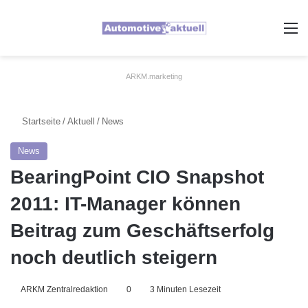
A
ARKM.marketing
Startseite
/
Aktuell
/
News
News
BearingPoint CIO Snapshot
2011: IT-Manager können
Beitrag zum Geschäftserfolg
noch deutlich steigern
ARKM Zentralredaktion
0
3 Minuten Lesezeit