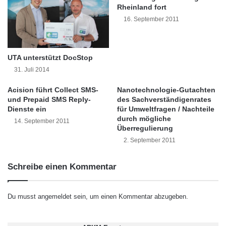
b
r
Rheinland fort
deren Entwicklungsstand beziehungsweise
e
E
16. September 2011
r
x
Reifegrad überprüft. Nach ihrer spezifischen
S
t
t
e
Relevanz gewichtet, ergeben sie zusammen
a
UTA unterstützt DocStop
n
den individuellen IT-Wertbeitrag.
a
d
31. Juli 2014
t
e
G
Acision führt Collect SMS-
Nanotechnologie-Gutachten
r
IT auf dem Prüfstand: Prozesse stabil und
r
und Prepaid SMS Reply-
des Sachverständigenrates
i
Dienste ein
für Umweltfragen / Nachteile
i
n
verlässlich, Support von
durch mögliche
e
14. September 2011
v
Überregulierung
Innovationsentwicklungen noch ausbaufähig
c
i
2. September 2011
h
e
e
r
Die BearingPoint-Untersuchung zeigt:
n
e
Schreibe einen Kommentar
l
i
Gemessen an einer idealtypischen IT-
a
n
Unterstützung liegt der Wertbeitrag in den
n
f
Du musst
angemeldet
sein, um einen Kommentar abzugeben.
d
a
Unternehmen derzeit nur bei durchschnittlich
u
c
n