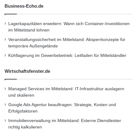
3
r
Business-Echo.de
0
i
Mittelständische Unternehmen erreichen
0
e
M
r
höchsten IT-Wertbeitrag
Lagerkapazitäten erweitern: Wann sich Container-Investitionen
i
e
im Mittelstand lohnen
o
n
Veranstaltungssicherheit im Mittelstand: Absperrkonzepte für
.
Welchen Beitrag die IT in Unternehmen leistet,
temporäre Außengelände
E
variiert je nach Branche und
U
Kühllagerung im Gewerbebetrieb: Leitfaden für Mittelständler
R
Organisationsgröße. Unternehmen des
Wirtschaftsfenster.de
Dienstleistungsbereichs sowie Banken und
Versicherungen stehen im Branchenvergleich
Managed Services im Mittelstand: IT-Infrastruktur auslagern
am besten da. Sie erzielen einen Wertbeitrag
und skalieren
von jeweils knapp 50 Prozent. Bei Industrie
Google Ads Agentur beauftragen: Strategie, Kosten und
Erfolgsfaktoren
und Handel besteht hingegen der höchste
Immobilienverwaltung im Mittelstand: Externe Dienstleister
Nachholbedarf (Wertbeitrag: 37 Prozent).
richtig kalkulieren
Große mittelständische Unternehmen wissen