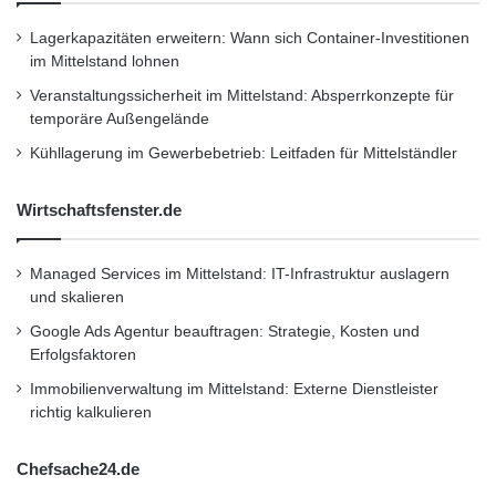
Lagerkapazitäten erweitern: Wann sich Container-Investitionen
Schlagwörter:
:
2011
•
B2B
•
Bank
•
im Mittelstand lohnen
Deutschland
•
Entscheider
•
Veranstaltungssicherheit im Mittelstand: Absperrkonzepte für
temporäre Außengelände
Familienunternehmer
•
Finanzen
•
GmbH
•
IHK
Kühllagerung im Gewerbebetrieb: Leitfaden für Mittelständler
•
Lifestyle
•
Messe
•
Mittelstand
•
Recht
•
Restaurant
•
Seminar
•
Steuern
•
Strategie
•
Wirtschaftsfenster.de
Unternehmen
•
Unternehmer
•
Wirtschaft
•
Managed Services im Mittelstand: IT-Infrastruktur auslagern
Wirtschaftsnachrichten
und skalieren
Google Ads Agentur beauftragen: Strategie, Kosten und
Kurzverweis
Erfolgsfaktoren
Immobilienverwaltung im Mittelstand: Externe Dienstleister
richtig kalkulieren
Firmenkommunikation
PR
Chefsache24.de
Unternehmensmeldungen