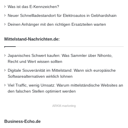
u
Grenzen gesetzt: Vom Broadcasting-Bereich
e
Was ist das E-Kennzeichen?
t
n
über Digital Signage bis hin zu Leitständen
Neuer Schnellladestandort für Elektroautos in Gebhardshain
l
R
i
a
eignet sich der ServSwitch ideal zum
Deinen Anhänger mit den richtigen Ersatzteilen warten
c
t
Absetzen, Verteilen, Umschalten und Mischen
h
i
Mittelstand-Nachrichten.de:
s
n
digitaler Inhalte.”
t
g
e
-
Japanisches Schwert kaufen: Was Sammler über Nihonto,
i
K
Orginal-Meldung:
Recht und Wert wissen sollten
g
a
e
http://www.presseportal.de/pm/68307/2128422
Digitale Souveränität im Mittelstand: Wann sich europäische
t
r
Softwarealternativen wirklich lohnen
e
/nicht-von-der-stange-neuer-digitaler-kvm-
n
g
Viel Traffic, wenig Umsatz: Warum mittelständische Websites an
o
extender-von-black-box-servswitch-dkm-
den falschen Stellen optimiert werden
r
modular-extender-in/api
i
ARKM.marketing
e
n
Dieser Artikel wurde einsortiert unter:
:
Business-Echo.de
Highlights