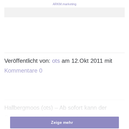
ARKM.marketing
Veröffentlicht von:
ots
am 12.Okt 2011 mit
Kommentare 0
Hallbergmoos (ots) – Ab sofort kann der
ServSwitch DKM des IT- und TK-Spezialisten
Zeige mehr
Black Box individuell nach den eigenen