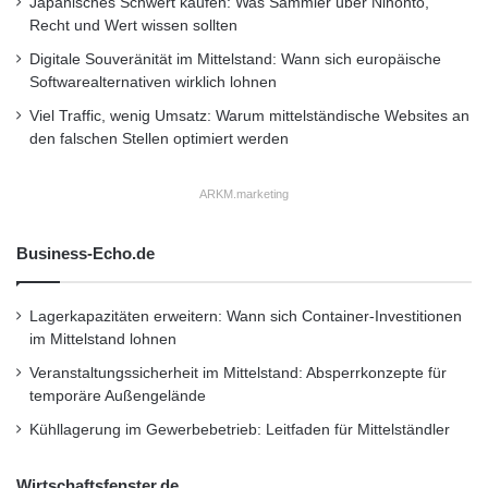
Rentenversicherung analysiert. Zusätzlich
t
Japanisches Schwert kaufen: Was Sammler über Nihonto,
B
e
Recht und Wert wissen sollten
wurden die bei der Beratung ausgehändigten
e
d
Digitale Souveränität im Mittelstand: Wann sich europäische
t
e
Unterlagen genau unter die Lupe genommen.
Softwarealternativen wirklich lohnen
a
r
S
F
Viel Traffic, wenig Umsatz: Warum mittelständische Websites an
Mehr dazu: n-tv Ratgeber Geld – Donnerstag,
y
l
den falschen Stellen optimiert werden
s
u
14. September 2011, um 18:35 Uhr
t
g
ARKM.marketing
e
g
m
ä
Veröffentlichung nur unter Nennung der
s
Business-Echo.de
s
w
Quelle: Deutsches Institut für Service-Qualität
t
e
e
im Auftrag von n-tv.
Lagerkapazitäten erweitern: Wann sich Container-Investitionen
i
i
im Mittelstand lohnen
t
n
e
B
Veranstaltungssicherheit im Mittelstand: Absperrkonzepte für
Orginal-Meldung:
r
i
temporäre Außengelände
a
http://www.presseportal.de/pm/64471/2111508
l
Kühllagerung im Gewerbebetrieb: Leitfaden für Mittelständler
u
d
/studie-altersvorsorge-bei-banken-
s
s
c
Wirtschaftsfenster.de