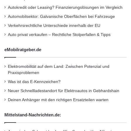
n
a
Rang drei. Die Beratung war hier besonders
Autokredit oder Leasing? Finanzierungslösungen im Vergleich
a
n
umfassend, sämtliche Fragen der Testkunden
g
d
Automobilsektor: Galvanische Oberflächen bei Fahrzeuge
e
e
wurden vollständig beantwortet.
Verkehrsrechtliche Unterschiede innerhalb der EU
m
l
e
n
Auto privat verkaufen – Rechtliche Stolperfallen & Tipps
n
W
Das Marktforschungsinstitut überprüfte im
t
L
eMobilratgeber.de
Auftrag von n-tv die Altersvorsorgeberatung
m
A
i
N
von Filialbanken. Insgesamt wurden sechs
t
-
Elektromobilität auf dem Land: Zwischen Potenzial und
L
f
überregionale Banken sowie neun regional
Praxisproblemen
ö
ä
aktive Institute in den Städten Berlin, Hamburg
s
Was ist das E-Kennzeichen?
h
u
i
und München untersucht. Die
Neuer Schnellladestandort für Elektroautos in Gebhardshain
n
g
g
Deinen Anhänger mit den richtigen Ersatzteilen warten
Beratungsqualität wurde anhand von verdeckt
e
e
G
durchgeführten Gesprächen zu Themen wie
n
e
Mittelstand-Nachrichten.de:
v
r
Riesterrente oder sicherheitsorientierte
o
ä
n