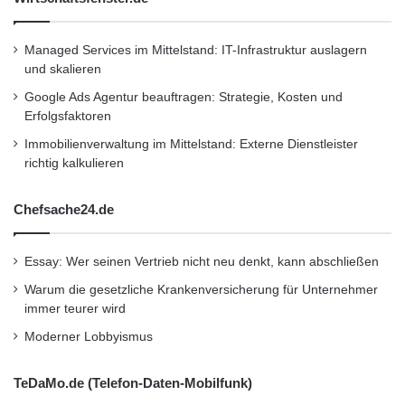
bedarfsanalyse-nur-ausreichend-testsieger-ist-
h
berliner-sparkasse/api
i
Managed Services im Mittelstand: IT-Infrastruktur auslagern
r
und skalieren
m
Dieser Artikel wurde einsortiert unter:
:
e
Google Ads Agentur beauftragen: Strategie, Kosten und
f
Highlights
Erfolgsfaktoren
ü
Immobilienverwaltung im Mittelstand: Externe Dienstleister
r
richtig kalkulieren
I
Schlagwörter:
:
2011
•
B2B
•
Bank
•
n
Deutschland
•
Entscheider
•
f
Chefsache24.de
l
Familienunternehmer
•
Finanzen
•
GmbH
•
IHK
i
•
Lifestyle
•
Messe
•
Mittelstand
•
Recht
•
g
Essay: Wer seinen Vertrieb nicht neu denkt, kann abschließen
h
Restaurant
Warum die gesetzliche Krankenversicherung für Unternehmer
•
Seminar
•
Steuern
•
Strategie
•
t
immer teurer wird
-
Unternehmen
•
Unternehmer
•
Wirtschaft
•
E
Moderner Lobbyismus
Wirtschaftsnachrichten
n
t
TeDaMo.de (Telefon-Daten-Mobilfunk)
e