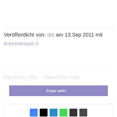
Veröffentlicht von:
ots
am 13.Sep 2011 mit
Kommentare 0
Hamburg (ots) – Klassische oder
fondsgebundene Rentenversicherung, Riester
Zeige mehr
oder Rürup, Kauf einer Immobilie oder Mieter
bleiben – um die richtige Strategie für die
Altersvorsorge zu finden, müssen Banken