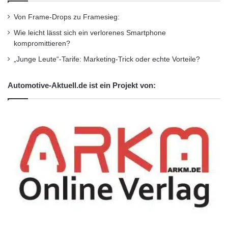
Kurzverweis
r
t
Von Frame-Drops zu Framesieg:
a
Wie leicht lässt sich ein verlorenes Smartphone
i
Firmenkommunikation
PR
kompromittieren?
n
m
Unternehmensmeldungen
„Junge Leute“-Tarife: Marketing-Trick oder echte Vorteile?
e
n
Wirtschaftsnachrichten
Automotive-Aktuell.de ist ein Projekt von:
t