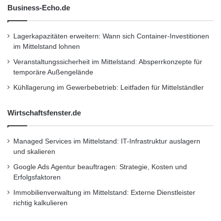
s
Business-Echo.de
e
n
k
Lagerkapazitäten erweitern: Wann sich Container-Investitionen
e
im Mittelstand lohnen
n
Veranstaltungssicherheit im Mittelstand: Absperrkonzepte für
temporäre Außengelände
Kühllagerung im Gewerbebetrieb: Leitfaden für Mittelständler
Wirtschaftsfenster.de
Managed Services im Mittelstand: IT-Infrastruktur auslagern
und skalieren
Google Ads Agentur beauftragen: Strategie, Kosten und
Erfolgsfaktoren
Immobilienverwaltung im Mittelstand: Externe Dienstleister
richtig kalkulieren