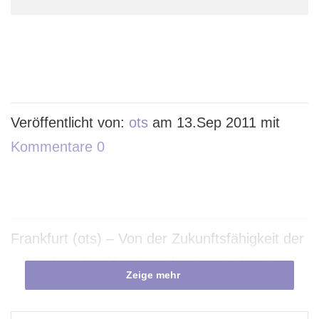
Veröffentlicht von:
ots
am 13.Sep 2011 mit
Kommentare 0
Frankfurt (ots) – Von der Zukunftsfähigkeit der
deutschen Großbanken überzeugt / Positive
Zeige mehr
Bilanz der Übernahme der Dresdner Bank
durch die Commerzbank / Aus Anlegersicht