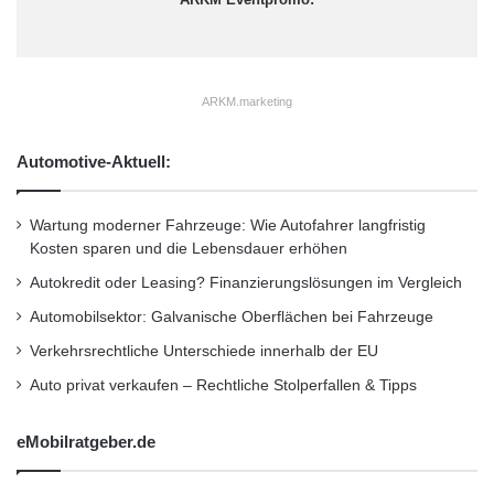
Vermögens hält er als Liquidität, etwa auf
n
l
e
i
Tagesgeldkonten.
h
n
m
d
e
u
Orginal-Meldung:
ARKM.marketing
n
s
http://www.presseportal.de/pm/67525/2111413
d
t
Automotive-Aktuell:
i
r
/-boerse-online-interview-mit-ex-dresdner-
e
i
P
bank-chef-herbert-walter-bei-einer-gut-
e
Wartung moderner Fahrzeuge: Wie Autofahrer langfristig
r
Kosten sparen und die Lebensdauer erhöhen
gefuehrten-privaten/api
o
d
Autokredit oder Leasing? Finanzierungslösungen im Vergleich
u
Dieser Artikel wurde einsortiert unter:
:
Automobilsektor: Galvanische Oberflächen bei Fahrzeuge
k
t
Verkehrsrechtliche Unterschiede innerhalb der EU
Highlights
i
Auto privat verkaufen – Rechtliche Stolperfallen & Tipps
v
Schlagwörter:
i
:
2011
•
B2B
•
Bank
•
eMobilratgeber.de
t
Deutschland
•
Entscheider
•
ä
t