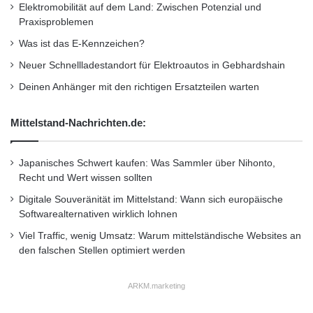
Familienunternehmer
•
Finanzen
•
GmbH
•
IHK
Elektromobilität auf dem Land: Zwischen Potenzial und
z
Praxisproblemen
•
Lifestyle
•
Messe
•
Mittelstand
•
Recht
•
u
s
Was ist das E-Kennzeichen?
Restaurant
•
Seminar
•
Steuern
•
Strategie
•
t
Neuer Schnellladestandort für Elektroautos in Gebhardshain
e
Unternehmen
•
Unternehmer
•
Wirtschaft
•
i
Deinen Anhänger mit den richtigen Ersatzteilen warten
Wirtschaftsnachrichten
g
e
Mittelstand-Nachrichten.de:
r
Kurzverweis
n
u
Japanisches Schwert kaufen: Was Sammler über Nihonto,
n
Recht und Wert wissen sollten
d
Firmenkommunikation
PR
Digitale Souveränität im Mittelstand: Wann sich europäische
K
Softwarealternativen wirklich lohnen
o
Unternehmensmeldungen
s
Viel Traffic, wenig Umsatz: Warum mittelständische Websites an
t
Wirtschaftsnachrichten
den falschen Stellen optimiert werden
e
n
ARKM.marketing
z
u