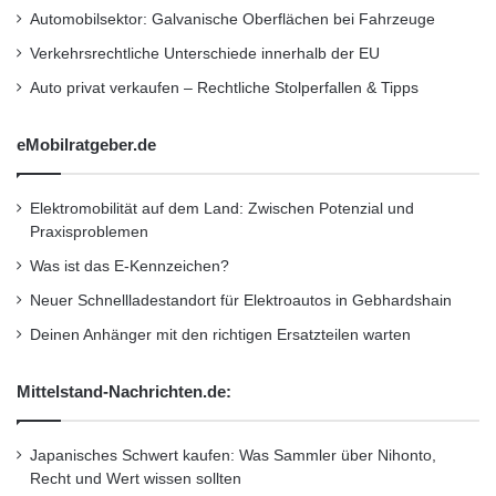
u
Automobilsektor: Galvanische Oberflächen bei Fahrzeuge
höheren Anteil an Naturkautschuk.
s
Verkehrsrechtliche Unterschiede innerhalb der EU
„Continental Scandinavia-Winterreifen
g
e
Auto privat verkaufen – Rechtliche Stolperfallen & Tipps
übertreffen deutlich die Leistungsmerkmale
h
t
von M+S-Reifen“, sagt Dr. Marko Multhaupt.
eMobilratgeber.de
„Außerdem gehen sie weit über die
Elektromobilität auf dem Land: Zwischen Potenzial und
Praxisproblemen
Anforderungen der Kennzeichnung ‚Three-
Was ist das E-Kennzeichen?
Peak Mountain Snowflake‘ (3PMSF) hinaus“.
Neuer Schnellladestandort für Elektroautos in Gebhardshain
Zu erkennen ist der Reifen mit dem Plus an
Deinen Anhänger mit den richtigen Ersatzteilen warten
Sicherheit an dem Schneeflockensymbol auf
der Reifenflanke.
Mittelstand-Nachrichten.de:
Eishockeyteam fährt sicher auf
Japanisches Schwert kaufen: Was Sammler über Nihonto,
Recht und Wert wissen sollten
Winterreifen