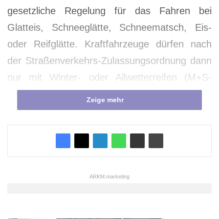
gesetzliche Regelung für das Fahren bei
Glatteis, Schneeglätte, Schneematsch, Eis-
oder Reifglätte. Kraftfahrzeuge dürfen nach
der Straßenverkehrs-Zulassungsordnung dann
nur mit Winter- oder Allwetterreifen (M+S-
Reifen) unterwegs sein. Auch Lastwagen und
Zeige mehr
Busse fallen unter diese Regelung, doch
müssen bei ihnen nur auf den Antriebsachsen
M+S-Reifen montiert werden.
„Leider geben sich noch immer Speditionen
ARKM.marketing
und Verkehrsunternehmen mit dieser
Minimallösung zufrieden“, sagt Dr. Marko