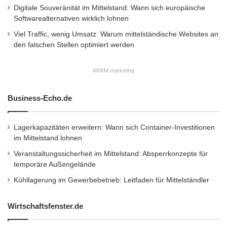
Digitale Souveränität im Mittelstand: Wann sich europäische
Softwarealternativen wirklich lohnen
Sicherheit überzeugt auch Heckers Kunden:
Viel Traffic, wenig Umsatz: Warum mittelständische Websites an
Seit gut einem Jahr fährt die Firma Hecker
den falschen Stellen optimiert werden
Reisen das Profi-Eishockeyteam der Kassel
ARKM.marketing
Huskies sicher zu ihren Auswärtsspielen. Und
das vor allem in der kalten Jahreszeit. Fast
Business-Echo.de
1.200 Kilometer reisen die Profis im Luxusbus
Lagerkapazitäten erweitern: Wann sich Container-Investitionen
für ein einziges Spiel.
im Mittelstand lohnen
Veranstaltungssicherheit im Mittelstand: Absperrkonzepte für
600 Kilometer von Kassel bis nach Garmisch-
temporäre Außengelände
Partenkirchen oder Rosenheim und nachts
Kühllagerung im Gewerbebetrieb: Leitfaden für Mittelständler
direkt nach dem Spiel wieder 600 Kilometer
Wirtschaftsfenster.de
zurück. „Das Thema Sicherheit und unsere