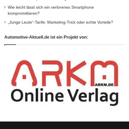
nicht erst aufkommen lassen“, sagt Sohn
Wie leicht lässt sich ein verlorenes Smartphone
kompromittieren?
Martin, der als dritte Generation im
„Junge Leute“-Tarife: Marketing-Trick oder echte Vorteile?
Unternehmen Hecker tätig ist. Der kleine
Kostenfaktor Reifen wird da schnell zum
Automotive-Aktuell.de ist ein Projekt von:
großen Wettbewerbsvorteil.
Quelle: ots
Busunternehmer
Busunternehmer sparen oft an Winterreifen
Dr. Marko Multhaupt
Egon Hecker
Leiter Marketing und Vertrieb
M&S-Reifen