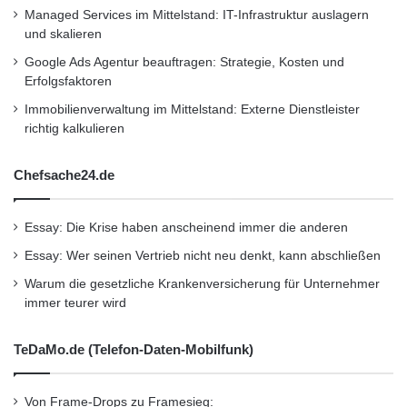
komfortable Busflotte haben letztlich den
Managed Services im Mittelstand: IT-Infrastruktur auslagern
und skalieren
Ausschlag für den Auftrag gegeben“, ist sich
Google Ads Agentur beauftragen: Strategie, Kosten und
Egon Hecker sicher.
Erfolgsfaktoren
Immobilienverwaltung im Mittelstand: Externe Dienstleister
Und auch in anderen Fällen achten die Kunden
richtig kalkulieren
mehr auf die Reifen, als vielen Unternehmen
Chefsache24.de
bewusst ist: „Wenn wir zu Klassenfahrten
starten, dann gehen immer einige Eltern um
Essay: Die Krise haben anscheinend immer die anderen
den Bus und schauen sich die Reifen ganz
Essay: Wer seinen Vertrieb nicht neu denkt, kann abschließen
genau an.
Warum die gesetzliche Krankenversicherung für Unternehmer
immer teurer wird
Wenn man dann nicht die richtigen Reifen
TeDaMo.de (Telefon-Daten-Mobilfunk)
aufgezogen hat, kann es zu unerfreulichen
Diskussionen kommen. Und die wollen wir gar
Von Frame-Drops zu Framesieg: