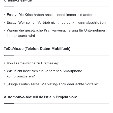
Chefsache24.de
auftragsentscheidende
Essay: Die Krise haben anscheinend immer die anderen
Geschäftsanwendungen, die auf einer breiten
Essay: Wer seinen Vertrieb nicht neu denkt, kann abschließen
Palette von Plattformen laufen wie zum
Warum die gesetzliche Krankenversicherung für Unternehmer
Beispiel Linux/Unix, Microsoft Windows, Mac
immer teurer wird
OS oder Virtual Desktops (VDI). Zu den
TeDaMo.de (Telefon-Daten-Mobilfunk)
Kunden von Cendio ThinLinc gehören die DTU
(Technical University of Denmark), Uppsala
Von Frame-Drops zu Framesieg:
University, UERJ (Rio De Janeiro State
Wie leicht lässt sich ein verlorenes Smartphone
University), Saab Aerosystems, SCA und
kompromittieren?
„Junge Leute“-Tarife: Marketing-Trick oder echte Vorteile?
Wärtsilä.
Automotive-Aktuell.de ist ein Projekt von:
http://www.cendio.com