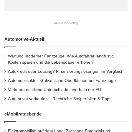
Wechseln Sie jetzt ganz nahtlos und in Ihrem
t
e
eigenen Tempo, indem Sie ThinLinc
r
[
http://www.cendio.com/products/thinlinc
] auf
ARKM.marketing
a
c
Ihrem Sun-Ray-Server installieren und bereits
t
Automotive-Aktuell:
laufen lassen, während Sie noch immer Ihre
i
v
gewohnte Sun-Ray-Softwareverwenden.
e
Wartung moderner Fahrzeuge: Wie Autofahrer langfristig
I
Kosten sparen und die Lebensdauer erhöhen
n
ThinLinc ist eine softwarebasierte Thin-Client-
Autokredit oder Leasing? Finanzierungslösungen im Vergleich
t
Lösung, die alle wichtigen Linux-Vertriebe
e
Automobilsektor: Galvanische Oberflächen bei Fahrzeuge
l
Verkehrsrechtliche Unterschiede innerhalb der EU
sowie Solaris auf Sparc unterstützt.
l
i
Auto privat verkaufen – Rechtliche Stolperfallen & Tipps
g
Hochschuleinrichtungen weltweit können jetzt
e
eMobilratgeber.de
mit diesem neuen, globalen und nachhaltig
n
c
reizvollen Programm bis zu 75% Rabatt
e
Elektromobilität auf dem Land: Zwischen Potenzial und