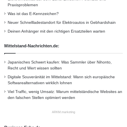
Praxisproblemen
erhalten. Für weitere Details besuchen Sie
Was ist das E-Kennzeichen?
bitte
http://www.cendio.com/replacement
Neuer Schnellladestandort für Elektroautos in Gebhardshain
Deinen Anhänger mit den richtigen Ersatzteilen warten
Über die Luleå University of Technology
Mittelstand-Nachrichten.de:
Die Luleå University of Technology hat einen
Jahresumsatz von 160 Millionen Euro. Derzeit
Japanisches Schwert kaufen: Was Sammler über Nihonto,
zählt die Universität 1.500 Angestellte und
Recht und Wert wissen sollten
Digitale Souveränität im Mittelstand: Wann sich europäische
16.000 Studenten. Die Forschung findet in
Softwarealternativen wirklich lohnen
enger Zusammenarbeit mit Firmen wie Shell,
Viel Traffic, wenig Umsatz: Warum mittelständische Websites an
Ericsson, Scania, LKAB, Airbus, Volvo Aero
den falschen Stellen optimiert werden
und IBM statt sowie mit den internationalen
ARKM.marketing
Partnern der Universität wie Monash University
oder Stanford University. Die akademische