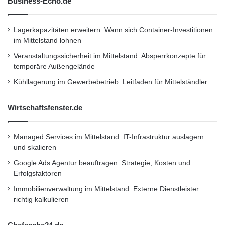
Business-Echo.de
Forschung erzielt einen Umsatz von über 90
Lagerkapazitäten erweitern: Wann sich Container-Investitionen
Millionen Euro.
im Mittelstand lohnen
Veranstaltungssicherheit im Mittelstand: Absperrkonzepte für
http://www.ltu.se/?l=en
temporäre Außengelände
Kühllagerung im Gewerbebetrieb: Leitfaden für Mittelständler
Über Cendio
Wirtschaftsfenster.de
Cendio ist ein Hersteller von
Managed Services im Mittelstand: IT-Infrastruktur auslagern
Unternehmenssoftware und bietet eine Linux-
und skalieren
Terminal-Server-Lösung, die serverbasierte
Google Ads Agentur beauftragen: Strategie, Kosten und
EDV ermöglicht. Organisationen verwenden
Erfolgsfaktoren
Cendios Produkt ThinLinc, um Desktops und
Immobilienverwaltung im Mittelstand: Externe Dienstleister
richtig kalkulieren
Anwendungen zu virtualisieren. Cendio hilft
Benutzern beim Zugriff auf