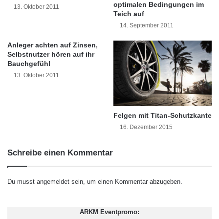
Technology.
ä
r
optimalen Bedingungen im
13. Oktober 2011
i
k
Teich auf
s
e
14. September 2011
ThinLinc
c
t
h
i
[
http://www.cendio.com/products/thinlinc
]
Anleger achten auf Zinsen,
e
n
Selbstnutzer hören auf ihr
bietet Features, die bei keiner anderen auf
n
Bauchgefühl
g
S
-
13. Oktober 2011
dem Markt erhältlichen Linux Terminal Server
o
M
[
u
http://www.cendio.com/products/thinlinc
]-
a
r
n
Lösung vorhanden sind. So ermöglicht
c
Felgen mit Titan-Schutzkante
a
i
g
16. Dezember 2015
ThinLinc Audio/Video-Hochleistungs-
n
e
Streaming, vollen Flash-Support und viele
g
r
Schreibe einen Kommentar
i
i
weitere Features, die heutzutage von
p
n
f
technischen Bildungseinrichtungen benötigt
b
Du musst
angemeldet
sein, um einen Kommentar abzugeben.
e
e
werden.
l
i
s
I
ARKM Eventpromo:
n