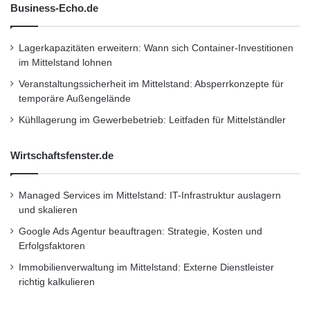
Business-Echo.de
h
s
Führungskräfte, die wissen wollen, wie der
c
Lagerkapazitäten erweitern: Wann sich Container-Investitionen
h
Bereich der Anbieter sich ändert, und dazu das
im Mittelstand lohnen
u
leitende Management erstklassiger Anbieter
l
Veranstaltungssicherheit im Mittelstand: Absperrkonzepte für
e
temporäre Außengelände
kennenlernen und Kollegen über ihre
i
Kühllagerung im Gewerbebetrieb: Leitfaden für Mittelständler
n
Erfahrungen sprechen hören wollen, besuchen
r
diesen Gipfel!
Wirtschaftsfenster.de
i
c
h
Die Registrierung für Teilnehmer und weitere
Managed Services im Mittelstand: IT-Infrastruktur auslagern
t
und skalieren
u
Informationen finden Sie unter
g
Google Ads Agentur beauftragen: Strategie, Kosten und
http://www.qssummit.com
oder per E-Mail
e
Erfolgsfaktoren
n
unter info@qssummit.com.
Immobilienverwaltung im Mittelstand: Externe Dienstleister
richtig kalkulieren
Über QS Advisory