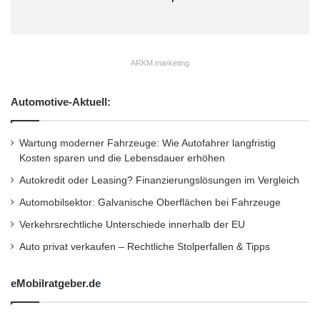
d
n
Trends im Global Sourcing aufzeigen. Es ist
i
e
a
die perfekte Gelegenheit zur Vernetzung für
u
e
Anbieter und Einkäufer gleichermassen. Zu
ARKM.marketing
s
O
den Themen der Präsentationen und
r
Automotive-Aktuell:
Podiumsdiskussionen gehören:
a
c
l
Wartung moderner Fahrzeuge: Wie Autofahrer langfristig
– Integration verteilter Unternehmen durch
e
Kosten sparen und die Lebensdauer erhöhen
-
konsolidierte
Autokredit oder Leasing? Finanzierungslösungen im Vergleich
S
u
Automobilsektor: Galvanische Oberflächen bei Fahrzeuge
n
Infrastruktur
Verkehrsrechtliche Unterschiede innerhalb der EU
-
R
Auto privat verkaufen – Rechtliche Stolperfallen & Tipps
– Die Änderung der Rolle des CIO (Leiter IT)
a
y
eMobilratgeber.de
-
– Optimale Nutzung weltweiter Talente mittels
A