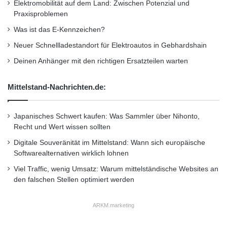
u
Elektromobilität auf dem Land: Zwischen Potenzial und
globalen Sourcings
s
Praxisproblemen
t
Was ist das E-Kennzeichen?
a
– Anbindung von Sourcingstrategien an den
u
Neuer Schnellladestandort für Elektroautos in Gebhardshain
geschäftlichen Bedarf
s
Deinen Anhänger mit den richtigen Ersatzteilen warten
c
h
– Kann Technologie die Arbeits-Arbitrage
p
Mittelstand-Nachrichten.de:
r
übertreffen?
o
Japanisches Schwert kaufen: Was Sammler über Nihonto,
g
Recht und Wert wissen sollten
– Erfolgreiches globales Sourcing benötigt
r
a
Digitale Souveränität im Mittelstand: Wann sich europäische
effektive
m
Softwarealternativen wirklich lohnen
m
Viel Traffic, wenig Umsatz: Warum mittelständische Websites an
f
Implementierung
den falschen Stellen optimiert werden
ü
r
H
– Schaffung einer Grundlage für die
ARKM.marketing
o
Zusammenarbeit mit Anbietern
c