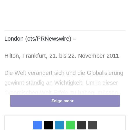
London (ots/PRNewswire) –
Hilton, Frankfurt, 21. bis 22. November 2011
Die Welt verändert sich und die Globalisierung
gewinnt ständig an Wichtigkeit. Um in dieser
dynamischen Welt Erfolg zu haben, müssen
Zeige mehr
leitende Manager (CXOs) ihre Unternehmen
zu neuen Ufern führen und neue Möglichkeiten
nutzen. Global Sourcing bietet mit seinem