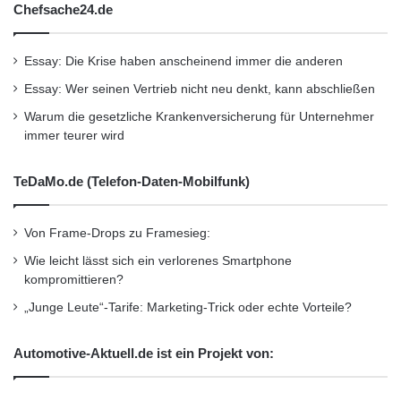
Chefsache24.de
QS Advisory ist ein Beratungsunternehmen mit
Essay: Die Krise haben anscheinend immer die anderen
Sitz in Europa, das sich ausschliesslich auf
Essay: Wer seinen Vertrieb nicht neu denkt, kann abschließen
Global Sourcing konzentriert. Primärer
Warum die gesetzliche Krankenversicherung für Unternehmer
immer teurer wird
Schwerpunkt von QS Advisory ist Global
Sourcing. Das Unternehmen hilft seinen
TeDaMo.de (Telefon-Daten-Mobilfunk)
Klienten bei der Entwicklung und
Implementierung globaler Sourcinginitiativen,
Von Frame-Drops zu Framesieg:
die ihrem geschäftlichen Bedarf genau
Wie leicht lässt sich ein verlorenes Smartphone
kompromittieren?
entsprechen.
„Junge Leute“-Tarife: Marketing-Trick oder echte Vorteile?
Die Dienste von QS Advisory umfassen die
Automotive-Aktuell.de ist ein Projekt von:
gesamte Wertschöpfungskette des