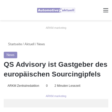
A
ARKM.marketing
Startseite
/
Aktuell
/
News
News
QS Advisory ist Gastgeber des
europäischen Sourcingipfels
ARKM Zentralredaktion
0
2 Minuten Lesezeit
ARKM.marketing