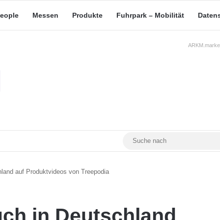
eople
Messen
Produkte
Fuhrpark – Mobilität
Daten
ARKM.market
RSS
Facebook
YouTube
Mastodon
hland auf Produktvideos von Treepodia
uch in Deutschland