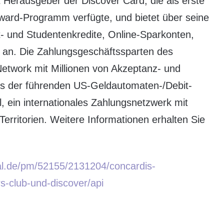
 Herausgeber der Discover Card, die als erste
eward-Programm verfügte, und bietet über seine
t- und Studentenkredite, Online-Sparkonten,
n an. Die Zahlungsgeschäftssparten des
twork mit Millionen von Akzeptanz- und
es der führenden US-Geldautomaten-/Debit-
, ein internationales Zahlungsnetzwerk mit
erritorien. Weitere Informationen erhalten Sie
al.de/pm/52155/2131204/concardis-
rs-club-und-discover/api