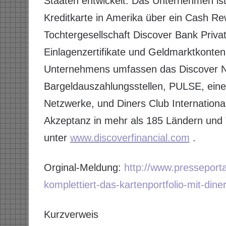
Staaten entwickelt. Das Unternehmen ist
Kreditkarte in Amerika über ein Cash R
Tochtergesellschaft Discover Bank Priva
Einlagenzertifikate und Geldmarktkonte
Unternehmens umfassen das Discover Ne
Bargeldauszahlungsstellen, PULSE, ein
Netzwerke, und Diners Club International
Akzeptanz in mehr als 185 Ländern und T
unter
www.discoverfinancial.com
.
Orginal-Meldung:
http://www.presseport
komplettiert-das-kartenportfolio-mit-dine
Kurzverweis