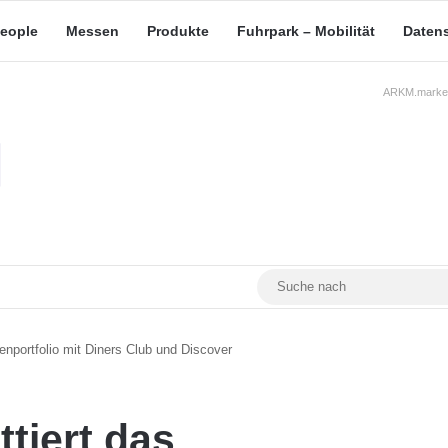
eople
Messen
Produkte
Fuhrpark – Mobilität
Daten
ARKM.market
RSS
Facebook
YouTube
Mastodon
enportfolio mit Diners Club und Discover
tiert das