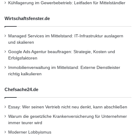
Kühllagerung im Gewerbebetrieb: Leitfaden für Mittelständler
Renault Trucks T in der Flotte von Trans-Man.
Zwei weitere neue Fahrzeuge werden
Wirtschaftsfenster.de
demnächst geliefert.
Managed Services im Mittelstand: IT-Infrastruktur auslagern
Für eine effiziente Verbrauchsreduzierung hat
und skalieren
Google Ads Agentur beauftragen: Strategie, Kosten und
Trans-Man beschlossen, seine Fahrer mit
Erfolgsfaktoren
einzubeziehen und ihnen mit dem Optifuel
Immobilienverwaltung im Mittelstand: Externe Dienstleister
Training ein Fahrertraining für eine
richtig kalkulieren
wirtschaftliche Fahrweise zu bieten. Eine
Chefsache24.de
anhaltend positive Wirkung dieser Schulung
stellt das Unternehmen durch Optifuel Infomax
Essay: Wer seinen Vertrieb nicht neu denkt, kann abschließen
sicher, die Software zum Auslesen und
Warum die gesetzliche Krankenversicherung für Unternehmer
immer teurer wird
Analysieren der Verbrauchsdaten.
Moderner Lobbyismus