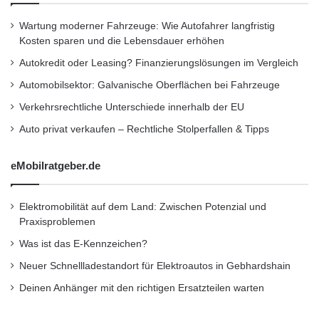
durch die Kunden und die Presse,
Wartung moderner Fahrzeuge: Wie Autofahrer langfristig
insbesondere die Journalisten des International
Kosten sparen und die Lebensdauer erhöhen
Truck of The Year, machen uns zuversichtlich
Autokredit oder Leasing? Finanzierungslösungen im Vergleich
für die Zukunft.“
Automobilsektor: Galvanische Oberflächen bei Fahrzeuge
Verkehrsrechtliche Unterschiede innerhalb der EU
Zoltan Tringer, Renault Trucks Vertriebsleiter
Auto privat verkaufen – Rechtliche Stolperfallen & Tipps
für Mitteleuropa, unterstrich die Bedeutung
eMobilratgeber.de
dieses Marktes für Renault Trucks: „Als einer
der wichtigsten Märkte Osteuropas weist Polen
Elektromobilität auf dem Land: Zwischen Potenzial und
ein starkes Potenzial auf. Wir sind sehr
Praxisproblemen
zufrieden mit dem großen Interesse, das der
Was ist das E-Kennzeichen?
neuen Baureihe und speziell dem Renault
Neuer Schnellladestandort für Elektroautos in Gebhardshain
Deinen Anhänger mit den richtigen Ersatzteilen warten
Trucks T entgegengebracht wird, der sowohl
angestammte als auch neue Kunden