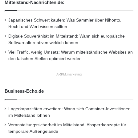
Mittelstand-Nachrichten.de:
überzeugt. Mit dieser neuen Modellpalette
bieten wir Transportunternehmen ein perfektes
Japanisches Schwert kaufen: Was Sammler über Nihonto,
Recht und Wert wissen sollten
Werkzeug, um ihre Betriebskosten zu senken.“
Digitale Souveränität im Mittelstand: Wann sich europäische
Softwarealternativen wirklich lohnen
Der polnische Spediteur Trans-Man, der auf
Viel Traffic, wenig Umsatz: Warum mittelständische Websites an
den Transport von Tiefkühlfleisch in Europa
den falschen Stellen optimiert werden
spezialisiert ist, war bereits Renault Trucks-
ARKM.marketing
Kunde. Das Unternehmen wurde in den
1970er-Jahren von Edward Mancewicz
Business-Echo.de
gegründet. Heute steht das Unternehmen
Lagerkapazitäten erweitern: Wann sich Container-Investitionen
unter der Leitung seiner Söhne Krzysztof und
im Mittelstand lohnen
Grzegorz Mancewicz. Dieser 10.000ste
Veranstaltungssicherheit im Mittelstand: Absperrkonzepte für
Renault Trucks T, ein T 480 High, ist der vierte
temporäre Außengelände