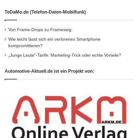
10.000sten Renault Trucks T
TeDaMo.de (Telefon-Daten-Mobilfunk)
der internationale Lkw des Jahres 2015
Von Frame-Drops zu Framesieg:
Euro-6-Norm
Olivier de Saint-Meleuc
Wie leicht lässt sich ein verlorenes Smartphone
kompromittieren?
Region Europa-Nahost-Afrika
„Junge Leute“-Tarife: Marketing-Trick oder echte Vorteile?
Renault Trucks T
Unternehmen Trans-Man
Automotive-Aktuell.de ist ein Projekt von:
Werk Bourg-en-Bresse