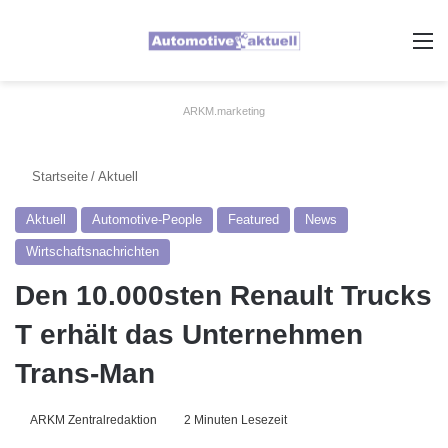
A
ARKM.marketing
Startseite
/
Aktuell
Aktuell
Automotive-People
Featured
News
Wirtschaftsnachrichten
Den 10.000sten Renault Trucks
T erhält das Unternehmen
Trans-Man
ARKM Zentralredaktion
2 Minuten Lesezeit