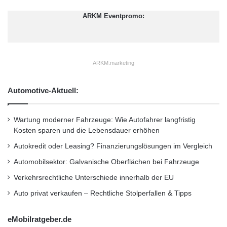
n
verfolgen:
RSS 2.0
.
e
g
i
ARKM Eventpromo:
Sie können einen Trackback setzen
S
n
t
a
Schlagwörter:
Alpha-Innotec
,
Download des
r
ARKM.marketing
s
Wärmepumpen Guides 2012
,
energietalk.com
,
Hausbauer
,
Ochsner
,
Roth Werke
,
Smart Grid
,
Automotive-Aktuell:
Viessmann
,
Wärmepumpe als Energiequelle
,
Wärmepumpe im intelligenten Stromnetz
,
Wartung moderner Fahrzeuge: Wie Autofahrer langfristig
Kosten sparen und die Lebensdauer erhöhen
Wärmepumpen Guide 2012
,
Welche Heizung
Autokredit oder Leasing? Finanzierungslösungen im Vergleich
ist die richtige
,
Wolf Heiztechnik
Automobilsektor: Galvanische Oberflächen bei Fahrzeuge
Verkehrsrechtliche Unterschiede innerhalb der EU
Kurzverweis
Auto privat verkaufen – Rechtliche Stolperfallen & Tipps
eMobilratgeber.de
Firmenkommunikation
PR