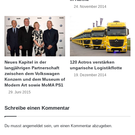
t
l
24. November 2014
Hier geht’s zum Download des Wärmepumpen
5
l
0
i
Guides 2012.
i
a
n
www.energietalk.com/content/51-der-
n
d
z
waermepumpen-guide-201…
e
m
r
i
K
t
Welcher Redakteur hat diesen Beitrag
a
d
120 Actros verstärken
Neues Kapitel in der
t
ungarische Logistikflotte
langjährigen Partnerschaft
e
veröffentlicht?
zwischen dem Volkswagen
e
r
19. Dezember 2014
Konzern und dem Museum of
g
C
Modern Art sowie MoMA PS1
Veröffentlicht von:
opr
o
I
29. Juni 2015
r
T
am 4. Nov 2011 und wurde einsortiert unter:
i
I
e
C
Aktuell
,
Bauen und Wohnen
,
Energie Umwelt
,
Schreibe einen Kommentar
R
B
Themen
,
Topmeldungen
.
i
a
s
n
Du musst
angemeldet
sein, um einen Kommentar abzugeben.
Sie können die Kommentare per RSS-Feed
i
k