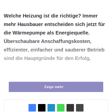
Welche Heizung ist die richtige? Immer
mehr Hausbauer entscheiden sich jetzt für
die Wärmepumpe als Energiequelle.
Überschaubare Anschaffungskosten,
effizienter, einfacher und sauberer Betrieb
sind die Hauptgründe für den Erfolg.
Zeige mehr
Wärmepumpen Guide 2012
Im Wärmepumpen Guide 2012 sind alle
wichtigen Infos, Tipps und Tricks zur richtigen