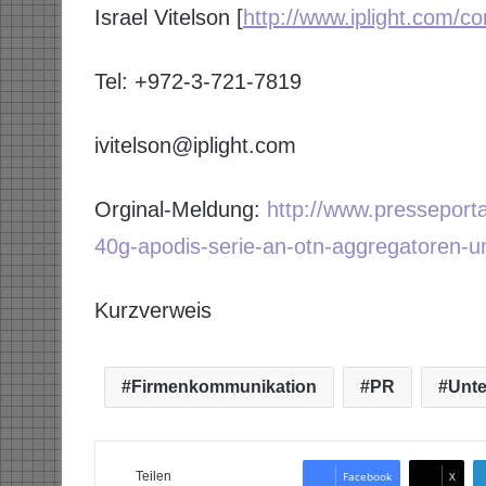
Israel Vitelson [
http://www.iplight.com/c
Tel: +972-3-721-7819
ivitelson@iplight.com
Orginal-Meldung:
http://www.pressepor
40g-apodis-serie-an-otn-aggregatoren-un
Kurzverweis
Firmenkommunikation
PR
Unt
Teilen
Facebook
X