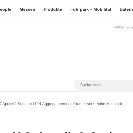
eople
Messen
Produkte
Fuhrpark – Mobilität
Daten
ARKM.market
RSS
Facebook
YouTube
Mastodon
-Apodis?-Serie an OTN-Aggregatoren und Framer setzt hohe Messlatte