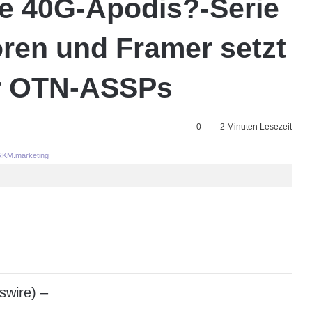
e 40G-Apodis?-Serie
ren und Framer setzt
ür OTN-ASSPs
0
2 Minuten Lesezeit
KM.marketing
swire) –