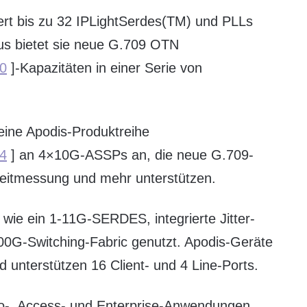
ert bis zu 32 IPLightSerdes(TM) und PLLs
aus bietet sie neue G.709 OTN
30
]-Kapazitäten in einer Serie von
seine Apodis-Produktreihe
14
] an 4×10G-ASSPs an, die neue G.709-
eitmessung und mehr unterstützen.
 wie ein 1-11G-SERDES, integrierte Jitter-
00G-Switching-Fabric genutzt. Apodis-Geräte
nd unterstützen 16 Client- und 4 Line-Ports.
o-, Access- und Enterprise-Anwendungen