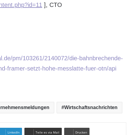
ontent.php?id=11
], CTO
tal.de/pm/103261/2140072/die-bahnbrechende-
d-framer-setzt-hohe-messlatte-fuer-otn/api
ernehmensmeldungen
Wirtschaftsnachrichten
LinkedIn
Teile es via Mail
Drucken