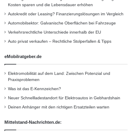
gleichzeitig. Die Ladestation kommuniziert mit
Kosten sparen und die Lebensdauer erhöhen
dem Elektrofahrzeug und reguliert die
Autokredit oder Leasing? Finanzierungslösungen im Vergleich
Automobilsektor: Galvanische Oberflächen bei Fahrzeuge
Ladestromstärke. In weniger als zwei Stunden
Verkehrsrechtliche Unterschiede innerhalb der EU
ist das Auto aufgetankt. Dadurch spart man
Auto privat verkaufen – Rechtliche Stolperfallen & Tipps
kostbare Zeit und Energie. Noch günstiger wird
die E-Tankstelle in Verbindung mit einer
eMobilratgeber.de
Photovoltaikanlage, Wärmepumpe oder einem
Elektromobilität auf dem Land: Zwischen Potenzial und
Blockheizkraftwerk. Denn dann wird das Auto
Praxisproblemen
nur über erneuerbare Energien gespeist. Über
Was ist das E-Kennzeichen?
die intuitive Gebäudesteuerung tebis KNX
Neuer Schnellladestandort für Elektroautos in Gebhardshain
domovea besitzt man ein Maximum an
Deinen Anhänger mit den richtigen Ersatzteilen warten
Energietransparenz und -management. Damit
Mittelstand-Nachrichten.de:
ist man schon heute energie- und