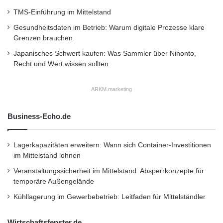
umweltbewusst auf der Überholspur. Weitere
TMS-Einführung im Mittelstand
Informationen gibt es unter www.hager.de.
Gesundheitsdaten im Betrieb: Warum digitale Prozesse klare
Grenzen brauchen
Japanisches Schwert kaufen: Was Sammler über Nihonto,
E-Tankstelle
Elektroauto
Recht und Wert wissen sollten
Elektrofahrzeuge
Erdölressourcen
ARKM.marketing
Erneuerbare Energien
Klimaschutz
Business-Echo.de
öffentlich zugängliche Akkuladestellen
Photovoltaikanlage
Städteautos
Lagerkapazitäten erweitern: Wann sich Container-Investitionen
im Mittelstand lohnen
Wärmepumpe
Veranstaltungssicherheit im Mittelstand: Absperrkonzepte für
temporäre Außengelände
Kühllagerung im Gewerbebetrieb: Leitfaden für Mittelständler
Wirtschaftsfenster.de