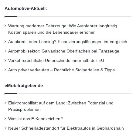
r
b
Automotive-Aktuell:
e
e
v
r
o
e
Wartung moderner Fahrzeuge: Wie Autofahrer langfristig
n
i
Kosten sparen und die Lebensdauer erhöhen
M
t
a
u
Autokredit oder Leasing? Finanzierungslösungen im Vergleich
g
n
Automobilsektor: Galvanische Oberflächen bei Fahrzeuge
i
g
c
a
Verkehrsrechtliche Unterschiede innerhalb der EU
n
u
Auto privat verkaufen – Rechtliche Stolperfallen & Tipps
a
f
c
B
h
eMobilratgeber.de
a
.
s
N
e
Elektromobilität auf dem Land: Zwischen Potenzial und
E
l
Praxisproblemen
T
I
I
Was ist das E-Kennzeichen?
I
Neuer Schnellladestandort für Elektroautos in Gebhardshain