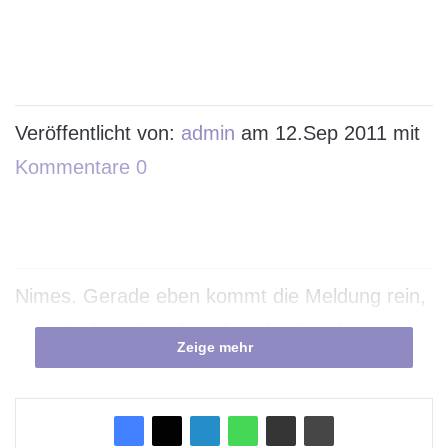
Veröffentlicht von:
admin
am 12.Sep 2011 mit
Kommentare 0
Nimes. Gerade eben kommt die Meldung rein,
dass im französischen Atomkraftwerk
Zeige mehr
“Marcoule” eine Explosion ereignet hat. Nach
ersten Angaben sind 4 Mitarbeiter verletzt
worden. Sobald weitere Meldungen