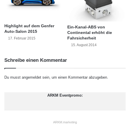
o
n
n
p
d
l
e
a
Highlight auf dem Genfer
Ein-Kanal-ABS von
r
n
Auto-Salon 2015
Continental erhöht die
D
t
Fahrsicherheit
17. Februar 2015
d
M
15. August 2014
D
a
R
ß
e
n
Schreibe einen Kommentar
t
a
a
h
i
Du musst
angemeldet
sein, um einen Kommentar abzugeben.
m
l
e
-
n
S
ARKM Eventpromo:
z
o
u
f
r
t
V
w
o
ARKM.marketing
a
r