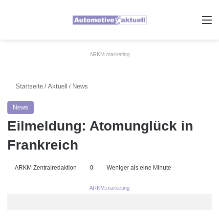
A
ARKM.marketing
Startseite
/
Aktuell
/
News
News
Eilmeldung: Atomunglück in
Frankreich
ARKM Zentralredaktion
0
Weniger als eine Minute
ARKM.marketing