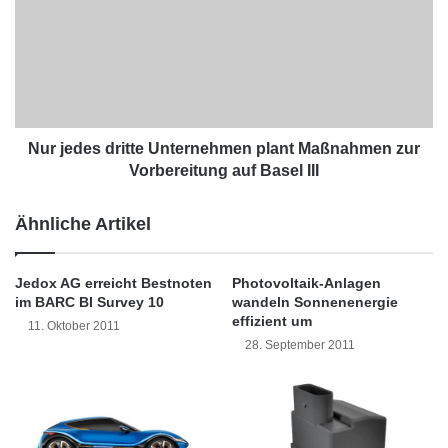
r
Wirtschaftsnachrichten
h
j
t
e
e
d
r
e
f
s
o
d
l
r
Nur jedes dritte Unternehmen plant Maßnahmen zur
g
i
Vorbereitung auf Basel III
r
t
e
t
Ähnliche Artikel
i
e
c
U
h
n
Jedox AG erreicht Bestnoten
Photovoltaik-Anlagen
e
t
im BARC BI Survey 10
wandeln Sonnenenergie
M
e
effizient um
11. Oktober 2011
i
r
28. September 2011
g
n
r
e
a
h
t
m
i
e