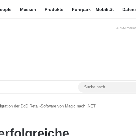
eople
Messen
Produkte
Fuhrpark – Mobilität
Daten
ARKM.market
RSS
Facebook
YouTube
Mastodon
 Migration der DdD Retail-Software von Magic nach .NET
erfolgreiche