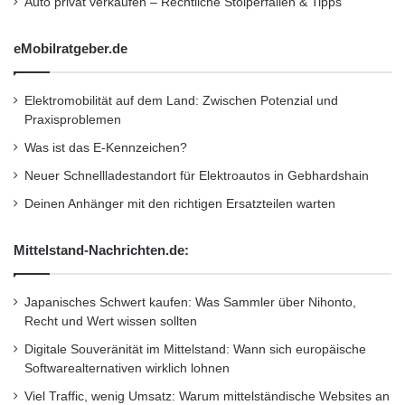
Auto privat verkaufen – Rechtliche Stolperfallen & Tipps
und Sicherheitsvorteile verspricht, wird es noch
einige Jahre dauern, bis Autofahrer sich
eMobilratgeber.de
während der Fahrt anderen Aufgaben
zuwenden können.
Elektromobilität auf dem Land: Zwischen Potenzial und
Praxisproblemen
Was ist das E-Kennzeichen?
Quelle: ADAC
Neuer Schnellladestandort für Elektroautos in Gebhardshain
Deinen Anhänger mit den richtigen Ersatzteilen warten
„Autopilot“
ADAC
Autofahrer
Mittelstand-Nachrichten.de:
Automatisierungsfunktionen
Firma Tesla Motors
Internetzugang
Japanisches Schwert kaufen: Was Sammler über Nihonto,
Recht und Wert wissen sollten
Software
Digitale Souveränität im Mittelstand: Wann sich europäische
Softwarealternativen wirklich lohnen
Viel Traffic, wenig Umsatz: Warum mittelständische Websites an