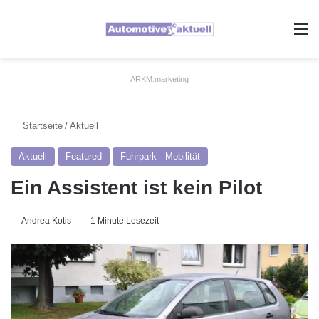
A
ARKM.marketing
Startseite
/
Aktuell
Aktuell
Featured
Fuhrpark - Mobilität
Ein Assistent ist kein Pilot
Andrea Kotis
1 Minute Lesezeit