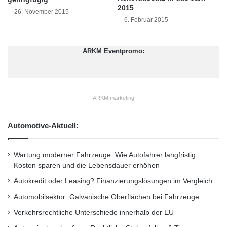
2015
allerdings bis auf weiteres – auch in
u
26. November 2015
6. Februar 2015
n
teilautomatisierten Fahrzeugen – nicht von der
d
K
Fahraufgabe abwenden. Ablenkende
ARKM Eventpromo:
i
Unterhaltungsfunktionen, wie beispielsweise
a
O
Internetzugang, sollten ihm deshalb während
p
t
der Fahrt nicht angeboten werden.
ARKM.marketing
i
m
Automotive-Aktuell:
Verbraucher sollten künftig von
a
Automatisierungsfunktionen immer stärker
Wartung moderner Fahrzeuge: Wie Autofahrer langfristig
profitieren. Voraussetzung dafür ist ein
Kosten sparen und die Lebensdauer erhöhen
gesetzlicher Rahmen, außerdem muss die
Autokredit oder Leasing? Finanzierungslösungen im Vergleich
Technik verlässlicher werden. Obwohl das
Automobilsektor: Galvanische Oberflächen bei Fahrzeuge
automatisierte Fahren in Zukunft mehr Komfort
Verkehrsrechtliche Unterschiede innerhalb der EU