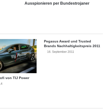
z
Ausspionieren per Bundestrojaner
-
H
e
r
s
t
e
Pegasus Award und Trusted
l
Brands Nachhaltigkeitspreis 2011
l
16. September 2011
e
r
h
a
l
ofi von TIJ Power
f
14
b
e
i
m
A