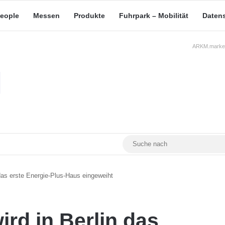
eople
Messen
Produkte
Fuhrpark – Mobilität
Daten
ARKM.market
RSS
Facebook
YouTube
Mastodon
das erste Energie-Plus-Haus eingeweiht
rd in Berlin das