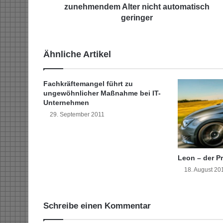
e
zunehmendem Alter nicht automatisch
R
geringer
i
s
i
Ähnliche Artikel
k
o
b
Fachkräftemangel führt zu
e
ungewöhnlicher Maßnahme bei IT-
r
Unternehmen
e
29. September 2011
i
t
s
c
Leon – der Pr
h
18. August 20
a
f
t
w
Schreibe einen Kommentar
i