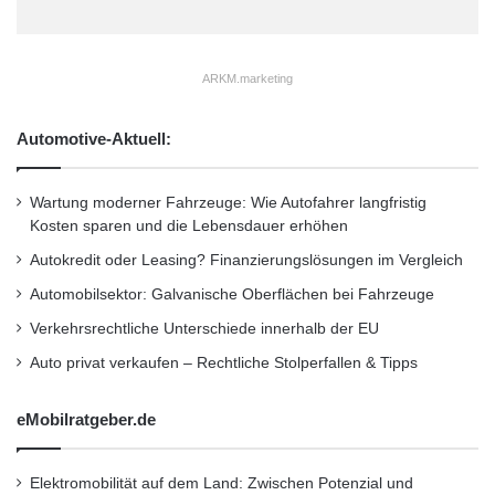
m
f
i
ARKM.marketing
l
t
e
Automotive-Aktuell:
r
r
e
Wartung moderner Fahrzeuge: Wie Autofahrer langfristig
g
Kosten sparen und die Lebensdauer erhöhen
e
Autokredit oder Leasing? Finanzierungslösungen im Vergleich
l
m
Automobilsektor: Galvanische Oberflächen bei Fahrzeuge
ä
Verkehrsrechtliche Unterschiede innerhalb der EU
Erste-Hilfe-Kästen: neues Jahr, neue
ß
i
Auto privat verkaufen – Rechtliche Stolperfallen & Tipps
Vorschriften.
g
w
Foto: dmd/thx
eMobilratgeber.de
e
c
h
Elektromobilität auf dem Land: Zwischen Potenzial und
Erste-Hilfe-Kasten
medizinische Hilfsmittel