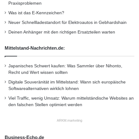
s
Praxisproblemen
e
Verbandskasten
Wundschnellverband
Was ist das E-Kennzeichen?
l
n
Neuer Schnellladestandort für Elektroautos in Gebhardshain
Deinen Anhänger mit den richtigen Ersatzteilen warten
Mittelstand-Nachrichten.de:
Japanisches Schwert kaufen: Was Sammler über Nihonto,
Recht und Wert wissen sollten
Digitale Souveränität im Mittelstand: Wann sich europäische
Softwarealternativen wirklich lohnen
Viel Traffic, wenig Umsatz: Warum mittelständische Websites an
den falschen Stellen optimiert werden
ARKM.marketing
Business-Echo.de