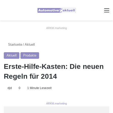
A
ARKM.marketing
Startseite
/
Aktuell
Aktuell
Produkte
Erste-Hilfe-Kasten: Die neuen
Regeln für 2014
djd
0
1 Minute Lesezeit
ARKM.marketing