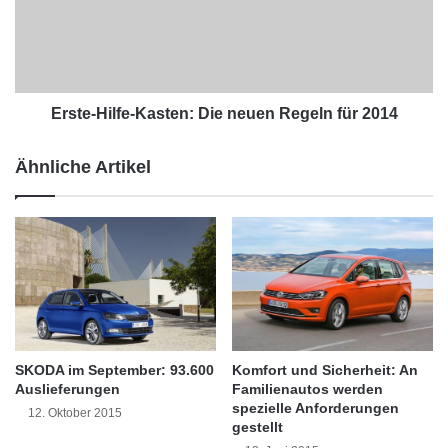
i
e
einem mehrstufigen Prozess aufgetragen.
t
-
t
H
Adressen und ein Video, das zeigt, wie es
:
i
geht, gibt es unter www.lackkonservierung.de
D
l
e
f
Erste-Hilfe-Kasten: Die neuen Regeln für 2014
im Internet.
n
e
A
-
Ähnliche Artikel
u
K
t
a
o
s
l
t
a
e
c
n
k
:
r
D
i
i
c
e
SKODA im September: 93.600
Komfort und Sicherheit: An
h
n
Auslieferungen
Familienautos werden
t
e
spezielle Anforderungen
12. Oktober 2015
gestellt
i
u
g