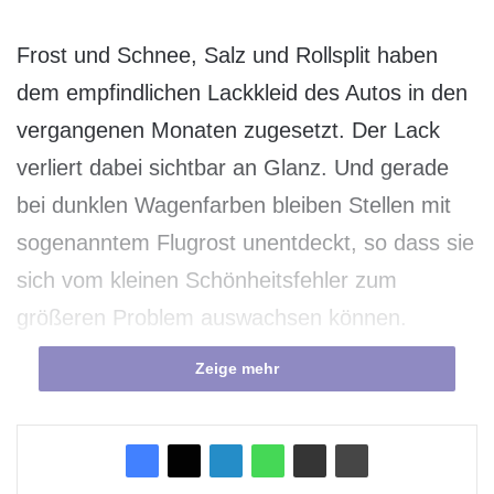
Frost und Schnee, Salz und Rollsplit haben
dem empfindlichen Lackkleid des Autos in den
vergangenen Monaten zugesetzt. Der Lack
verliert dabei sichtbar an Glanz. Und gerade
bei dunklen Wagenfarben bleiben Stellen mit
sogenanntem Flugrost unentdeckt, so dass sie
sich vom kleinen Schönheitsfehler zum
größeren Problem auswachsen können.
Zeige mehr
Schönheitskur für ein gepflegtes Auto
Neben dem Umstieg auf Sommerreifen und
dem obligatorischen Frühjahrs-Check für die
Fahrzeugtechnik ist jetzt auch die richtige Zeit,