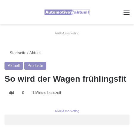
A
ARKM.marketing
Startseite
/
Aktuell
Aktuell
Produkte
So wird der Wagen frühlingsfit
djd
0
1 Minute Lesezeit
ARKM.marketing