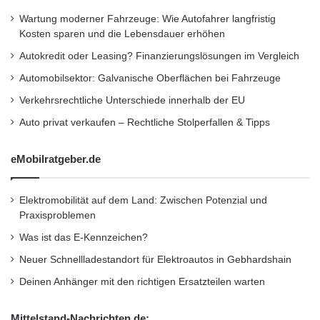
letzten Arbeitsgang erfolgt als Abschluss der
Wartung moderner Fahrzeuge: Wie Autofahrer langfristig
Kosten sparen und die Lebensdauer erhöhen
Auftrag einer haltbaren, sogenannten Topcoat-
Autokredit oder Leasing? Finanzierungslösungen im Vergleich
Beschichtung. Porenfüller und Beschichtung
Automobilsektor: Galvanische Oberflächen bei Fahrzeuge
verbinden sich zu einer dem Lack ähnlichen
Verkehrsrechtliche Unterschiede innerhalb der EU
Kunststoffschicht. Diese Kunststoffschicht
Auto privat verkaufen – Rechtliche Stolperfallen & Tipps
fängt schädliche Umwelteinflüsse auf. So sind
eMobilratgeber.de
zum Beispiel feine Kratzer von Büschen
zunächst in der Schutzschicht und nicht im
Elektromobilität auf dem Land: Zwischen Potenzial und
Lack.
Praxisproblemen
Was ist das E-Kennzeichen?
Neuer Schnellladestandort für Elektroautos in Gebhardshain
Flugrost
Frühjahrs-Check
Deinen Anhänger mit den richtigen Ersatzteilen warten
Lackkonservierung
Lackpolitur
Mittelstand-Nachrichten.de: