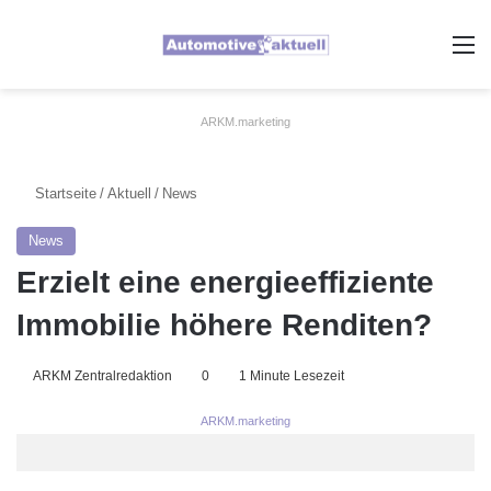
A
ARKM.marketing
Startseite
/
Aktuell
/
News
News
Erzielt eine energieeffiziente
Immobilie höhere Renditen?
ARKM Zentralredaktion
0
1 Minute Lesezeit
ARKM.marketing