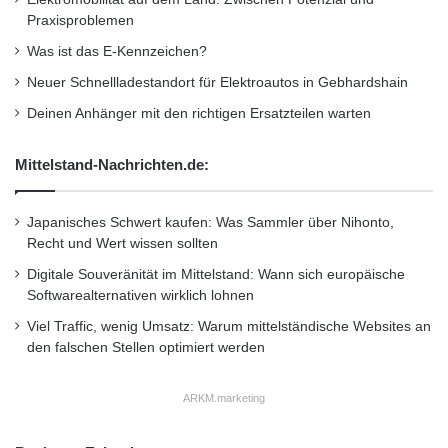
Deutschland
•
Entscheider
•
Praxisproblemen
Familienunternehmer
•
Finanzen
•
GmbH
•
IHK
Was ist das E-Kennzeichen?
•
Lifestyle
•
Messe
•
Mittelstand
•
Recht
•
Neuer Schnellladestandort für Elektroautos in Gebhardshain
Restaurant
•
Seminar
•
Steuern
•
Strategie
•
Deinen Anhänger mit den richtigen Ersatzteilen warten
Unternehmen
•
Unternehmer
•
Wirtschaft
•
Mittelstand-Nachrichten.de:
Wirtschaftsnachrichten
Japanisches Schwert kaufen: Was Sammler über Nihonto,
Kurzverweis
Recht und Wert wissen sollten
Digitale Souveränität im Mittelstand: Wann sich europäische
Softwarealternativen wirklich lohnen
Firmenkommunikation
PR
Viel Traffic, wenig Umsatz: Warum mittelständische Websites an
den falschen Stellen optimiert werden
Unternehmensmeldungen
Wirtschaftsnachrichten
ARKM.marketing