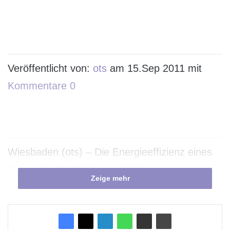
Veröffentlicht von:
ots
am 15.Sep 2011 mit
Kommentare 0
Wiesbaden (ots) – Die Energieeffizienz eines
Gebäudes hat Einfluss auf die
Zeige mehr
Immobilienperformance. Allerdings bestehen
zwischen den einzelnen Nutzungsklassen
Wohnen, Büro und Handel noch deutliche