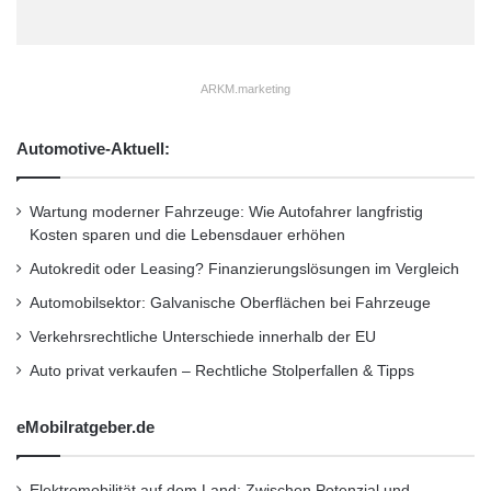
werden offiziell am 06.10.2011 um 10.30 Uhr
am IPD Stand B2.511 auf der EXPO REAL in
München vorgestellt und kann danach bei der
ARKM.marketing
IPD bestellt werden.
Automotive-Aktuell:
Orginal-Meldung:
Wartung moderner Fahrzeuge: Wie Autofahrer langfristig
http://www.presseportal.de/pm/70821/2112728
Kosten sparen und die Lebensdauer erhöhen
/ipd-studie-erzielt-eine-energieeffiziente-
Autokredit oder Leasing? Finanzierungslösungen im Vergleich
immobilie-hoehere-renditen/api
Automobilsektor: Galvanische Oberflächen bei Fahrzeuge
Verkehrsrechtliche Unterschiede innerhalb der EU
Dieser Artikel wurde einsortiert unter:
:
Auto privat verkaufen – Rechtliche Stolperfallen & Tipps
Highlights
eMobilratgeber.de
Schlagwörter:
:
2011
•
B2B
•
Bank
•
Elektromobilität auf dem Land: Zwischen Potenzial und