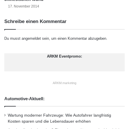
-
der Website der BKS unter
www.bks-ev.de
17. November 2014
L
abrufbar.
ö
s
Schreibe einen Kommentar
u
Orginal-Meldung:
n
g
http://www.presseportal.de/pm/69705/2144533
Du musst
angemeldet
sein, um einen Kommentar abzugeben.
A
/bundesvereinigung-kreditankauf-und-
B
A
ARKM Eventpromo:
servicing-e-v-bks-eugh-urteil-sorgt-fuer-
C
U
rechtssicherheit-und/api
S
/
ARKM.marketing
Dieser Artikel wurde einsortiert unter:
:
S
o
Highlights
l
Automotive-Aktuell:
v
e
Schlagwörter:
:
2011
•
B2B
•
Bank
•
Wartung moderner Fahrzeuge: Wie Autofahrer langfristig
n
Deutschland
•
Entscheider
•
Kosten sparen und die Lebensdauer erhöhen
c
y