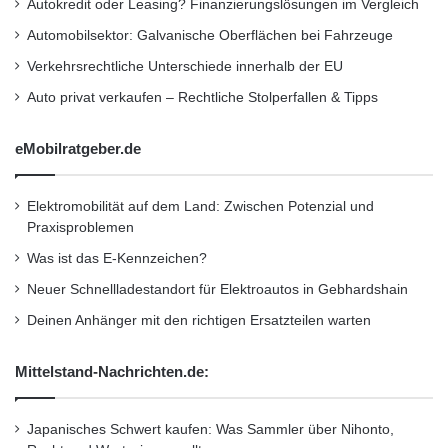
Autokredit oder Leasing? Finanzierungslösungen im Vergleich
Familienunternehmer
•
Finanzen
•
GmbH
•
IHK
I
Automobilsektor: Galvanische Oberflächen bei Fahrzeuge
I
•
Lifestyle
•
Messe
•
Mittelstand
•
Recht
•
e
Verkehrsrechtliche Unterschiede innerhalb der EU
Restaurant
•
Seminar
•
Steuern
•
Strategie
•
i
Auto privat verkaufen – Rechtliche Stolperfallen & Tipps
n
Unternehmen
•
Unternehmer
•
Wirtschaft
•
Wirtschaftsnachrichten
eMobilratgeber.de
Kurzverweis
Elektromobilität auf dem Land: Zwischen Potenzial und
Praxisproblemen
Was ist das E-Kennzeichen?
Firmenkommunikation
PR
Neuer Schnellladestandort für Elektroautos in Gebhardshain
Unternehmensmeldungen
Deinen Anhänger mit den richtigen Ersatzteilen warten
Wirtschaftsnachrichten
Mittelstand-Nachrichten.de:
Japanisches Schwert kaufen: Was Sammler über Nihonto,