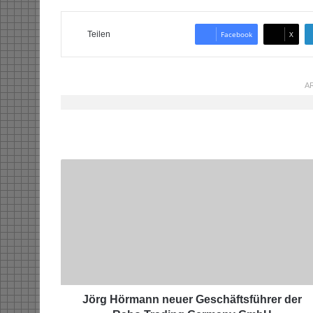
Teilen
Facebook
X
AR
J
ö
r
g
H
ö
r
m
a
n
Jörg Hörmann neuer Geschäftsführer der