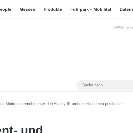
eople
Messen
Produkte
Fuhrpark – Mobilität
Daten
ARKM.market
RSS
Facebook
YouTube
Mastodon
nd Markenunternehmen wird in Avidity IP umfirmiert und neu positioniert
nt- und