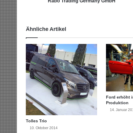
n
Rabo Trading Germany GmbH
n
e
u
e
Ähnliche Artikel
r
G
e
s
c
h
ä
f
t
s
f
Ford erhöht i
ü
Produktion
h
14. Januar 20
r
e
Tolles Trio
r
10. Oktober 2014
d