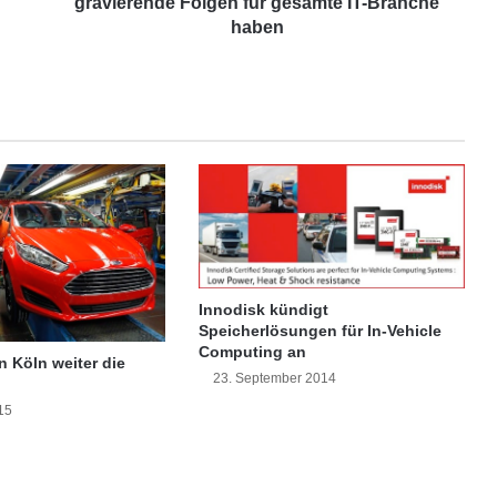
F
gravierende Folgen für gesamte IT-Branche
e
haben
s
t
p
l
a
t
t
e
n
-
P
r
Innodisk kündigt
o
Speicherlösungen für In-Vehicle
d
Computing an
n Köln weiter die
u
23. September 2014
k
15
t
i
o
n