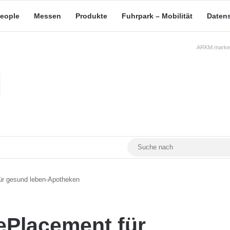
eople
Messen
Produkte
Fuhrpark – Mobilität
Daten
ARKM.market
RSS
Facebook
YouTube
Mastodon
ür gesund leben-Apotheken
ePlacement für