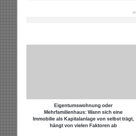
AR
E
i
g
e
n
t
u
m
s
w
Eigentumswohnung oder
o
Mehrfamilienhaus: Wann sich eine
h
Immobilie als Kapitalanlage von selbst trägt,
n
hängt von vielen Faktoren ab
u