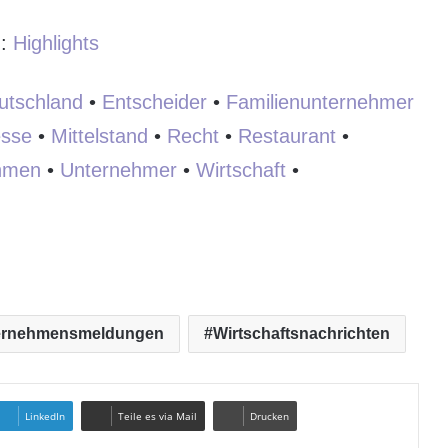
:
:
Highlights
utschland
•
Entscheider
•
Familienunternehmer
sse
•
Mittelstand
•
Recht
•
Restaurant
•
hmen
•
Unternehmer
•
Wirtschaft
•
ernehmensmeldungen
Wirtschaftsnachrichten
LinkedIn
Teile es via Mail
Drucken