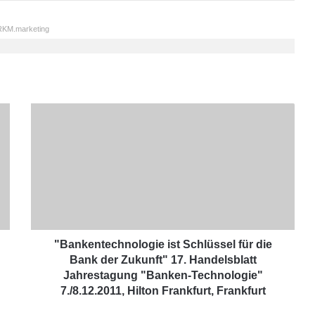
KM.marketing
"
B
a
n
k
e
n
t
e
c
"Bankentechnologie ist Schlüssel für die
h
Bank der Zukunft" 17. Handelsblatt
n
Jahrestagung "Banken-Technologie"
o
7./8.12.2011, Hilton Frankfurt, Frankfurt
l