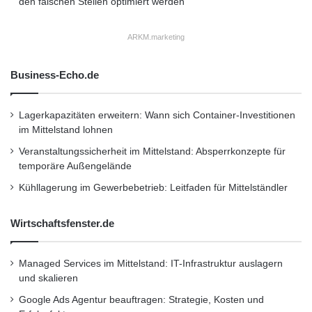
deutschen Digitalkonferenzen unter dem Dach
den falschen Stellen optimiert werden
der Berlin Web Week ist ein wichtiger Schritt
ARKM.marketing
auf diesem Weg”, erläutert Medienboard-
Geschäftsführer Elmar Giglinger die Initiative
Business-Echo.de
des Medienboard.
Lagerkapazitäten erweitern: Wann sich Container-Investitionen
im Mittelstand lohnen
“Mit der neuen Berlin Web Week haben wir ein
Veranstaltungssicherheit im Mittelstand: Absperrkonzepte für
starkes Paket für die digitale Wirtschaft in
temporäre Außengelände
Europa”, freut sich Matthias Schrader, CEO
Kühllagerung im Gewerbebetrieb: Leitfaden für Mittelständler
von SinnerSchrader und Chairman der NEXT.
Wirtschaftsfenster.de
“Diese acht Tage werden der digitalen
Revolution einen starken
Managed Services im Mittelstand: IT-Infrastruktur auslagern
Aufmerksamkeitsschub verschaffen und die
und skalieren
Google Ads Agentur beauftragen: Strategie, Kosten und
Branche voranbringen.” Norbert Tillmann,