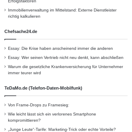
Erfolgsfaktoren
Geschäftsführer STATION-Berlin und
Immobilienverwaltung im Mittelstand: Externe Dienstleister
PREMIUM Exhibitions: “Ich finde es großartig,
richtig kalkulieren
im kommenden Jahr beide
Chefsache24.de
Hauptveranstaltungen der Berlin Web Week
auf unserem Gelände zu Gast zu haben. Für
Essay: Die Krise haben anscheinend immer die anderen
uns ist das eine Bestätigung unseres
Essay: Wer seinen Vertrieb nicht neu denkt, kann abschließen
langjährigen Engagements für Berlin als
Warum die gesetzliche Krankenversicherung für Unternehmer
immer teurer wird
Standort innovativer Messe- und Kongress-
Veranstaltungen. Ich wünsche allen Beteiligten
TeDaMo.de (Telefon-Daten-Mobilfunk)
viel Erfolg und freue mich auf die weitere
Von Frame-Drops zu Framesieg:
Zusammenarbeit.”
Wie leicht lässt sich ein verlorenes Smartphone
kompromittieren?
re:publica-Gründungsmitglied Johnny Haeusler
„Junge Leute“-Tarife: Marketing-Trick oder echte Vorteile?