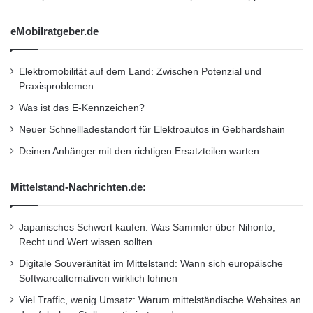
Bestätigung und Ermutigung. Gemeinsam
g
l
können wir unser Ziel noch besser verfolgen.
eMobilratgeber.de
i
Unser Baby wächst und gedeiht. Berlin gilt
c
h
Elektromobilität auf dem Land: Zwischen Potenzial und
mittlerweile als einer der globalen hot spots der
e
Praxisproblemen
n
Internetwirtschaft.” “Die Hauptstadtregion
Was ist das E-Kennzeichen?
bietet ideale Voraussetzungen, gerade für die
Neuer Schnellladestandort für Elektroautos in Gebhardshain
digitale Szene, wie die im Bundesgebiet
Deinen Anhänger mit den richtigen Ersatzteilen warten
einmalige Gründungsdynamik beweist. Berlin
Mittelstand-Nachrichten.de:
gilt bei vielen bereits als europäisches Silicon
Valley. Zu den übergeordneten Zielen der
Japanisches Schwert kaufen: Was Sammler über Nihonto,
Medienboard-Standortarbeit gehört es, diesen
Recht und Wert wissen sollten
Digitale Souveränität im Mittelstand: Wann sich europäische
Status weiter auszubauen und zu festigen. Die
Softwarealternativen wirklich lohnen
Zusammenfassung der zwei wichtigsten
Viel Traffic, wenig Umsatz: Warum mittelständische Websites an