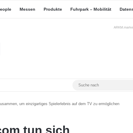
eople
Messen
Produkte
Fuhrpark – Mobilität
Daten
ARKM.market
RSS
Facebook
YouTube
Mastodon
usammen, um einzigartiges Spielerlebnis auf dem TV zu ermöglichen
com tun sich