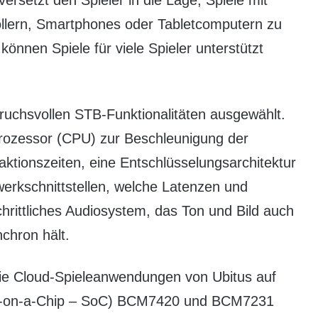
versetzt den Spieler in die Lage, Spiele mit
ollern, Smartphones oder Tabletcomputern zu
 können Spiele für viele Spieler unterstützt
uchsvollen STB-Funktionalitäten ausgewählt.
rozessor (CPU) zur Beschleunigung der
aktionszeiten, eine Entschlüsselungsarchitektur
werkschnittstellen, welche Latenzen und
hrittliches Audiosystem, das Ton und Bild auch
chron hält.
ie Cloud-Spieleanwendungen von Ubitus auf
-on-a-Chip – SoC) BCM7420 und BCM7231