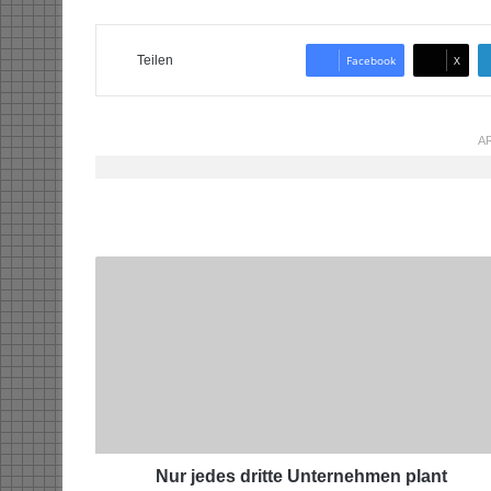
Teilen
Facebook
X
AR
N
u
r
j
e
d
e
s
d
r
Nur jedes dritte Unternehmen plant