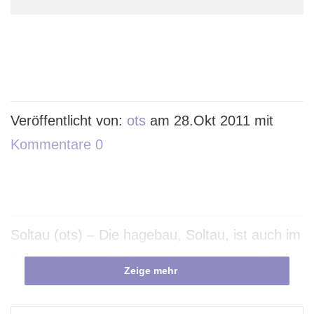
Veröffentlicht von:
ots
am 28.Okt 2011 mit
Kommentare 0
Soltau (ots) – Die hagebau, Soltau, ist auch im
dritten Quartal 2011 kräftig gewachsen. Die
Zeige mehr
Kooperation aus europäischen Baustoff-, Holz-
und Fliesenfachhändlern sowie