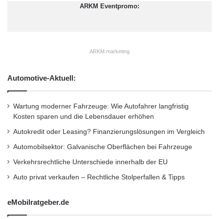
C
ARKM Eventpromo:
Restaurant
•
Seminar
•
Steuern
•
Strategie
•
Unternehmen
•
Unternehmer
•
Wirtschaft
•
Wirtschaftsnachrichten
ARKM.marketing
Kurzverweis
Automotive-Aktuell:
Wartung moderner Fahrzeuge: Wie Autofahrer langfristig
Firmenkommunikation
PR
Kosten sparen und die Lebensdauer erhöhen
Unternehmensmeldungen
Autokredit oder Leasing? Finanzierungslösungen im Vergleich
Automobilsektor: Galvanische Oberflächen bei Fahrzeuge
Wirtschaftsnachrichten
Verkehrsrechtliche Unterschiede innerhalb der EU
Auto privat verkaufen – Rechtliche Stolperfallen & Tipps
eMobilratgeber.de