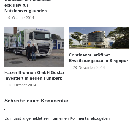
e
z
exklusiv für
i
i
Nutzfahrzeugkunden
Orginal-Meldung:
t
e
9. Oktober 2014
g
r
http://www.presseportal.de/pm/54544/2137631
e
u
b
/hagebau-gruppe-setzt-wachstum-fort-18-2-
n
e
g
prozent-umsatzplus-per-september-
r
s
w
r
fachhandel-legt-um-25-9/api
Continental eröffnet
e
u
Erweiterungsbau in Singapur
l
n
28. November 2014
t
d
Harzer Brunnen GmbH Goslar
Dieser Artikel wurde einsortiert unter:
:
w
investiert in neuen Fuhrpark
e
Highlights
e
d
13. Oktober 2014
i
e
t
r
Schlagwörter:
:
2011
•
B2B
•
Bank
•
Schreibe einen Kommentar
S
e
Deutschland
•
Entscheider
•
r
Du musst
angemeldet
sein, um einen Kommentar abzugeben.
Familienunternehmer
•
Finanzen
•
GmbH
•
IHK
i
e
•
Lifestyle
•
Messe
•
Mittelstand
•
Recht
•