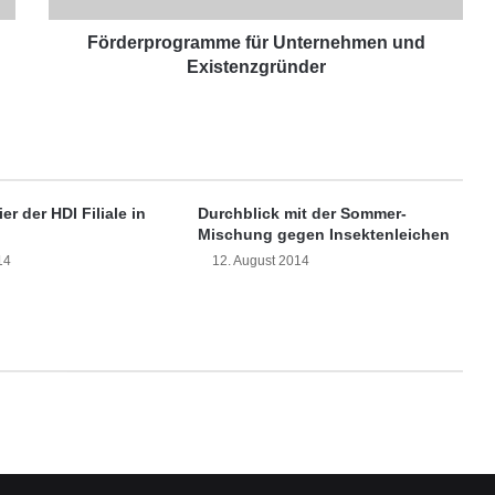
o
g
Förderprogramme für Unternehmen und
r
Existenzgründer
a
m
m
e
f
ü
er der HDI Filiale in
Durchblick mit der Sommer-
r
Mischung gegen Insektenleichen
U
14
12. August 2014
n
t
e
r
n
e
h
m
e
n