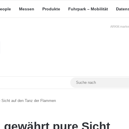
eople
Messen
Produkte
Fuhrpark – Mobilität
Daten
ARKM.market
RSS
Facebook
YouTube
Mastodon
e Sicht auf den Tanz der Flammen
 gewährt pure Sicht