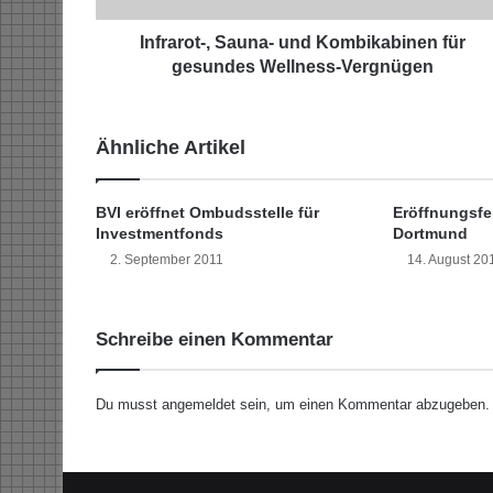
-
,
Infrarot-, Sauna- und Kombikabinen für
S
gesundes Wellness-Vergnügen
a
u
n
Ähnliche Artikel
a
-
u
BVI eröffnet Ombudsstelle für
Eröffnungsfei
n
Investmentfonds
Dortmund
d
2. September 2011
14. August 20
K
o
m
Schreibe einen Kommentar
b
i
k
Du musst
angemeldet
sein, um einen Kommentar abzugeben.
a
b
i
n