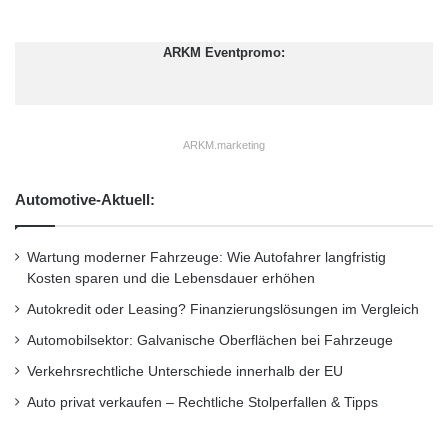
geniessen können. Ausserdem würde die
Umsetzung Betriebsprozesse optimieren und
ARKM Eventpromo:
einzigartigen Kundenservice bieten, während
äusserst verantwortliche Spielpraktiken in das
ARKM.marketing
gesamte System eingebunden werden.
Automotive-Aktuell:
“Technologie und unser Tagesgeschäft sind
untrennbar miteinander verbunden und
Wartung moderner Fahrzeuge: Wie Autofahrer langfristig
Kosten sparen und die Lebensdauer erhöhen
voneinander abhängig”, so Robin Middendorp,
Autokredit oder Leasing? Finanzierungslösungen im Vergleich
Vice President of Operations Support von
Automobilsektor: Galvanische Oberflächen bei Fahrzeuge
Holland Casino. “Es ist wichtig, ein effizientes
Verkehrsrechtliche Unterschiede innerhalb der EU
und solides System und einen verlässlichen
Auto privat verkaufen – Rechtliche Stolperfallen & Tipps
Partner als Unterstützung und für künftige