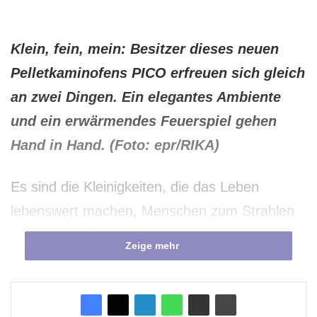
Klein, fein, mein: Besitzer dieses neuen
Pelletkaminofens PICO erfreuen sich gleich
an zwei Dingen. Ein elegantes Ambiente
und ein erwärmendes Feuerspiel gehen
Hand in Hand. (Foto: epr/RIKA)
Es sind die Kleinigkeiten, die das Leben
lebenswert machen, Menschen zum Strahlen
bringen und für beeindruckende Wirkung
Zeige mehr
sorgen. Dabei kommt es zum Beispiel nicht auf
die Größe eines Geschenks an, denn auch in
einem Umschlag oder einer kleinen Schachtel