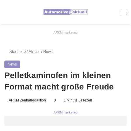
A
ARKM.marketing
Startseite
/
Aktuell
/
News
News
Pelletkaminofen im kleinen
Format macht große Freude
ARKM Zentralredaktion
0
1 Minute Lesezeit
ARKM.marketing