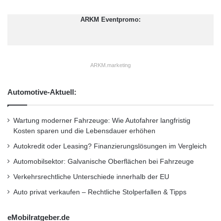
w
l
für das Wesentliche bietet. Auf diese Weise
i
ä
ARKM Eventpromo:
c
lässt sich die Einfachheit des Heizens
r
k
u
genießen. Alles zum kleinen, aber feinen Ofen
l
n
u
g
und weiteren Modellen, die Großes bewirken,
n
ARKM.marketing
f
erhalten Interessierte beim Hersteller unter
g
ü
u
r
www.rika.at.
Automotive-Aktuell:
n
M
d
O
P
S
Kurzverweis
Wartung moderner Fahrzeuge: Wie Autofahrer langfristig
a
A
Kosten sparen und die Lebensdauer erhöhen
t
I
Autokredit oder Leasing? Finanzierungslösungen im Vergleich
e
C
Firmenkommunikation
PR
n
P
Automobilsektor: Galvanische Oberflächen bei Fahrzeuge
t
r
Verkehrsrechtliche Unterschiede innerhalb der EU
Unternehmensmeldungen
l
o
i
j
Auto privat verkaufen – Rechtliche Stolperfallen & Tipps
Wirtschaftsnachrichten
z
e
e
k
eMobilratgeber.de
n