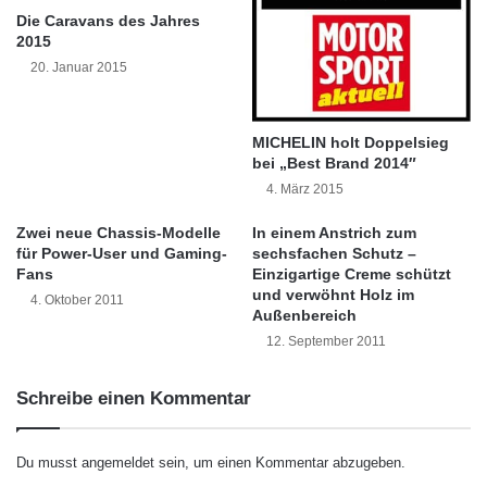
g
r
Die Caravans des Jahres
Gesamterscheinungsbild sorgt.
e
s
2015
n
c
20. Januar 2015
ü
h
Darüber hinaus ist der neue PICO mit der
b
r
e
e
besten Technik im Bereich Pelletkaminöfen
MICHELIN holt Doppelsieg
r
i
bei „Best Brand 2014″
ausgestattet. Ebenso wie bei den anderen
T
b
4. März 2015
e
e
Öfen aus dem RIKA-Sortiment sorgt auch hier
c
n
Zwei neue Chassis-Modelle
In einem Anstrich zum
h
ein kontinuierlich, nicht taktender
A
für Power-User und Gaming-
sechsfachen Schutz –
n
b
Fans
Einzigartige Creme schützt
Schneckenmotor für ein erheblich leiseres
o
s
und verwöhnt Holz im
4. Oktober 2011
l
i
Außenbereich
Betriebsgeräusch und ein noch behaglicheres
o
c
12. September 2011
Flammenbild. Zusätzlich verfügt PICO von
g
h
i
t
RIKA über eine entnehmbare Aschenlade, die
Schreibe einen Kommentar
e
s
e
e
dem Benutzer eine leichtere Reinigung des
n
r
Du musst
angemeldet
sein, um einen Kommentar abzugeben.
Brennraumes ermöglicht und somit mehr Zeit
t
k