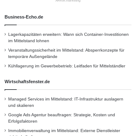
ARKM.marketing
r
C
Business-Echo.de
a
s
i
Lagerkapazitäten erweitern: Wann sich Container-Investitionen
n
im Mittelstand lohnen
o
M
Veranstaltungssicherheit im Mittelstand: Absperrkonzepte für
a
temporäre Außengelände
n
Kühllagerung im Gewerbebetrieb: Leitfaden für Mittelständler
a
g
e
Wirtschaftsfenster.de
m
e
Managed Services im Mittelstand: IT-Infrastruktur auslagern
n
und skalieren
t
S
Google Ads Agentur beauftragen: Strategie, Kosten und
o
Erfolgsfaktoren
l
Immobilienverwaltung im Mittelstand: Externe Dienstleister
u