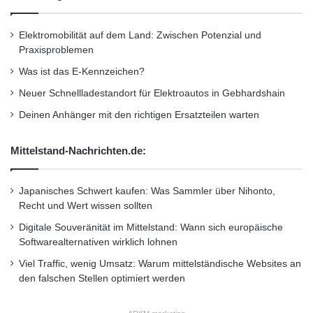
t
z
z
i
u
Elektromobilität auf dem Land: Zwischen Potenzial und
e
r
Praxisproblemen
r
B
Was ist das E-Kennzeichen?
u
i
n
l
Neuer Schnellladestandort für Elektroautos in Gebhardshain
g
d
Deinen Anhänger mit den richtigen Ersatzteilen warten
u
n
g
Mittelstand-Nachrichten.de:
i
n
Japanisches Schwert kaufen: Was Sammler über Nihonto,
t
Recht und Wert wissen sollten
e
g
Digitale Souveränität im Mittelstand: Wann sich europäische
r
Softwarealternativen wirklich lohnen
i
Viel Traffic, wenig Umsatz: Warum mittelständische Websites an
e
den falschen Stellen optimiert werden
r
t
e