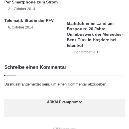
i
Per Smartphone zum Strom
n
h
21. Oktober 2014
e
t
r
B
Telematik-Studie der R+V
Marktführer im Land am
K
o
6. Oktober 2014
Bosporus: 20 Jahre
o
n
Omnibuswerk der Mercedes-
m
i
Benz Türk in Hoşdere bei
p
t
Istanbul
r
ä
3. September 2015
e
t
s
s
s
Schreibe einen Kommentar
z
o
e
r
r
s
Du musst
angemeldet
sein, um einen Kommentar abzugeben.
t
c
i
h
f
ARKM Eventpromo:
a
i
u
k
f
a
e
t
l
a
ARKM.marketing