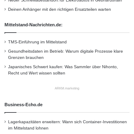
Neuer Schnellladestandort für Elektroautos in Gebhardshain
n
i
Deinen Anhänger mit den richtigen Ersatzteilen warten
c
W
Mittelstand-Nachrichten.de:
i
n
d
TMS-Einführung im Mittelstand
t
Gesundheitsdaten im Betrieb: Warum digitale Prozesse klare
u
Grenzen brauchen
n
n
Japanisches Schwert kaufen: Was Sammler über Nihonto,
e
Recht und Wert wissen sollten
l
ARKM.marketing
Business-Echo.de
Lagerkapazitäten erweitern: Wann sich Container-Investitionen
im Mittelstand lohnen