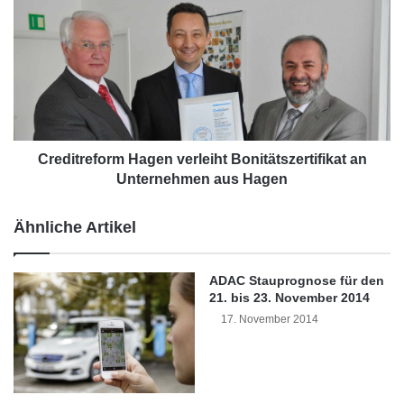
f
r
l
e
a
d
b
i
o
t
r
r
t
e
e
f
s
o
Creditreform Hagen verleiht Bonitätszertifikat an
t
r
Unternehmen aus Hagen
e
m
t
H
Ähnliche Artikel
P
a
r
g
o
e
ADAC Stauprognose für den
t
n
21. bis 23. November 2014
o
v
17. November 2014
t
e
y
r
p
l
e
e
i