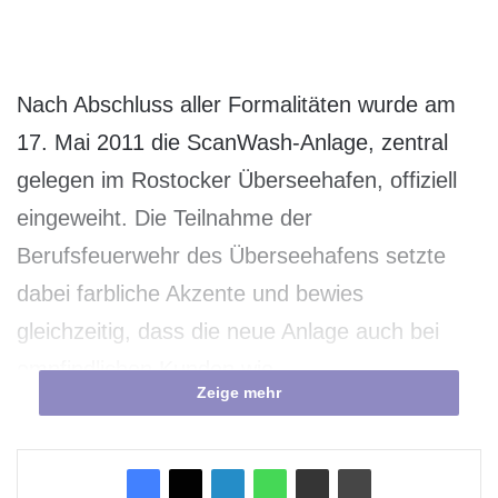
Nach Abschluss aller Formalitäten wurde am
17. Mai 2011 die ScanWash-Anlage, zentral
gelegen im Rostocker Überseehafen, offiziell
eingeweiht. Die Teilnahme der
Berufsfeuerwehr des Überseehafens setzte
dabei farbliche Akzente und bewies
gleichzeitig, dass die neue Anlage auch bei
empfindlichen Kunden wie
Zeige mehr
Großtanklöschfahrzeugen effektive
Waschleistung erbringt. ScanWash, ein
Tochterunternehmen der auf Trailer und