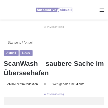
A
ARKM.marketing
Startseite
/
Aktuell
Aktuell
News
ScanWash – saubere Sache im
Überseehafen
ARKM Zentralredaktion
0
Weniger als eine Minute
ARKM.marketing