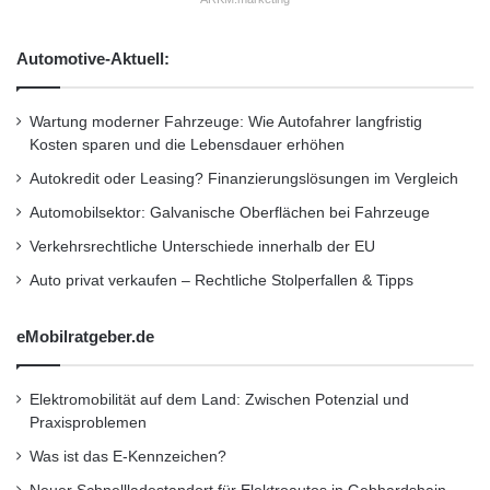
f
n
ü
U
Automotive-Aktuell:
r
n
d
t
e
e
Wartung moderner Fahrzeuge: Wie Autofahrer langfristig
n
r
Kosten sparen und die Lebensdauer erhöhen
E
n
u
e
Autokredit oder Leasing? Finanzierungslösungen im Vergleich
r
h
Automobilsektor: Galvanische Oberflächen bei Fahrzeuge
o
m
p
e
Verkehrsrechtliche Unterschiede innerhalb der EU
e
n
Auto privat verkaufen – Rechtliche Stolperfallen & Tipps
a
a
n
u
T
eMobilratgeber.de
s
r
H
a
a
Elektromobilität auf dem Land: Zwischen Potenzial und
n
g
Praxisproblemen
s
e
s
n
Was ist das E-Kennzeichen?
o