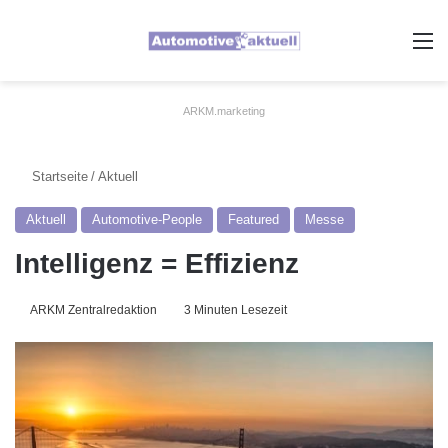
A
ARKM.marketing
Startseite
/
Aktuell
Aktuell
Automotive-People
Featured
Messe
Intelligenz = Effizienz
ARKM Zentralredaktion
3 Minuten Lesezeit