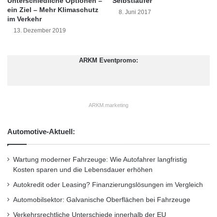
Unterschiedliche Optionen –
Selbstläufer
n
ein Ziel – Mehr Klimaschutz
Bild: Mercedes-Benz F 015 Luxury in Motion in San Francisco. Quelle:
8. Juni 2017
im Verkehr
e
Daimler Communications.
R
13. Dezember 2019
o
„Es steckt bereits heute sehr viel Intelligenz in
l
jedem Mercedes-Benz. Das macht unsere
l
ARKM Eventpromo:
e
Autos zu den sichersten der Welt. Aber auch
s
der Antrieb profitiert von der intelligenten
p
i
ARKM.marketing
Sensorik an Bord. So lässt sich etwa Dank
e
l
vorausschauender Betriebsstrategie die
Automotive-Aktuell:
e
Effizienz von Plug-In Hybriden spürbar
n
steigern“, so Prof. Dr. Herbert Kohler, Leiter
Wartung moderner Fahrzeuge: Wie Autofahrer langfristig
Kosten sparen und die Lebensdauer erhöhen
Konzernforschung & Nachhaltigkeit bei der
Autokredit oder Leasing? Finanzierungslösungen im Vergleich
Daimler AG.
Automobilsektor: Galvanische Oberflächen bei Fahrzeuge
Verkehrsrechtliche Unterschiede innerhalb der EU