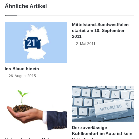
s
r
Ähnliche Artikel
Kameras. Intelligente Innovationen wie das so
t
i
u
t
genannte haptische Fahrpedal unterstützen
n
t
Mittelstand-Suedwestfalen
g
v
den Fahrer darüber hinaus in bestimmten
startet am 10. September
a
o
2011
Fahrsituationen beim Kraftstoffsparen.
u
n
2. Mai 2011
f
S
S
e
o
e
m
w
Ins Blaue hinein
m
e
26. August 2015
e
r
r
r
e
i
f
e
n
Der zuverlässige
e
Kühlkomfort im Auto ist kein
i