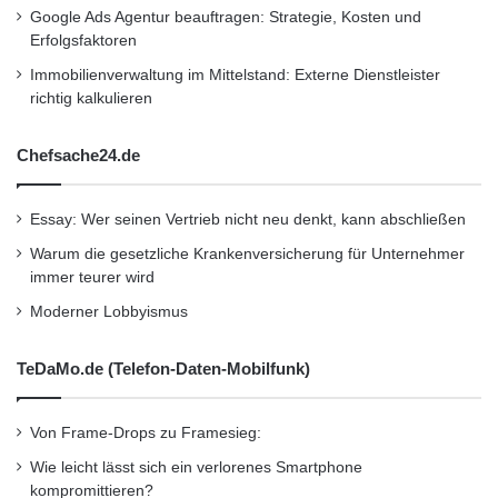
Schon heute können die Fahrzeuge von
Google Ads Agentur beauftragen: Strategie, Kosten und
Mercedes-Benz dank „Intelligent Drive“ viele
Erfolgsfaktoren
gefährliche Situationen im Straßenverkehr
Immobilienverwaltung im Mittelstand: Externe Dienstleister
richtig kalkulieren
erkennen und situationsgerecht darauf
reagieren. So ist beispielsweise der
Chefsache24.de
COLLISION PREVENTION ASSIST von der A-
Essay: Wer seinen Vertrieb nicht neu denkt, kann abschließen
bis zur S-Klasse serienmäßig an Bord. Dieses
Warum die gesetzliche Krankenversicherung für Unternehmer
radargestützte Assistenzsystem warnt den
immer teurer wird
Fahrer bei Kollisionsgefahr. Und der
Moderner Lobbyismus
weiterentwickelte COLLISION PREVENTION
TeDaMo.de (Telefon-Daten-Mobilfunk)
ASSIST PLUS, der über alle Baureihen hinweg
in den Markt eingeführt wird, kann sogar
Von Frame-Drops zu Framesieg:
autonom bremsen: Wird der Fahrer bei
Wie leicht lässt sich ein verlorenes Smartphone
erkannter Kollisionsgefahr trotz Warnleuchte
kompromittieren?