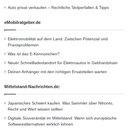
Bis 2017 bringt Mercedes-Benz zehn neue
Auto privat verkaufen – Rechtliche Stolperfallen & Tipps
Plug-In Hybrid Modelle auf den Markt – im
Schnitt ist das alle vier Monate eine Neuheit
eMobilratgeber.de
mit diesem Hightech-Hybridantrieb. Nach dem
Elektromobilität auf dem Land: Zwischen Potenzial und
erfolgreich gestarteten S 500 PLUG-IN
Praxisproblemen
HYBRID rollt in diesem Monat mit dem C 350
Was ist das E-Kennzeichen?
e bereits das zweite Modell mit dem
Neuer Schnellladestandort für Elektroautos in Gebhardshain
fortschrittlichen Antriebskonzept zu den
Deinen Anhänger mit den richtigen Ersatzteilen warten
Händlern. Und wie es mit der Hybridoffensive
Mittelstand-Nachrichten.de:
weitergehen könnte, hat gerade die Studie
Concept V-ision e auf dem Genfer
Japanisches Schwert kaufen: Was Sammler über Nihonto,
Automobilsalon gezeigt.
Recht und Wert wissen sollten
Digitale Souveränität im Mittelstand: Wann sich europäische
Softwarealternativen wirklich lohnen
Das Plug-In Hybride System baut dabei auf