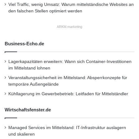
Viel Traffic, wenig Umsatz: Warum mittelständische Websites an
dem Parallelhybrid-Modulbaukasten des
den falschen Stellen optimiert werden
Unternehmens auf. Das gemeinsame
ARKM.marketing
systemspezifische Merkmal ist die zusätzliche
Kupplung, die zwischen Verbrennungs- und
Business-Echo.de
Elektromotor integriert ist. Sie entkoppelt
einerseits den Verbrennungsmotor bei rein
Lagerkapazitäten erweitern: Wann sich Container-Investitionen
im Mittelstand lohnen
elektrischer Fahrt und bietet andererseits die
Veranstaltungssicherheit im Mittelstand: Absperrkonzepte für
Möglichkeit, über den Verbrennungsmotor mit
temporäre Außengelände
der Performance einer nassen Anfahrkupplung
Kühllagerung im Gewerbebetrieb: Leitfaden für Mittelständler
anzufahren.
Wirtschaftsfenster.de
„Intelligent Drive“ heute und morgen
Managed Services im Mittelstand: IT-Infrastruktur auslagern
und skalieren