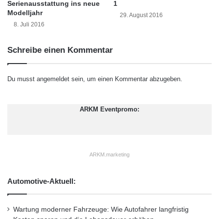
Serienausstattung ins neue
1
g
n
Modelljahr
29. August 2016
m
8. Juli 2016
i
t
Schreibe einen Kommentar
3
S
G
Du musst
angemeldet
sein, um einen Kommentar abzugeben.
m
b
H
ARKM Eventpromo:
i
n
A
t
t
ARKM.marketing
e
n
Automotive-Aktuell:
d
o
r
Wartung moderner Fahrzeuge: Wie Autofahrer langfristig
n