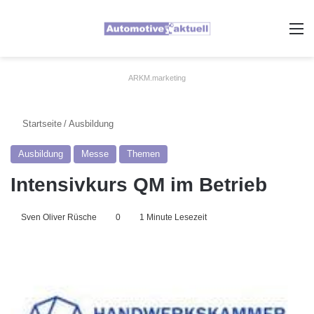
A
ARKM.marketing
Startseite
/
Ausbildung
Ausbildung
Messe
Themen
Intensivkurs QM im Betrieb
Sven Oliver Rüsche
0
1 Minute Lesezeit