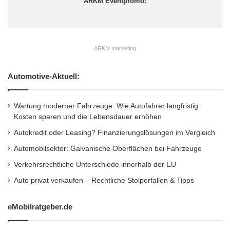
ARKM Eventpromo:
Internet unterwegs. In der Schweiz verzichtet
e
D
sogar jeder zehnte auf den Einsatz einer
e
s
leistungsfähigen Sicherheitslösung. Zu dieser
k
ARKM.marketing
Gruppe gehören auch Umfrageteilnehmer, die
t
o
keinerlei Angaben zum eingesetzten
Automotive-Aktuell:
p
Programm machen konnten oder eine
s
a
Wartung moderner Fahrzeuge: Wie Autofahrer langfristig
Raubkopie nutzen. Der Einsatz von
n
Kosten sparen und die Lebensdauer erhöhen
Raubkopien ist für Anwender aber nicht nur
Autokredit oder Leasing? Finanzierungslösungen im Vergleich
rechtlich ein Problem, denn diese bieten
Automobilsektor: Galvanische Oberflächen bei Fahrzeuge
aufgrund fehlender Virensignatur-Updates
Verkehrsrechtliche Unterschiede innerhalb der EU
keinen Schutz.
Auto privat verkaufen – Rechtliche Stolperfallen & Tipps
eMobilratgeber.de
Weitere Informationen zur Meldung, Grafiken
und die G Data Security Studie 2011 finden Sie