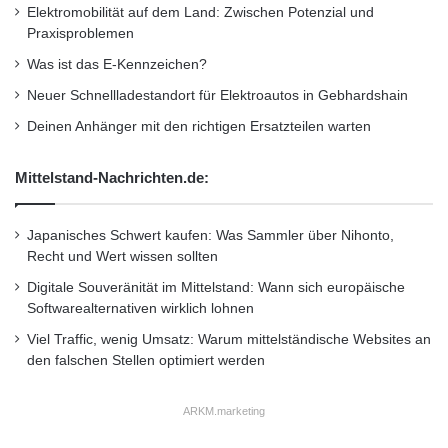
Elektromobilität auf dem Land: Zwischen Potenzial und
im Pressebereich der G Data Webseite:
Praxisproblemen
www.gdata.de
Was ist das E-Kennzeichen?
Neuer Schnellladestandort für Elektroautos in Gebhardshain
Orginal-Meldung:
Deinen Anhänger mit den richtigen Ersatzteilen warten
http://www.presseportal.de/pm/65324/2136384
Mittelstand-Nachrichten.de:
/jeder-neunte-internetnutzer-surft-
ungeschuetzt/api
Japanisches Schwert kaufen: Was Sammler über Nihonto,
Recht und Wert wissen sollten
Dieser Artikel wurde einsortiert unter:
:
Digitale Souveränität im Mittelstand: Wann sich europäische
Softwarealternativen wirklich lohnen
Highlights
Viel Traffic, wenig Umsatz: Warum mittelständische Websites an
den falschen Stellen optimiert werden
Schlagwörter:
:
2011
•
B2B
•
Bank
•
Deutschland
•
Entscheider
•
ARKM.marketing
Familienunternehmer
•
Finanzen
•
GmbH
•
IHK