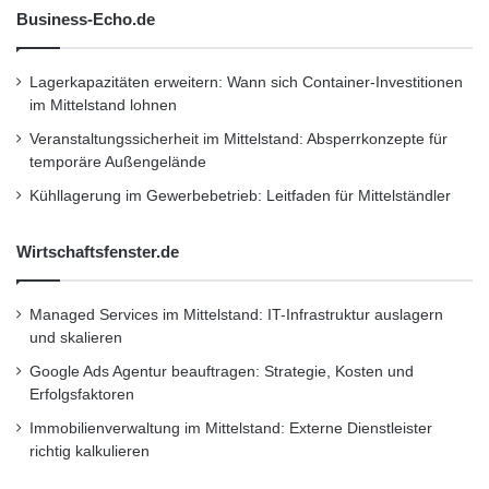
Business-Echo.de
•
Lifestyle
•
Messe
•
Mittelstand
•
Recht
•
Restaurant
•
Seminar
•
Steuern
•
Strategie
•
Lagerkapazitäten erweitern: Wann sich Container-Investitionen
Unternehmen
•
Unternehmer
•
Wirtschaft
•
im Mittelstand lohnen
Wirtschaftsnachrichten
Veranstaltungssicherheit im Mittelstand: Absperrkonzepte für
temporäre Außengelände
Kühllagerung im Gewerbebetrieb: Leitfaden für Mittelständler
Kurzverweis
Wirtschaftsfenster.de
Firmenkommunikation
PR
Managed Services im Mittelstand: IT-Infrastruktur auslagern
Unternehmensmeldungen
und skalieren
Google Ads Agentur beauftragen: Strategie, Kosten und
Wirtschaftsnachrichten
Erfolgsfaktoren
Immobilienverwaltung im Mittelstand: Externe Dienstleister
richtig kalkulieren