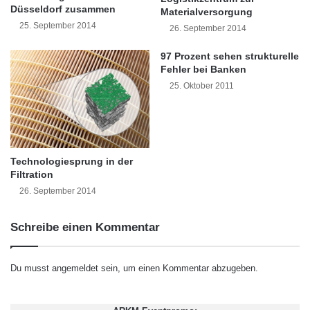
Düsseldorf zusammen
l
g
Materialversorgung
Sicherheitskomponenten aufeinander
k
e
25. September 2014
26. September 2014
u
n
abgestimmt, eng miteinander verzahnt und
n
n
97 Prozent sehen strukturelle
bieten so den bestmöglichen Schutz vor
d
e
Fehler bei Banken
f
u
25. Oktober 2011
jeglichen Angriffsszenarien.”
r
e
i
Ä
e
r
Wie schützen sich Anwender vor Online-
n
a
Bedrohungen?
d
f
Technologiesprung in der
s
ü
Filtration
r
26. September 2014
Weltweit setzen neun von zehn Internetnutzer
V
i
eine Security-Lösung ein, um sich gegen
Schreibe einen Kommentar
r
Bedrohungen aus dem Internet zu schützen –
t
u
soweit das positive Ergebnis. Nahezu elf
Du musst
angemeldet
sein, um einen Kommentar abzugeben.
e
l
Prozent der Anwender sind ungeschützt im
l