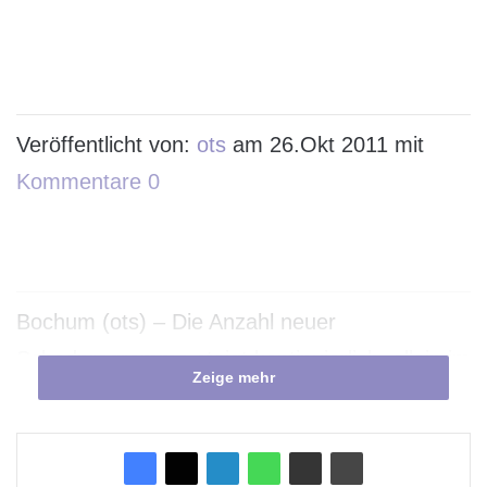
Veröffentlicht von:
ots
am 26.Okt 2011 mit
Kommentare 0
Bochum (ots) – Die Anzahl neuer
Schadprogramme steigt kontinuierlich, allein im
Zeige mehr
ersten Halbjahr 2011 zählte G Data mehr als
1,2 Mio. neue Computerschädlinge. Trotzdem
verzichtet jeder neunte Internetnutzer auf den