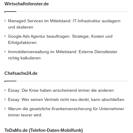
Wirtschaftsfenster.de
Sanktionslisten.” Über NIELSEN+PARTNER
Die NIELSEN+PARTNER
Managed Services im Mittelstand: IT-Infrastruktur auslagern
Unternehmensberater GmbH ist eines der
und skalieren
Google Ads Agentur beauftragen: Strategie, Kosten und
führenden IT-Consultingunternehmen für das
Erfolgsfaktoren
Transport- und Logistikmanagement. Die
Immobilienverwaltung im Mittelstand: Externe Dienstleister
Firma berät seit mehr als fünfzehn Jahren
richtig kalkulieren
internationale Kunden bei der Entwicklung,
Chefsache24.de
Implementierung und Optimierung von IT-
Lösungen im Zoll- und Abgabenumfeld.
Essay: Die Krise haben anscheinend immer die anderen
Beratungsschwerpunkt ist die elektronische
Essay: Wer seinen Vertrieb nicht neu denkt, kann abschließen
Übertragung von Geschäftsdaten an
Warum die gesetzliche Krankenversicherung für Unternehmer
immer teurer wird
Zollbehörden und Dienstleister (EDI). Beratung
und technische Unterstützung für
TeDaMo.de (Telefon-Daten-Mobilfunk)