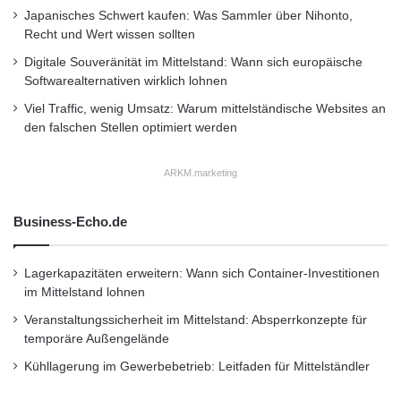
n
Japanisches Schwert kaufen: Was Sammler über Nihonto,
n
weisen etwa US-Sanktionslisten einen deutlich
Recht und Wert wissen sollten
größeren Umfang auf als europäische.
Digitale Souveränität im Mittelstand: Wann sich europäische
Softwarealternativen wirklich lohnen
Beispielsweise sind dort nahezu alle iranischen
Viel Traffic, wenig Umsatz: Warum mittelständische Websites an
Banken aufgeführt. Die Zustimmung nationaler
den falschen Stellen optimiert werden
Behörden zu Irangeschäften ist deshalb häufig
ARKM.marketing
unzureichend, da diese nur nach europäischen
Vorschriften prüfen. “Notwendig ist ein
Business-Echo.de
Community Screening, bei dem die
Stammdaten eines Unternehmens vollständig
Lagerkapazitäten erweitern: Wann sich Container-Investitionen
im Mittelstand lohnen
erfasst werden”, so Mathes. “Insgesamt
Veranstaltungssicherheit im Mittelstand: Absperrkonzepte für
erfolgversprechend ist ein automatischer
temporäre Außengelände
Abgleich der Daten aus den CRM-, ERP- und
Kühllagerung im Gewerbebetrieb: Leitfaden für Mittelständler
Logistiksystemen mit den veröffentlichten