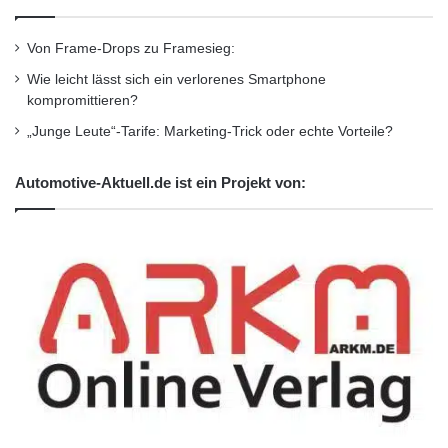
Zollverarbeitung, Frachtverfolgung und
Von Frame-Drops zu Framesieg:
Dokumentation gehören außerdem zum
Wie leicht lässt sich ein verlorenes Smartphone
Serviceangebot. Insgesamt hat das
kompromittieren?
Unternehmen zurzeit 50 Mitarbeiter. Im
„Junge Leute“-Tarife: Marketing-Trick oder echte Vorteile?
vergangenen Jahr erzielte
Automotive-Aktuell.de ist ein Projekt von:
NIELSEN+PARTNER einen Gesamtumsatz in
Höhe von 5,8 Millionen Euro. Internet:
www.nundp.com
Orginal-Meldung:
http://www.presseportal.de/pm/56043/2110460
/internationale-handelsbestimmungen-jedes-
zweite-deutsche-logistikunternehmen-