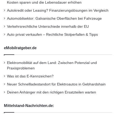
Kosten sparen und die Lebensdauer erhöhen
s
ö
Geschäftsverlauf der Iran als
t
h
Autokredit oder Leasing? Finanzierungslösungen im Vergleich
u
Bestimmungsland feststeht. Dies gilt auch für
r
Automobilsektor: Galvanische Oberflächen bei Fahrzeuge
n
e
Zwischenstopps in Drittländern, wie der Türkei
g
g
Verkehrsrechtliche Unterschiede innerhalb der EU
s
e
oder Dubai”, sagt Mathes. “Diese Feinheiten
Auto privat verkaufen – Rechtliche Stolperfallen & Tipps
m
t
lassen sich nur durch eine
a
a
n
u
eMobilratgeber.de
Transaktionsprüfung aufdecken, die in Echtzeit
a
s
g
laufende Geschäftsprozesse durchleuchtet.”
c
e
Elektromobilität auf dem Land: Zwischen Potenzial und
h
m
Praxisproblemen
t
Softwareintegration ist dringend geboten
e
w
Was ist das E-Kennzeichen?
n
e
t
Neuer Schnellladestandort für Elektroautos in Gebhardshain
r
Vor diesem Hintergrund ist die Integration von
d
Deinen Anhänger mit den richtigen Ersatzteilen warten
e
Screening-Software in die Unternehmens-IT
n
Mittelstand-Nachrichten.de:
dringend geboten, um die Vollständigkeit der
k
a
Compliance-Prüfung zu gewährleisten. So