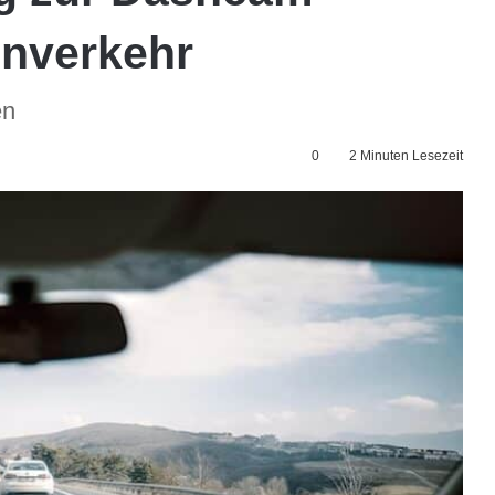
enverkehr
en
0
2 Minuten Lesezeit