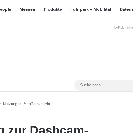
eople
Messen
Produkte
Fuhrpark – Mobilität
Daten
ARKM.market
RSS
Facebook
YouTube
Mastodon
-Nutzung im Straßenverkehr
g zur Dashcam-