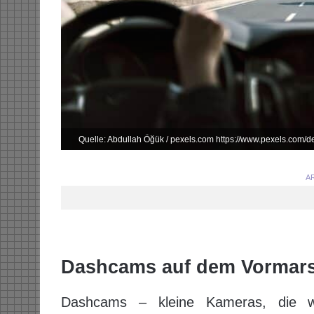
Quelle: Abdullah Öğük / pexels.com https://www.pexels.com/de
AR
Dashcams auf dem Vormar
Dashcams – kleine Kameras, die w