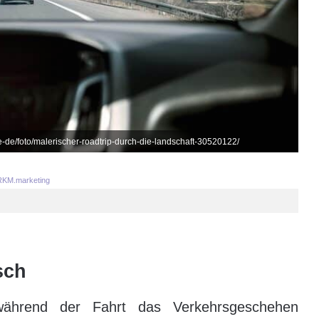
-de/foto/malerischer-roadtrip-durch-die-landschaft-30520122/
KM.marketing
sch
ährend der Fahrt das Verkehrsgeschehen