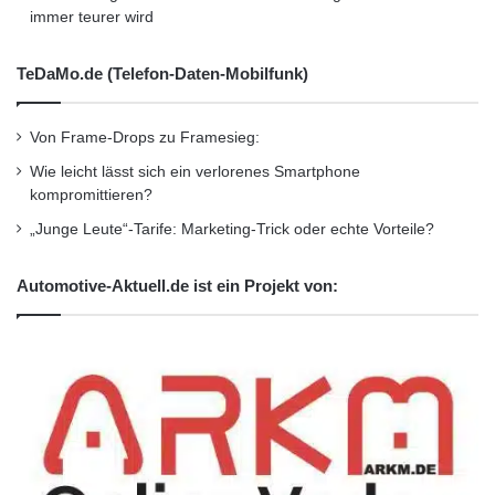
immer teurer wird
zudem eine klare vertragliche Regelung der
Verantwortlichkeiten nötig, insbesondere bei
TeDaMo.de (Telefon-Daten-Mobilfunk)
Sicherheitsvorfällen oder
Von Frame-Drops zu Framesieg:
Datenschutzverstößen.
Wie leicht lässt sich ein verlorenes Smartphone
kompromittieren?
Nur wer Risiken erkennt, kann
„Junge Leute“-Tarife: Marketing-Trick oder echte Vorteile?
zukunftssicher agieren
Automotive-Aktuell.de ist ein Projekt von:
Der digitale Wandel im Fuhrparkmanagement
bietet enorme Chancen – doch er verändert
auch grundlegend die Risikolandschaft. Eine
moderne Versicherungslösung ist heute mehr
als nur eine Haftpflichtpolice; sie muss flexibel,