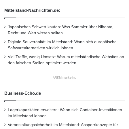
(z. B. starkes Bremsen, schnelles
Beschleunigen) ermöglichen gezielte
Mittelstand-Nachrichten.de:
Fahrertrainings. Diese proaktive Strategie hilft
Japanisches Schwert kaufen: Was Sammler über Nihonto,
nicht nur, Risiken zu senken, sondern steigert
Recht und Wert wissen sollten
gleichzeitig die Wirtschaftlichkeit der Flotte.
Digitale Souveränität im Mittelstand: Wann sich europäische
Softwarealternativen wirklich lohnen
Herausforderungen:
Viel Traffic, wenig Umsatz: Warum mittelständische Websites an
den falschen Stellen optimiert werden
Datenschutz, Komplexität und
Verantwortung
ARKM.marketing
Trotz aller Vorteile bringt der digitale Fuhrpark
Business-Echo.de
auch erhebliche Herausforderungen mit sich.
Lagerkapazitäten erweitern: Wann sich Container-Investitionen
Die größte:
Datenschutz und Compliance
.
im Mittelstand lohnen
Die Verarbeitung personenbezogener
Veranstaltungssicherheit im Mittelstand: Absperrkonzepte für