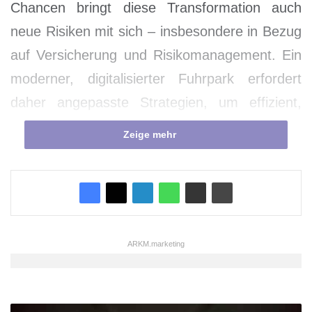
Chancen bringt diese Transformation auch
neue Risiken mit sich – insbesondere in Bezug
auf Versicherung und Risikomanagement. Ein
moderner, digitalisierter Fuhrpark erfordert
daher angepasste Strategien, um effizient,
sicher und rechtskonform betrieben zu
Zeige mehr
werden.
Die neue Realität:
Digitalisierung verändert den
Fuhrpark
ARKM.marketing
Digitale Fuhrparks setzen auf
Telematiksysteme, GPS-Ortung,
B