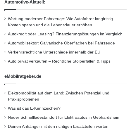
a
Automotive-Aktuell:
Im Zentrum des modernen
Risikomanagements steht die
datenbasierte
Wartung moderner Fahrzeuge: Wie Autofahrer langfristig
Prävention
. Flottenmanager nutzen heute
Kosten sparen und die Lebensdauer erhöhen
Autokredit oder Leasing? Finanzierungslösungen im Vergleich
Echtzeitdaten, um potenzielle Risiken frühzeitig
Automobilsektor: Galvanische Oberflächen bei Fahrzeuge
zu erkennen und zu minimieren. So lassen
Verkehrsrechtliche Unterschiede innerhalb der EU
sich Unfälle reduzieren, Wartungsbedarfe
Auto privat verkaufen – Rechtliche Stolperfallen & Tipps
vorausschauend planen und Ausfallzeiten
verkürzen.
eMobilratgeber.de
Durch
Predictive Maintenance
können
Elektromobilität auf dem Land: Zwischen Potenzial und
Praxisproblemen
Verschleißteile rechtzeitig ersetzt werden,
Was ist das E-Kennzeichen?
bevor ein kritischer Defekt auftritt.
Neuer Schnellladestandort für Elektroautos in Gebhardshain
Unfallanalysen anhand von Fahrverhalten
Deinen Anhänger mit den richtigen Ersatzteilen warten