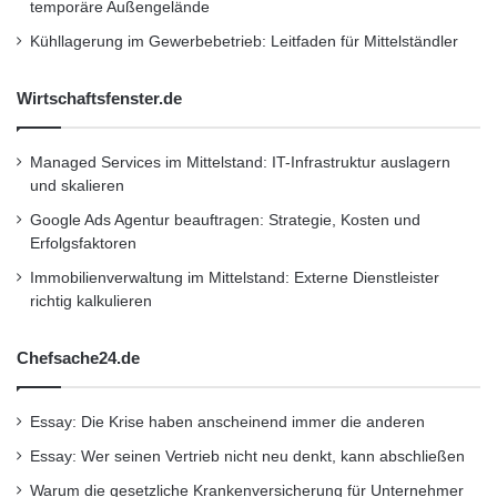
temporäre Außengelände
Fahrerdaten erfordert eine DSGVO-konforme
Kühllagerung im Gewerbebetrieb: Leitfaden für Mittelständler
Umsetzung. Unternehmen müssen transparent
kommunizieren, welche Daten wie und warum
Wirtschaftsfenster.de
erhoben werden. Eine klare Richtlinie zum
Umgang mit Telematikdaten ist unerlässlich.
Managed Services im Mittelstand: IT-Infrastruktur auslagern
und skalieren
Google Ads Agentur beauftragen: Strategie, Kosten und
Auch die zunehmende
Komplexität
der
Erfolgsfaktoren
Technologien
kann zur Herausforderung
Immobilienverwaltung im Mittelstand: Externe Dienstleister
werden. Flottenmanager benötigen
richtig kalkulieren
technisches Know-how oder entsprechende
Chefsache24.de
Dienstleister, um Systeme korrekt zu
betreiben, zu warten und deren Risiken richtig
Essay: Die Krise haben anscheinend immer die anderen
einzuschätzen. Bei Outsourcing von
Essay: Wer seinen Vertrieb nicht neu denkt, kann abschließen
Fuhrparkmanagement an externe Anbieter ist
Warum die gesetzliche Krankenversicherung für Unternehmer