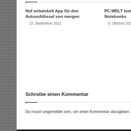
n
s
Huf entwickelt App für den
PC-WELT test
a
Autoschlüssel von morgen
Notebooks
u
15. September 2011
6. Oktober 20
n
a
z
u
n
e
u
e
r
V
i
Schreibe einen Kommentar
t
a
l
Du musst
angemeldet
sein, um einen Kommentar abzugeben.
i
t
ä