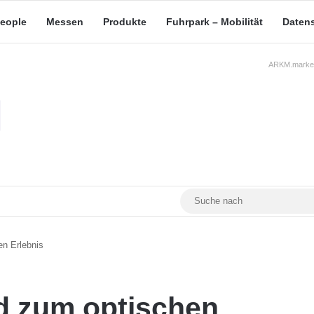
eople
Messen
Produkte
Fuhrpark – Mobilität
Daten
ARKM.market
RSS
Facebook
YouTube
Mastodon
n Erlebnis
d zum optischen