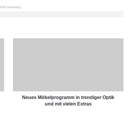
KM.marketing
N
e
u
e
s
M
ö
b
e
l
Neues Möbelprogramm in trendiger Optik
p
und mit vielen Extras
r
o
g
r