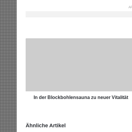
AR
I
n
d
e
r
B
l
o
c
k
In der Blockbohlensauna zu neuer Vitalität
b
o
h
l
Ähnliche Artikel
e