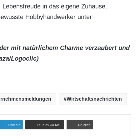
 Lebensfreude in das eigene Zuhause.
ndbewusste Hobbyhandwerker unter
 der mit natürlichem Charme verzaubert und
aza/Logoclic)
ernehmensmeldungen
Wirtschaftsnachrichten
LinkedIn
Teile es via Mail
Drucken