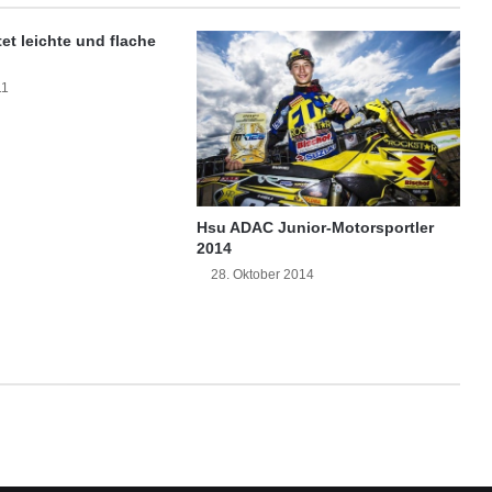
a
m
et leichte und flache
m
i
11
n
t
r
e
n
d
Hsu ADAC Junior-Motorsportler
i
2014
g
28. Oktober 2014
e
r
O
p
t
i
k
u
n