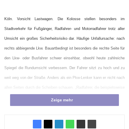
Köln. Vorsicht Lastwagen. Die Kolosse stellen besonders im
Stadtverkehr für Fußgänger, Radfahrer- und Motorradfahrer trotz aller
Umsicht ein großes Sicherheitsrisiko dar. Häufige Unfallursache: nach
rechts abbiegende Lkw. Bauartbedingt ist besonders die rechte Seite für
den Lkw- oder Busfahrer schwer einsehbar, obwohl heute zahlreiche
Spiegel die Rundumsicht verbessern. Der Fahrer sitzt zu hoch und zu
weit weg von der Straße. Anders als ein Pkw-Lenker kann er nicht nach
allen Seiten durch die Scheiben schauen. „Radfahrer, die beispielsweise
zu dicht oder seitlich versetzt nach hinten neben dem Lkw vor einer
Zeige mehr
roten Ampel warten, kann der Fahrer einfach nicht sehen“, sagt TÜV
Rheinland-Kraftfahrtexperte Hans-Ulrich Sander. Sie befinden sich im
sogenannten toten Winkel, der mitunter sogar eine größere