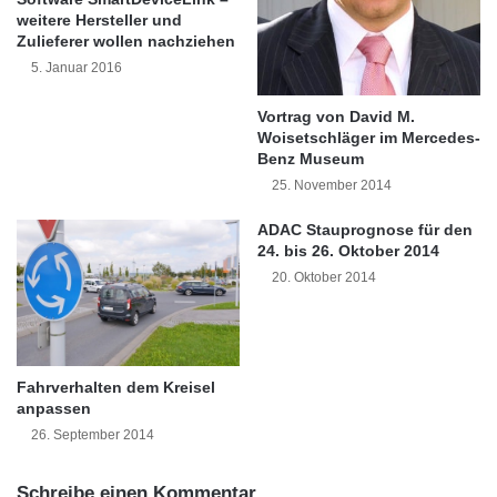
d
n
weitere Hersteller und
e
z
Zulieferer wollen nachziehen
Stadtverkehr für Fußgänger
toter Winkel
n
u
5. Januar 2016
-
l
TÜV Rheinland
e
a
Vortrag von David M.
i
n
Woisetschläger im Mercedes-
TÜV Rheinland-Kraftfahrtexperte Hans-Ulrich
n
g
Benz Museum
Sander
E
l
25. November 2014
l
e
e
b
ADAC Stauprognose für den
m
i
24. bis 26. Oktober 2014
e
g
20. Oktober 2014
n
s
t
t
d
e
e
n
Fahrverhalten dem Kreisel
r
i
anpassen
B
n
e
26. September 2014
D
t
e
r
u
Schreibe einen Kommentar