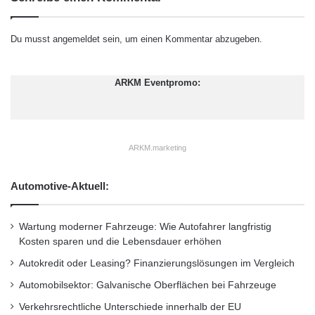
i
t
e
s
b
c
Du musst
angemeldet
sein, um einen Kommentar abzugeben.
s
h
h
l
a
a
ARKM Eventpromo:
f
n
t
d
p
f
ARKM.marketing
l
i
c
Automotive-Aktuell:
h
t
Wartung moderner Fahrzeuge: Wie Autofahrer langfristig
Kosten sparen und die Lebensdauer erhöhen
Autokredit oder Leasing? Finanzierungslösungen im Vergleich
Automobilsektor: Galvanische Oberflächen bei Fahrzeuge
Verkehrsrechtliche Unterschiede innerhalb der EU