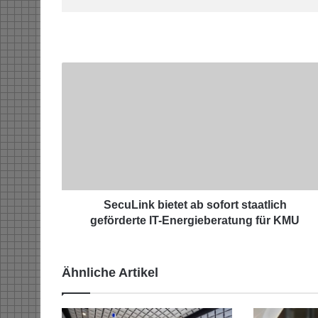
S
e
c
u
L
i
n
k
b
i
SecuLink bietet ab sofort staatlich
e
geförderte IT-Energieberatung für KMU
t
e
t
Ähnliche Artikel
a
b
s