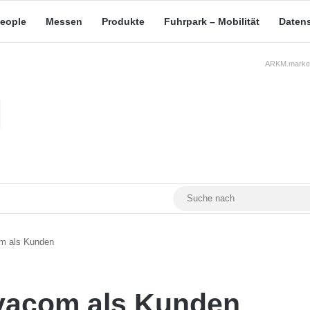
eople
Messen
Produkte
Fuhrpark – Mobilität
Daten
ARKM.market
RSS
Facebook
YouTube
Mastodon
m als Kunden
vacom als Kunden