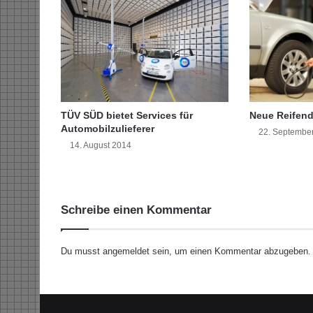
o
f
o
r
t
s
t
a
TÜV SÜD bietet Services für
Neue Reifend
a
Automobilzulieferer
22. Septembe
t
14. August 2014
l
i
c
h
Schreibe einen Kommentar
g
e
f
Du musst
angemeldet
sein, um einen Kommentar abzugeben.
ö
r
d
e