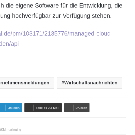
h die eigene Software für die Entwicklung, die
nung hochverfügbar zur Verfügung stehen.
tal.de/pm/103171/2135776/managed-cloud-
den/api
ernehmensmeldungen
Wirtschaftsnachrichten
LinkedIn
Teile es via Mail
Drucken
KM.marketing