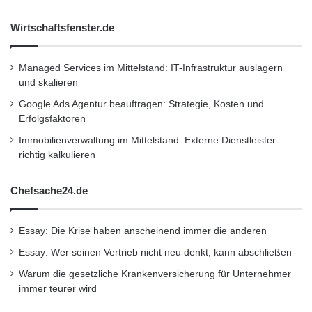
Anpassungsfähigkeit macht ihn zur idealen
Wirtschaftsfenster.de
Transportlösung für die schnell wachsenden
Managed Services im Mittelstand: IT-Infrastruktur auslagern
kleinen und mittleren Unternehmen in China.
und skalieren
Als einziges Fahrzeug in diesem Segment
Google Ads Agentur beauftragen: Strategie, Kosten und
bietet er das AGILITY CONTROL Fahrwerk mit
Erfolgsfaktoren
frequenzselektiver Dämpfung. Damit verbindet
Immobilienverwaltung im Mittelstand: Externe Dienstleister
richtig kalkulieren
der neue Vito Komfort mit Agilität und passt
sich sowohl Fahrbahnbeschaffenheiten als
Chefsache24.de
auch Fahrsituationen an.
Essay: Die Krise haben anscheinend immer die anderen
Neben dem Sprinter ist der Vito nun das
Essay: Wer seinen Vertrieb nicht neu denkt, kann abschließen
Warum die gesetzliche Krankenversicherung für Unternehmer
zweite „Weltfahrzeug“ von Mercedes-Benz
immer teurer wird
Vans. Nach seiner Einführung in Europa und