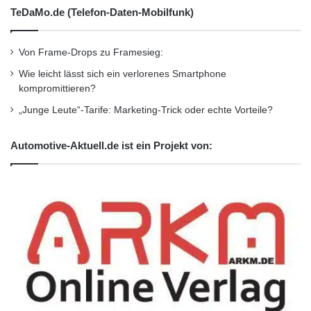
anderen weltweiten Märkten 2014 ist der Vito
TeDaMo.de (Telefon-Daten-Mobilfunk)
seit 2015 auch in Lateinamerika, den USA und
Von Frame-Drops zu Framesieg:
Kanada erhältlich – in beiden
Wie leicht lässt sich ein verlorenes Smartphone
nordamerikanischen Märkten unter dem
kompromittieren?
Namen „Metris“. Der Start in China bildet den
„Junge Leute“-Tarife: Marketing-Trick oder echte Vorteile?
Abschluss seiner weltweiten
Automotive-Aktuell.de ist ein Projekt von:
Markteinführungen. Mit seinem attraktiven
Design und der großen Auswahl an Varianten
setzt das neue Fahrzeug den Standard in
seinem Segment.
Lokale Produktion in Fuzhou als Teil des
globalen Netzwerks