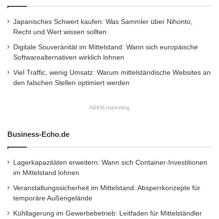
8,3 Prozent, plus von
Japanisches Schwert kaufen: Was Sammler über Nihonto,
41 Prozent) aller Zeiten. Ebenso erreichte das
Recht und Wert wissen sollten
Geschäftsfeld im zweiten Quartal mit einen
Digitale Souveränität im Mittelstand: Wann sich europäische
Softwarealternativen wirklich lohnen
Rekordabsatz von 99.600 Fahrzeugen (i. V.
Viel Traffic, wenig Umsatz: Warum mittelständische Websites an
81.600, plus 22 Prozent) einen Rekord-
den falschen Stellen optimiert werden
Umsatzerlös von 3.441 Millionen Euro (i. V.
ARKM.marketing
2.829 Millionen Euro, plus 22 Prozent).
Business-Echo.de
Der neue Vito: Ideal für kleine und mittlere
Unternehmen in China
Lagerkapazitäten erweitern: Wann sich Container-Investitionen
im Mittelstand lohnen
Der äußerst vielseitige Vito ist ein praktischer
Veranstaltungssicherheit im Mittelstand: Absperrkonzepte für
temporäre Außengelände
Premium-Midsize-Van, der Raumangebot und
Kühllagerung im Gewerbebetrieb: Leitfaden für Mittelständler
Wertigkeit verbindet. Seine