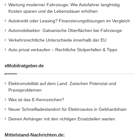
a
Wartung moderner Fahrzeuge: Wie Autofahrer langfristig
rund 46.000 Vito (plus 40 Prozent) und 23.300
Kosten sparen und die Lebensdauer erhöhen
V-Klasse Modelle (plus 66 Prozent) an Kunden
Autokredit oder Leasing? Finanzierungslösungen im Vergleich
aus. Der Gesamtabsatz von Mercedes-Benz
Automobilsektor: Galvanische Oberflächen bei Fahrzeuge
Vans stieg um 21 Prozent auf rund 176.200
Verkehrsrechtliche Unterschiede innerhalb der EU
Auto privat verkaufen – Rechtliche Stolperfallen & Tipps
Fahrzeuge – ein neuer Rekord. China war der
stärkste Wachstumsmarkt für Mercedes-Benz
eMobilratgeber.de
Vans mit einer Absatzsteigerung von 104
Prozent auf rund 5.700 Fahrzeuge. Im zweiten
Elektromobilität auf dem Land: Zwischen Potenzial und
Praxisproblemen
Quartal 2016 erreichte Mercedes-Benz Vans
Was ist das E-Kennzeichen?
insgesamt sein bestes Quartals-EBIT von 401
Neuer Schnellladestandort für Elektroautos in Gebhardshain
Millionen Euro (i. V. 234 Millionen Euro, plus 71
Deinen Anhänger mit den richtigen Ersatzteilen warten
Prozent) und seine beste Quartals-
Mittelstand-Nachrichten.de:
Umsatzrendite (RoS) von 11,7 Prozent (i. V.