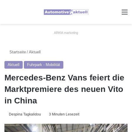
A
ARKM.marketing
Startseite
/
Aktuell
Aktuell
Fuhrpark - Mobilität
Mercedes-Benz Vans feiert die
Marktpremiere des neuen Vito
in China
Despina Tagkalidou
3 Minuten Lesezeit