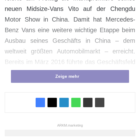
neuen Midsize-Vans Vito auf der Chengdu
Motor Show in China. Damit hat Mercedes-
Benz Vans eine weitere wichtige Etappe beim
Ausbau seines Geschäfts in China – dem
weltweit größten Automobilmarkt – erreicht.
Bereits im März 2016 führte das Geschäftsfeld
seine Großraumlimousine V-Klasse erfolgreich
Zeige mehr
auf dem chinesischen Markt ein. Mit dem
neuen Vito demonstriert Mercedes-Benz Vans
erneut sein Engagement für seine
chinesischen Kunden und deren immer
vielfältigeren Bedürfnisse. Die ersten Modelle
ARKM.marketing
des neuen Vito sind bereits im August beim