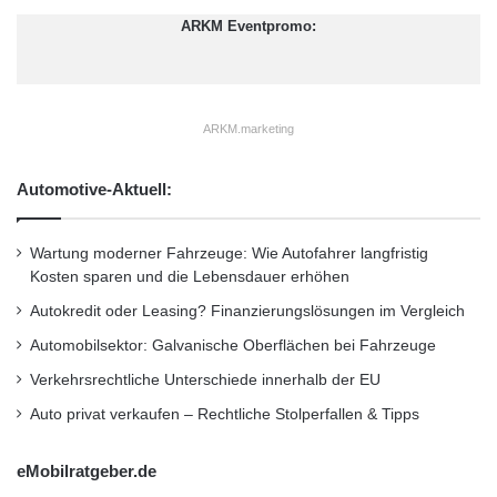
r
ARKM Eventpromo:
d
H
i
g
h
ARKM.marketing
t
e
Automotive-Aktuell:
c
h
-
Wartung moderner Fahrzeuge: Wie Autofahrer langfristig
S
Kosten sparen und die Lebensdauer erhöhen
t
Autokredit oder Leasing? Finanzierungslösungen im Vergleich
a
n
Automobilsektor: Galvanische Oberflächen bei Fahrzeuge
Quelle: „obs/TÜV SÜD AG/Beate Jeske“.
d
Verkehrsrechtliche Unterschiede innerhalb der EU
o
r
Verbrauch im WLTP-Fokus
Auto privat verkaufen – Rechtliche Stolperfallen & Tipps
t
eMobilratgeber.de
Für die Verbrauchs- und Emissionsermittlung