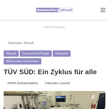
A
ARKM.marketing
Startseite
/
Aktuell
Aktuell
Automotive-People
Featured
Wirtschaftsnachrichten
TÜV SÜD: Ein Zyklus für alle
ARKM Zentralredaktion
3 Minuten Lesezeit