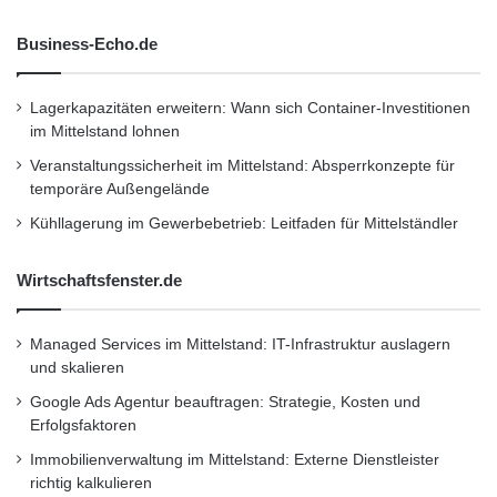
Fahrzeuge für den WLTP auf über 130 Sachen
Business-Echo.de
beschleunigt. Gemessen wird in vier Phasen:
bis 60, bis 80, bis 100 und über 130
Lagerkapazitäten erweitern: Wann sich Container-Investitionen
Stundenkilometer. Die
im Mittelstand lohnen
Durchschnittsgeschwindigkeit liegt mit knapp
Veranstaltungssicherheit im Mittelstand: Absperrkonzepte für
temporäre Außengelände
47 Stundenkilometern ein sattes Drittel höher.
Kühllagerung im Gewerbebetrieb: Leitfaden für Mittelständler
Zudem ist der neue Zyklus mehr als doppelt so
lang: 23 statt 11 Kilometer. Pascal Mast: „Alles
Wirtschaftsfenster.de
zusammen sorgt für die avisierte größere
Managed Services im Mittelstand: IT-Infrastruktur auslagern
Nähe zur Realität.“
und skalieren
Google Ads Agentur beauftragen: Strategie, Kosten und
Ergebnisse ganz unterschiedlich
Erfolgsfaktoren
Immobilienverwaltung im Mittelstand: Externe Dienstleister
Blick in die Testresultate: Im direkten NEFZ-
richtig kalkulieren