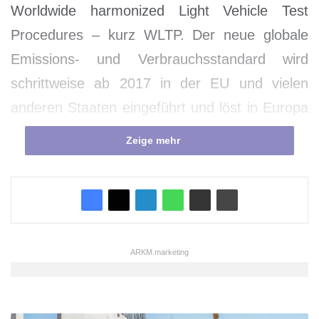
Worldwide harmonized Light Vehicle Test
Procedures – kurz WLTP. Der neue globale
Emissions- und Verbrauchsstandard wird
schrittweise ab 2017 in der EU und vielen
anderen Staaten eingeführt und löst in Europa
den Neuen Europäischen Fahrzyklus (NEFZ)
Zeige mehr
als Standard für die Zulassung neuer
Fahrzeugmodelle ab. Was wird geprüft? Was
sind die wichtigsten Unterschiede? Wer macht
mit? Fragen, die die Experten von TÜV SÜD
und TÜV Hessen beantworten, die zu den
ARKM.marketing
größten Prüfdienstleistern für die
Homologation zählen.