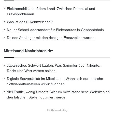
werden die Fahrzeuge in drei
Elektromobilität auf dem Land: Zwischen Potenzial und
Gewichts-/Leistungsklassen eingeteilt: bis 22
Praxisproblemen
Watt pro Kilogramm, bis 34 Watt pro
Was ist das E-Kennzeichen?
Kilogramm und ab 35 Watt pro Kilogramm. In
Neuer Schnellladestandort für Elektroautos in Gebhardshain
der EU übliche Fahrzeuge gehören fast
Deinen Anhänger mit den richtigen Ersatzteilen warten
ausschließlich der Klasse drei an. Die
Mittelstand-Nachrichten.de:
wiederum ist zweigeteilt in Fahrzeuge mit einer
Höchstgeschwindigkeit über oder unter 120
Japanisches Schwert kaufen: Was Sammler über Nihonto,
Recht und Wert wissen sollten
Stundenkilometern. Vergleich: Beim NEFZ gibt
Digitale Souveränität im Mittelstand: Wann sich europäische
es keine Klasseneinteilung. Auch anders als
Softwarealternativen wirklich lohnen
beim bisherigen Standard: die
Viel Traffic, wenig Umsatz: Warum mittelständische Websites an
den falschen Stellen optimiert werden
Geschwindigkeiten. War beim NEFZ bei 120
Stundenkilometern Schluss, werden die
ARKM.marketing