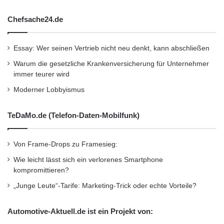
WLTP-Vergleich fallen die Ergebnisse sehr
Chefsache24.de
unterschiedlich aus. So bleibt bei einem 5
Gang manuell geschalteten Benziner der
Essay: Wer seinen Vertrieb nicht neu denkt, kann abschließen
Verbrauch und damit auch der CO2-Ausstoß
Warum die gesetzliche Krankenversicherung für Unternehmer
immer teurer wird
beim WLTP beinahe gleich, wohingegen ein
Moderner Lobbyismus
Dieselfahrzeug mit einem 6-Gang-
Automatikgetriebe mit WLTP sogar Punkte
TeDaMo.de (Telefon-Daten-Mobilfunk)
macht: mit einem Minderverbrauch von einem
guten halben Liter auf 100 Kilometern. Bei
Von Frame-Drops zu Framesieg:
Wie leicht lässt sich ein verlorenes Smartphone
vielen Schadstoffen schneiden die Autos beim
kompromittieren?
WLTP schlechter ab – Beispiel Kohlenmonoxid:
„Junge Leute“-Tarife: Marketing-Trick oder echte Vorteile?
Bei einem gemessenen 5-Gang-Benziner
Automotive-Aktuell.de ist ein Projekt von:
lagen die CO2-Emissionen um 87 Prozent