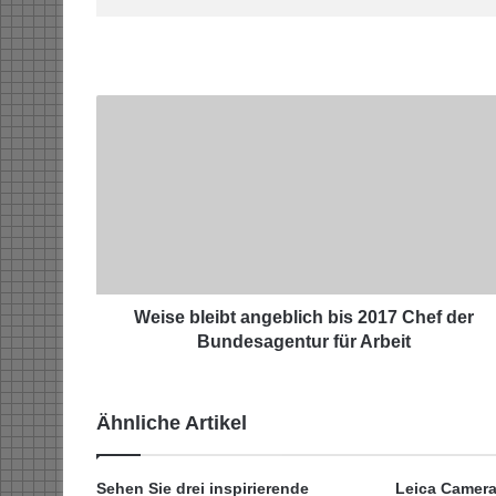
W
e
i
s
e
b
l
e
i
b
Weise bleibt angeblich bis 2017 Chef der
t
Bundesagentur für Arbeit
a
n
g
Ähnliche Artikel
e
b
l
Sehen Sie drei inspirierende
Leica Camera