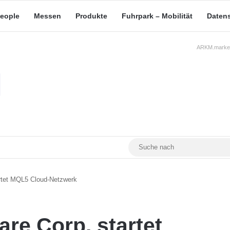
eople
Messen
Produkte
Fuhrpark – Mobilität
Daten
ARKM.market
RSS
Facebook
YouTube
Mastodon
rtet MQL5 Cloud-Netzwerk
re Corp. startet