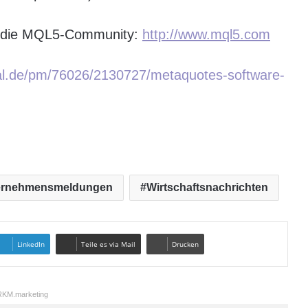
ie die MQL5-Community:
http://www.mql5.com
tal.de/pm/76026/2130727/metaquotes-software-
ernehmensmeldungen
Wirtschaftsnachrichten
LinkedIn
Teile es via Mail
Drucken
KM.marketing