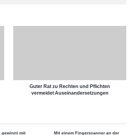
G
u
t
e
r
R
a
t
z
u
Guter Rat zu Rechten und Pflichten
R
vermeidet Auseinandersetzungen
e
c
h
t
e
n
 gewinnt mit
Mit einem Fingerscanner an der